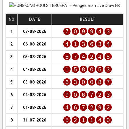
NO
DATE
RESULT
7
0
9
9
4
3
1
07-08-2026
4
1
3
6
3
4
2
06-08-2026
8
7
4
2
4
5
3
05-08-2026
1
5
8
0
5
3
4
04-08-2026
6
3
0
0
8
7
5
03-08-2026
9
0
6
7
2
3
6
02-08-2026
4
6
7
2
9
2
7
01-08-2026
5
2
1
1
4
0
8
31-07-2026