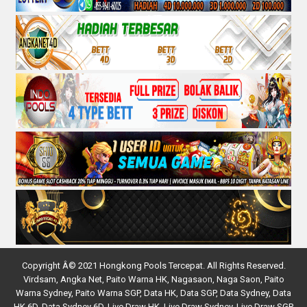
Copyright
Â©
2021 Hongkong Pools Tercepat. All Rights Reserved.
Virdsam
,
Angka Net
,
Paito Warna HK
,
Nagasaon
,
Naga Saon
,
Paito
Warna Sydney
,
Paito Warna SGP
,
Data HK
,
Data SGP
,
Data Sydney
,
Data
HK 6D
,
Data Sydney 6D
,
Live Draw HK
,
Live Draw Sydney
,
Live Draw SGP
,