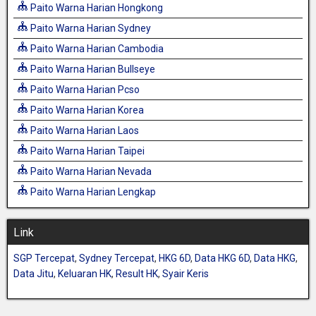
Paito Warna Harian Hongkong
Paito Warna Harian Sydney
Paito Warna Harian Cambodia
Paito Warna Harian Bullseye
Paito Warna Harian Pcso
Paito Warna Harian Korea
Paito Warna Harian Laos
Paito Warna Harian Taipei
Paito Warna Harian Nevada
Paito Warna Harian Lengkap
Link
SGP Tercepat
,
Sydney Tercepat
,
HKG 6D
,
Data HKG 6D
,
Data HKG
,
Data Jitu
,
Keluaran HK
,
Result HK
,
Syair Keris