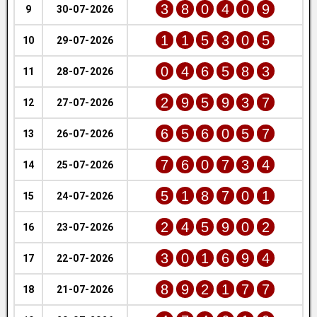
3
8
0
4
0
9
9
30-07-2026
1
1
5
3
0
5
10
29-07-2026
0
4
6
5
8
3
11
28-07-2026
2
9
5
9
3
7
12
27-07-2026
6
5
6
0
5
7
13
26-07-2026
7
6
0
7
3
4
14
25-07-2026
5
1
8
7
0
1
15
24-07-2026
2
4
5
9
0
2
16
23-07-2026
3
0
1
6
9
4
17
22-07-2026
8
9
2
1
7
7
18
21-07-2026