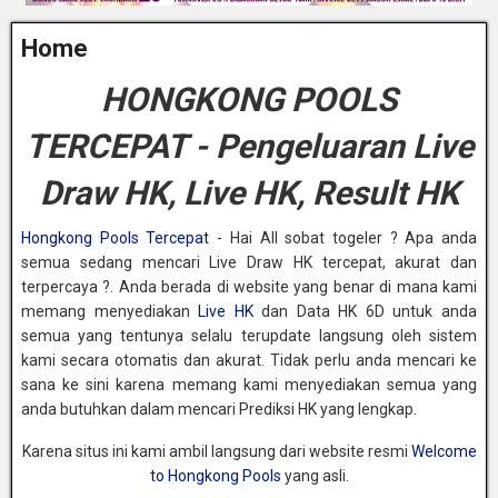
Home
HONGKONG POOLS
TERCEPAT - Pengeluaran Live
Draw HK, Live HK, Result HK
Hongkong Pools Tercepat
- Hai All sobat togeler ? Apa anda
semua sedang mencari Live Draw HK tercepat, akurat dan
terpercaya ?. Anda berada di website yang benar di mana kami
memang menyediakan
Live HK
dan Data HK 6D untuk anda
semua yang tentunya selalu terupdate langsung oleh sistem
kami secara otomatis dan akurat. Tidak perlu anda mencari ke
sana ke sini karena memang kami menyediakan semua yang
anda butuhkan dalam mencari Prediksi HK yang lengkap.
Karena situs ini kami ambil langsung dari website resmi
Welcome
to Hongkong Pools
yang asli.