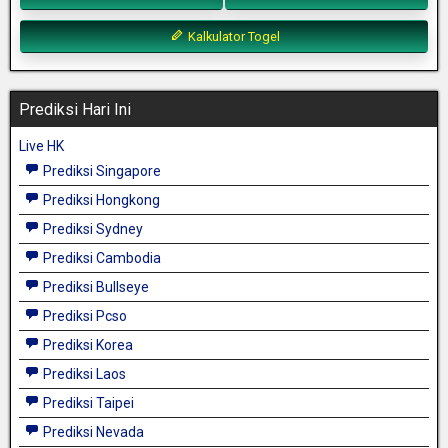
Kalkulator Togel
Prediksi Hari Ini
Live HK
Prediksi Singapore
Prediksi Hongkong
Prediksi Sydney
Prediksi Cambodia
Prediksi Bullseye
Prediksi Pcso
Prediksi Korea
Prediksi Laos
Prediksi Taipei
Prediksi Nevada