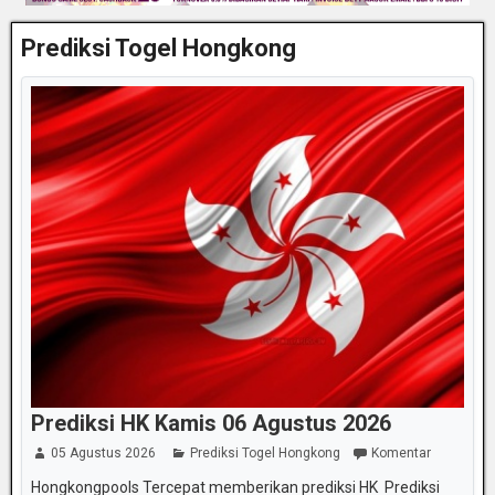
Prediksi Togel Hongkong
Prediksi HK Kamis 06 Agustus 2026
05 Agustus 2026
Prediksi Togel Hongkong
Komentar
Hongkongpools Tercepat memberikan prediksi HK Prediksi