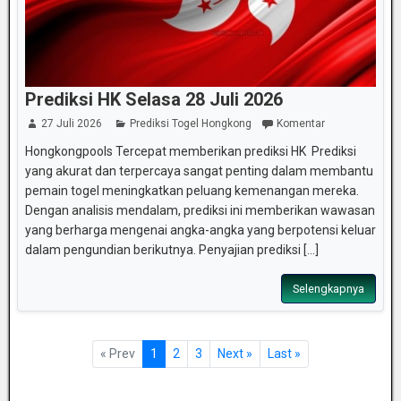
Prediksi HK Selasa 28 Juli 2026
27 Juli 2026
Prediksi Togel Hongkong
Komentar
Hongkongpools Tercepat memberikan prediksi HK Prediksi
yang akurat dan terpercaya sangat penting dalam membantu
pemain togel meningkatkan peluang kemenangan mereka.
Dengan analisis mendalam, prediksi ini memberikan wawasan
yang berharga mengenai angka-angka yang berpotensi keluar
dalam pengundian berikutnya. Penyajian prediksi [...]
Selengkapnya
« Prev
1
2
3
Next »
Last »