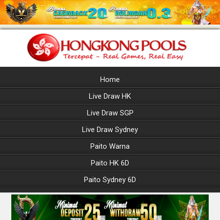
Home
Live Draw HK
Live Draw SGP
Live Draw Sydney
Paito Warna
Paito HK 6D
Paito Sydney 6D