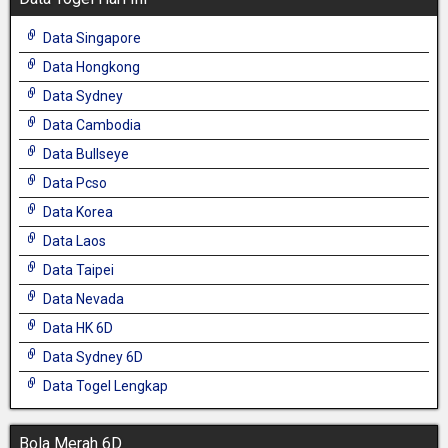
Data Singapore
Data Hongkong
Data Sydney
Data Cambodia
Data Bullseye
Data Pcso
Data Korea
Data Laos
Data Taipei
Data Nevada
Data HK 6D
Data Sydney 6D
Data Togel Lengkap
Bola Merah 6D