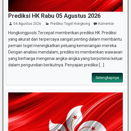
Prediksi HK Rabu 05 Agustus 2026
04 Agustus 2026
Prediksi Togel Hongkong
Komentar
Hongkongpools Tercepat memberikan prediksi HK Prediksi
yang akurat dan terpercaya sangat penting dalam membantu
pemain togel meningkatkan peluang kemenangan mereka.
Dengan analisis mendalam, prediksi ini memberikan wawasan
yang berharga mengenai angka-angka yang berpotensi keluar
dalam pengundian berikutnya. Penyajian prediksi [...]
Selengkapnya