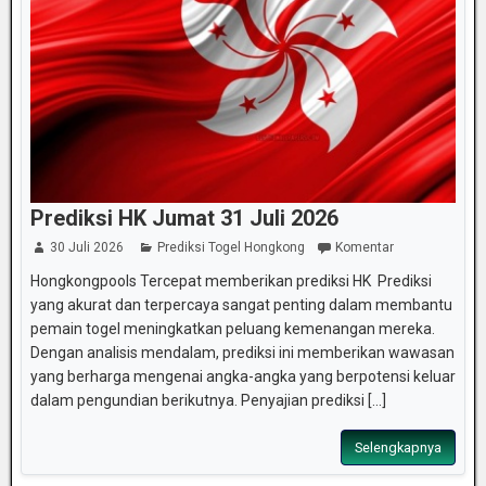
Prediksi HK Jumat 31 Juli 2026
30 Juli 2026
Prediksi Togel Hongkong
Komentar
Hongkongpools Tercepat memberikan prediksi HK Prediksi
yang akurat dan terpercaya sangat penting dalam membantu
pemain togel meningkatkan peluang kemenangan mereka.
Dengan analisis mendalam, prediksi ini memberikan wawasan
yang berharga mengenai angka-angka yang berpotensi keluar
dalam pengundian berikutnya. Penyajian prediksi [...]
Selengkapnya