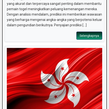
yang akurat dan terpercaya sangat penting dalam membantu
pemain togel meningkatkan peluang kemenangan mereka.
Dengan analisis mendalam, prediksi ini memberikan wawasan
yang berharga mengenai angka-angka yang berpotensi keluar
dalam pengundian berikutnya. Penyajian prediksi [...]
Selengkapnya