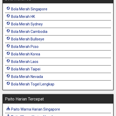
Bola Merah Singapore
Bola Merah HK
Bola Merah Sydney
Bola Merah Cambodia
Bola Merah Bullseye
Bola Merah Pcso
Bola Merah Korea
Bola Merah Laos
Bola Merah Taipei
Bola Merah Nevada
Bola Merah Togel Lengkap
Paito Harian Tercepat
Paito Warna Harian Singapore