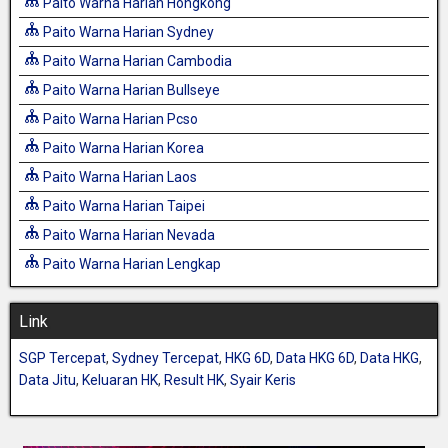
Paito Warna Harian Hongkong
Paito Warna Harian Sydney
Paito Warna Harian Cambodia
Paito Warna Harian Bullseye
Paito Warna Harian Pcso
Paito Warna Harian Korea
Paito Warna Harian Laos
Paito Warna Harian Taipei
Paito Warna Harian Nevada
Paito Warna Harian Lengkap
Link
SGP Tercepat
,
Sydney Tercepat
,
HKG 6D
,
Data HKG 6D
,
Data HKG
,
Data Jitu
,
Keluaran HK
,
Result HK
,
Syair Keris