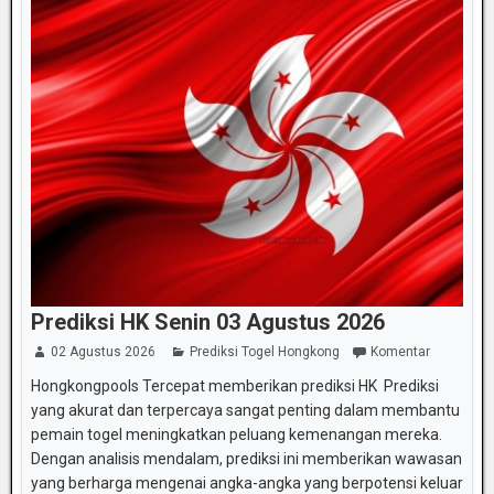
Prediksi HK Senin 03 Agustus 2026
02 Agustus 2026
Prediksi Togel Hongkong
Komentar
Hongkongpools Tercepat memberikan prediksi HK Prediksi
yang akurat dan terpercaya sangat penting dalam membantu
pemain togel meningkatkan peluang kemenangan mereka.
Dengan analisis mendalam, prediksi ini memberikan wawasan
yang berharga mengenai angka-angka yang berpotensi keluar