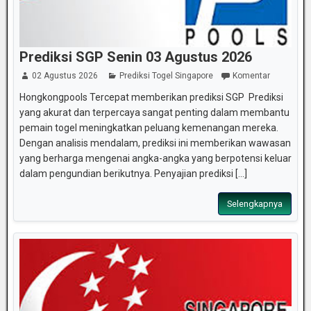
Prediksi SGP Senin 03 Agustus 2026
02 Agustus 2026
Prediksi Togel Singapore
Komentar
Hongkongpools Tercepat memberikan prediksi SGP Prediksi
yang akurat dan terpercaya sangat penting dalam membantu
pemain togel meningkatkan peluang kemenangan mereka.
Dengan analisis mendalam, prediksi ini memberikan wawasan
yang berharga mengenai angka-angka yang berpotensi keluar
dalam pengundian berikutnya. Penyajian prediksi [...]
Selengkapnya