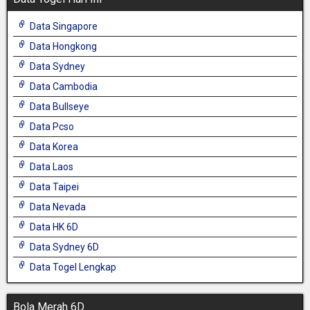
Data Singapore
Data Hongkong
Data Sydney
Data Cambodia
Data Bullseye
Data Pcso
Data Korea
Data Laos
Data Taipei
Data Nevada
Data HK 6D
Data Sydney 6D
Data Togel Lengkap
Bola Merah 6D