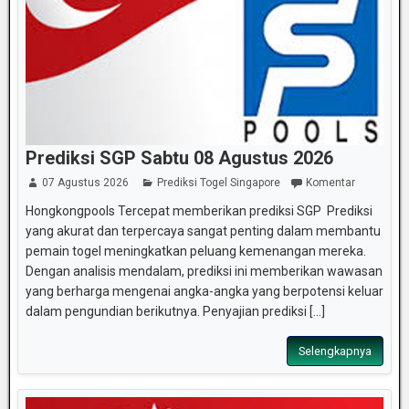
Prediksi SGP Sabtu 08 Agustus 2026
07 Agustus 2026
Prediksi Togel Singapore
Komentar
Hongkongpools Tercepat memberikan prediksi SGP Prediksi
yang akurat dan terpercaya sangat penting dalam membantu
pemain togel meningkatkan peluang kemenangan mereka.
Dengan analisis mendalam, prediksi ini memberikan wawasan
yang berharga mengenai angka-angka yang berpotensi keluar
dalam pengundian berikutnya. Penyajian prediksi [...]
Selengkapnya