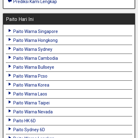
Prediksi Kami Lengkap
Paito Hari Ini
Paito Warna Singapore
Paito Warna Hongkong
Paito Warna Sydney
Paito Warna Cambodia
Paito Warna Bullseye
Paito Warna Pcso
Paito Warna Korea
Paito Warna Laos
Paito Warna Taipei
Paito Warna Nevada
Paito HK 6D
Paito Sydney 6D