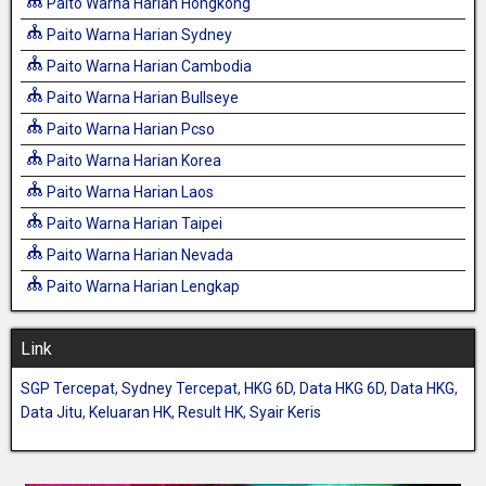
Paito Warna Harian Hongkong
Paito Warna Harian Sydney
Paito Warna Harian Cambodia
Paito Warna Harian Bullseye
Paito Warna Harian Pcso
Paito Warna Harian Korea
Paito Warna Harian Laos
Paito Warna Harian Taipei
Paito Warna Harian Nevada
Paito Warna Harian Lengkap
Link
SGP Tercepat
,
Sydney Tercepat
,
HKG 6D
,
Data HKG 6D
,
Data HKG
,
Data Jitu
,
Keluaran HK
,
Result HK
,
Syair Keris