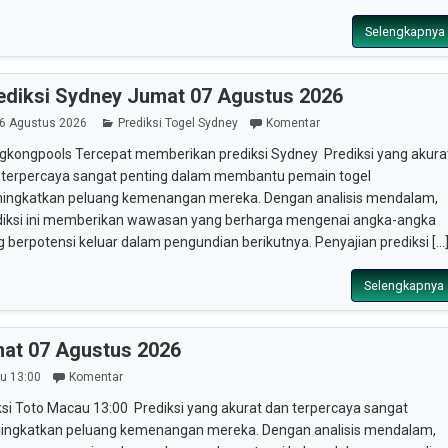
Selengkapnya
ediksi Sydney Jumat 07 Agustus 2026
6 Agustus 2026
Prediksi Togel Sydney
Komentar
gkongpools Tercepat memberikan prediksi Sydney Prediksi yang akura
 terpercaya sangat penting dalam membantu pemain togel
ingkatkan peluang kemenangan mereka. Dengan analisis mendalam,
diksi ini memberikan wawasan yang berharga mengenai angka-angka
 berpotensi keluar dalam pengundian berikutnya. Penyajian prediksi [...
Selengkapnya
mat 07 Agustus 2026
au 13:00
Komentar
i Toto Macau 13:00 Prediksi yang akurat dan terpercaya sangat
ingkatkan peluang kemenangan mereka. Dengan analisis mendalam,