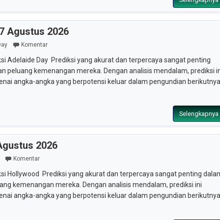
07 Agustus 2026
Day
Komentar
 Adelaide Day Prediksi yang akurat dan terpercaya sangat penting
 peluang kemenangan mereka. Dengan analisis mendalam, prediksi in
i angka-angka yang berpotensi keluar dalam pengundian berikutnya
Selengkapnya
Agustus 2026
Komentar
i Hollywood Prediksi yang akurat dan terpercaya sangat penting dala
ng kemenangan mereka. Dengan analisis mendalam, prediksi ini
i angka-angka yang berpotensi keluar dalam pengundian berikutnya