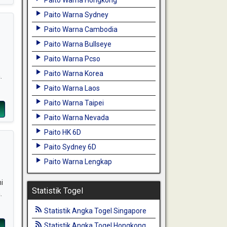
Paito Warna Hongkong
Paito Warna Sydney
Paito Warna Cambodia
Paito Warna Bullseye
Paito Warna Pcso
Paito Warna Korea
.
Paito Warna Laos
Paito Warna Taipei
Paito Warna Nevada
Paito HK 6D
Paito Sydney 6D
Paito Warna Lengkap
i
Statistik Togel
.
Statistik Angka Togel Singapore
Statistik Angka Togel Hongkong