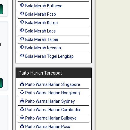
Bola Merah Bullseye
Bola Merah Pcso
Bola Merah Korea
Bola Merah Laos
Bola Merah Taipei
t
Bola Merah Nevada
Bola Merah Togel Lengkap
]
Paito Harian Tercepat
Paito Warna Harian Singapore
Paito Warna Harian Hongkong
Paito Warna Harian Sydney
Paito Warna Harian Cambodia
Paito Warna Harian Bullseye
Paito Warna Harian Pcso