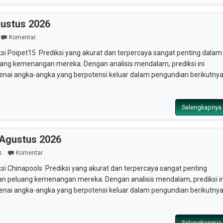
gustus 2026
Komentar
i Poipet15 Prediksi yang akurat dan terpercaya sangat penting dalam
ng kemenangan mereka. Dengan analisis mendalam, prediksi ini
i angka-angka yang berpotensi keluar dalam pengundian berikutnya
Selengkapnya
 Agustus 2026
s
Komentar
 Chinapools Prediksi yang akurat dan terpercaya sangat penting
 peluang kemenangan mereka. Dengan analisis mendalam, prediksi in
i angka-angka yang berpotensi keluar dalam pengundian berikutnya
Selengkapnya