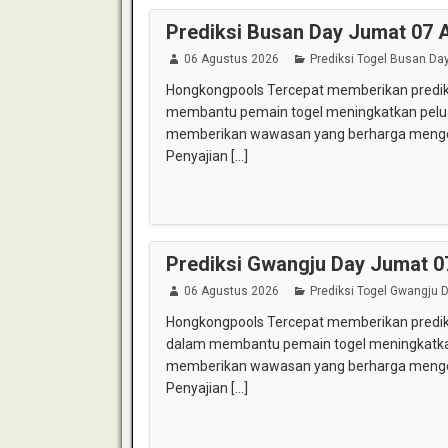
Prediksi Busan Day Jumat 07 
06 Agustus 2026
Prediksi Togel Busan Da
Hongkongpools Tercepat memberikan prediks
membantu pemain togel meningkatkan pelua
memberikan wawasan yang berharga mengena
Penyajian [...]
Prediksi Gwangju Day Jumat 0
06 Agustus 2026
Prediksi Togel Gwangju 
Hongkongpools Tercepat memberikan prediks
dalam membantu pemain togel meningkatkan
memberikan wawasan yang berharga mengena
Penyajian [...]