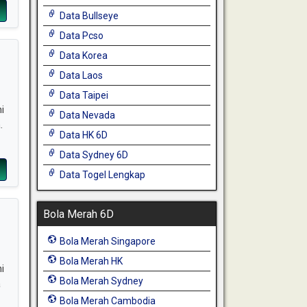
Data Bullseye
Data Pcso
Data Korea
Data Laos
Data Taipei
i
Data Nevada
.
Data HK 6D
Data Sydney 6D
Data Togel Lengkap
Bola Merah 6D
Bola Merah Singapore
Bola Merah HK
i
Bola Merah Sydney
a
Bola Merah Cambodia