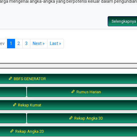
harga mengenai angka-angka yang berpotensi keluar dalam pengundian
Selengkapnya
rev
1
2
3
Next »
Last »
BBFS GENERATOR
Rumus Harian
Rekap Kumat
Rekap Angka 3D
Rekap Angka 2D