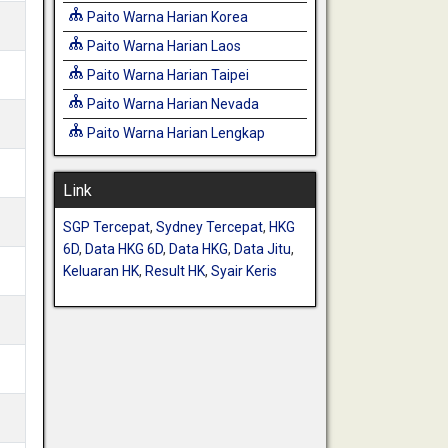
Paito Warna Harian Korea
Paito Warna Harian Laos
Paito Warna Harian Taipei
Paito Warna Harian Nevada
Paito Warna Harian Lengkap
Link
SGP Tercepat
,
Sydney Tercepat
,
HKG
6D
,
Data HKG 6D
,
Data HKG
,
Data Jitu
,
Keluaran HK
,
Result HK
,
Syair Keris