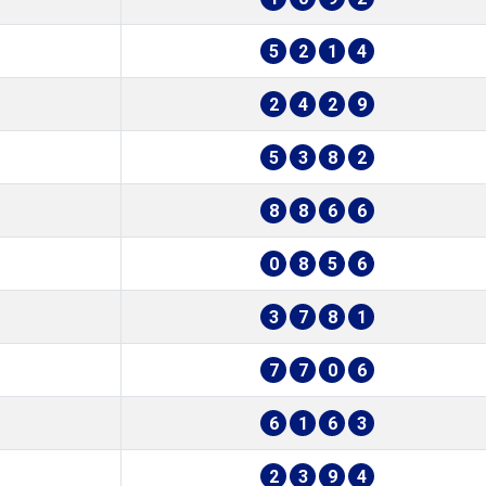
5
2
1
4
2
4
2
9
5
3
8
2
8
8
6
6
0
8
5
6
3
7
8
1
7
7
0
6
6
1
6
3
2
3
9
4