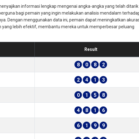
enyajikan informasi lengkap mengenai angka-angka yang telah ditarik
berguna bagi pemain yang ingin melakukan analisis mendalam terhada
umnya. Dengan menggunakan data ini, pemain dapat meningkatkan akuras
an yang lebih efektif, membantu mereka untuk memperbesar peluang
Result
8
0
8
2
2
4
1
3
0
1
5
8
4
8
1
6
6
1
9
9