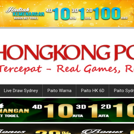
Live Draw Sydney
Paito Warna
Paito HK 6D
Paito Syd