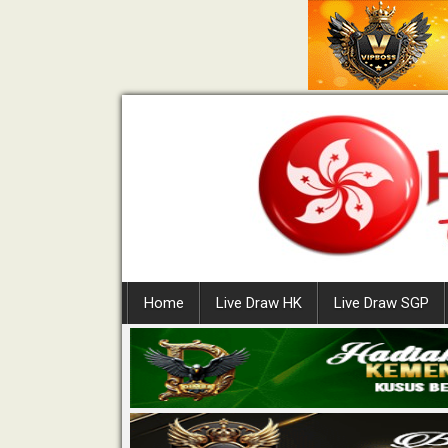
Home
Live Draw HK
Live Draw SGP