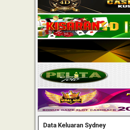
Data Keluaran Sydney