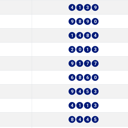
4
1
3
9
9
8
9
0
1
4
8
4
2
0
1
3
9
1
7
7
6
8
6
0
9
4
5
3
4
1
1
3
8
4
4
5