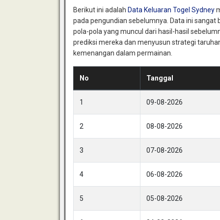
Berikut ini adalah
Data Keluaran Togel Sydney
m
pada pengundian sebelumnya. Data ini sangat 
pola-pola yang muncul dari hasil-hasil sebel
prediksi mereka dan menyusun strategi taruh
kemenangan dalam permainan.
No
Tanggal
1
09-08-2026
2
08-08-2026
3
07-08-2026
4
06-08-2026
5
05-08-2026