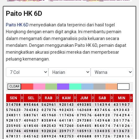
Paito HK 6D
Paito HK 6D
menyediakan data terperinci dari hasil togel
Hongkong dengan enam digit angka. Ini membantu pemain
dalam mengamati dan menganalisis pola keluaran secara
mendalam. Dengan menggunakan Paito HK 6D, pemain dapat
meningkatkan akurasi prediksi mereka dan memperbesar
peluang kemenangan.
CLEAR
SEN
SEL
RAB
KAM
JUM
SAB
MIN
D
D
D
D
D
D
D
3
1
4
7
0
8
8
8
9
5
4
6
4
1
5
6
2
9
6
1
7
9
2
0
1
4
3
7
4
9
0
3
8
5
4
1
1
4
3
9
4
4
4
3
1
9
0
7
7
5
7
0
6
2
3
5
7
0
4
3
8
2
1
0
2
7
0
7
6
4
9
0
2
4
3
5
8
1
6
3
6
0
8
8
8
3
7
4
5
6
2
6
9
3
0
4
3
7
2
4
8
3
1
1
2
5
8
0
7
6
1
7
4
5
1
9
6
0
6
1
1
7
4
3
6
9
0
7
9
5
7
6
4
6
4
0
9
2
0
2
7
0
4
2
9
4
4
9
2
8
1
5
7
3
4
0
9
6
3
7
1
8
3
5
8
9
4
4
6
4
1
1
8
1
9
2
9
7
3
8
0
8
1
4
3
9
6
8
5
3
0
1
7
7
6
4
2
3
5
9
0
5
5
6
1
8
5
4
0
4
0
8
2
5
4
3
7
9
5
7
2
6
0
6
5
6
9
4
0
5
5
8
5
4
0
7
4
2
7
4
1
0
2
6
8
4
9
0
7
4
6
1
4
5
9
8
0
0
0
9
3
2
0
2
4
6
2
3
9
7
1
7
8
1
0
5
9
1
3
4
1
3
4
0
3
5
8
0
1
3
6
7
3
1
6
7
8
1
3
1
4
0
4
5
1
6
2
8
5
8
9
9
2
4
6
9
8
2
7
5
3
8
4
9
0
6
8
8
7
0
9
1
7
2
6
8
7
2
8
0
1
6
7