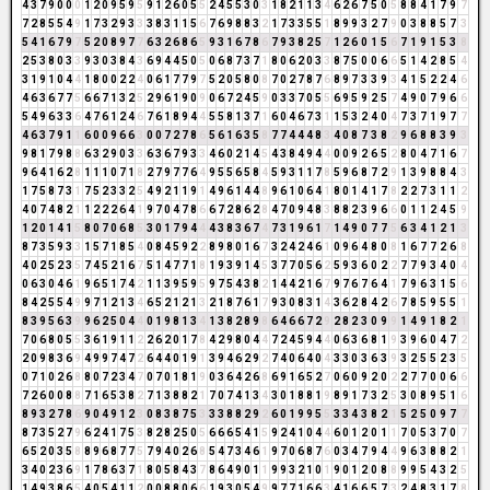
4
3
7
9
0
0
0
1
2
0
9
5
9
5
9
1
2
6
0
5
5
2
4
5
5
3
0
3
1
8
2
1
1
3
4
6
2
6
7
5
0
5
8
8
4
1
7
9
7
7
2
8
5
5
4
9
1
7
3
2
9
3
3
3
8
3
1
1
5
6
7
6
9
8
8
3
2
1
7
3
3
5
5
1
8
9
9
3
2
7
9
0
3
8
8
5
7
3
5
4
1
6
7
9
7
5
2
0
8
9
7
7
6
3
2
6
8
6
5
9
3
1
6
7
8
6
7
9
3
8
2
5
7
1
2
6
0
1
5
6
7
1
9
1
5
3
8
2
5
3
8
0
3
3
9
3
0
3
8
4
3
6
9
4
4
5
0
5
0
6
8
7
3
7
1
8
0
6
2
0
3
3
8
7
5
0
0
6
6
5
1
4
2
8
5
4
3
1
9
1
0
4
4
1
8
0
0
2
2
4
0
6
1
7
7
9
7
5
2
0
5
8
0
8
7
0
2
7
8
7
6
8
9
7
3
3
9
3
4
1
5
2
2
4
6
4
6
3
6
7
7
5
6
6
7
1
3
2
5
2
9
6
1
9
0
9
0
6
7
2
4
5
9
0
3
3
7
0
5
5
6
9
5
9
2
5
7
4
9
0
7
9
6
6
5
4
9
6
3
3
6
4
7
6
1
2
4
6
7
6
1
8
9
4
4
5
5
8
1
3
7
1
6
0
4
6
7
3
1
1
5
3
2
4
0
4
7
3
7
1
9
7
7
4
6
3
7
9
1
1
6
0
0
9
6
6
3
0
0
7
2
7
8
6
5
6
1
6
3
5
8
7
7
4
4
4
8
3
4
0
8
7
3
8
2
9
6
8
8
3
9
3
9
8
1
7
9
8
8
6
3
2
9
0
3
3
6
3
6
7
9
3
3
4
6
0
2
1
4
5
4
3
8
4
9
4
4
0
0
9
2
6
5
2
8
0
4
7
1
6
7
9
6
4
1
6
2
8
1
1
1
0
7
1
8
2
7
9
7
7
6
4
9
5
5
6
5
8
4
5
9
3
1
1
7
8
5
9
6
8
7
2
9
1
3
9
8
8
4
3
1
7
5
8
7
3
1
7
5
2
3
3
2
5
4
9
2
1
1
9
1
4
9
6
1
4
4
8
9
6
1
0
6
4
1
8
0
1
4
1
7
8
2
2
7
3
1
1
2
4
0
7
4
8
2
1
1
2
2
2
6
4
1
9
7
0
4
7
8
6
6
7
2
8
6
2
8
4
7
0
9
4
8
3
8
8
2
3
9
6
6
0
1
1
2
4
5
9
1
2
0
1
4
1
5
8
0
7
0
6
8
5
3
0
1
7
9
4
4
4
3
8
3
6
7
4
7
3
1
9
6
1
7
1
4
9
0
7
7
5
6
3
4
1
2
1
3
8
7
3
5
9
3
3
1
5
7
1
8
5
4
0
8
4
5
9
2
2
8
9
8
0
1
6
7
3
2
4
2
4
6
1
0
9
6
4
8
0
8
1
6
7
7
2
6
8
4
0
2
5
2
3
5
7
4
5
2
1
6
7
5
1
4
7
7
1
8
1
9
3
9
1
4
5
3
7
7
0
5
6
2
5
9
3
6
0
2
2
7
7
9
3
4
0
4
0
6
3
0
4
6
1
9
6
5
1
7
4
2
1
1
3
9
5
9
5
9
7
5
4
3
8
2
1
4
4
2
1
6
7
9
7
6
7
6
4
1
7
9
6
3
1
5
6
8
4
2
5
5
4
9
9
7
1
2
1
3
4
6
5
2
1
2
1
3
2
1
8
7
6
1
7
9
3
0
8
3
1
4
3
6
2
8
4
2
6
7
8
5
9
5
5
1
8
3
9
5
6
3
9
9
6
2
5
0
4
4
0
1
9
8
1
3
4
1
3
8
2
8
9
8
6
4
6
6
7
2
9
2
8
2
3
0
9
9
1
4
9
1
8
2
1
7
0
6
8
0
5
5
3
6
1
9
1
1
2
2
6
2
0
1
7
8
4
2
9
8
0
4
4
7
2
4
5
9
4
4
0
6
3
6
8
1
9
3
9
6
0
4
7
2
2
0
9
8
3
6
9
4
9
9
7
4
7
2
6
4
4
0
1
9
1
3
9
4
6
2
9
2
7
4
0
6
4
0
4
3
3
0
3
6
3
9
3
2
5
5
2
3
5
0
7
1
0
2
6
8
8
0
7
2
3
4
7
0
7
0
1
8
1
9
0
3
6
4
2
6
8
6
9
1
6
5
2
7
0
6
0
9
2
0
2
2
7
7
0
0
6
6
7
2
6
0
0
8
8
7
1
6
5
3
8
2
7
1
3
8
8
2
1
7
0
7
4
1
3
4
3
0
1
8
8
1
9
8
9
1
7
3
2
5
3
0
8
9
5
1
6
8
9
3
2
7
8
6
9
0
4
9
1
2
3
0
8
3
8
7
5
3
3
3
8
8
2
9
2
6
0
1
9
9
5
5
3
3
4
3
8
2
1
5
2
5
0
9
7
7
8
7
3
5
2
7
9
6
2
4
1
7
5
3
8
2
8
2
5
0
5
6
6
6
5
4
1
5
9
2
4
1
0
4
4
6
0
1
2
0
1
1
7
0
5
3
7
0
7
6
5
2
0
3
5
8
8
9
6
8
7
7
5
7
9
4
0
2
6
8
5
4
7
3
4
6
1
9
7
0
6
8
7
6
0
3
4
7
9
4
4
9
6
3
8
8
2
1
3
4
0
2
3
6
9
1
7
8
6
3
7
1
8
0
5
8
4
3
7
8
6
4
9
0
1
1
9
9
3
2
1
0
1
9
0
1
2
0
8
8
9
9
5
4
3
2
5
1
4
9
3
8
6
5
4
0
5
4
1
1
2
0
0
8
8
0
6
6
1
9
3
0
5
4
9
9
7
7
1
6
6
3
4
1
6
6
5
7
3
2
4
8
3
1
7
8