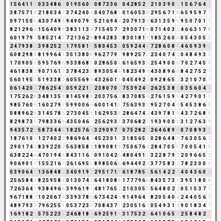
1
5
6
4
1
1
2
0
3
3
4
8
6
5
0
1
9
5
6
0
6
0
8
7
3
3
6
9
0
4
2
8
5
2
7
2
1
0
3
9
0
9
1
5
6
7
6
4
1
3
8
7
5
7
1
8
2
1
8
0
3
4
7
3
7
4
2
4
0
4
0
4
0
7
6
8
5
0
1
6
0
5
3
8
2
9
5
6
7
1
8
6
5
9
5
9
7
7
0
9
7
1
5
0
5
4
3
0
7
4
9
4
9
4
9
0
7
9
7
5
2
1
6
9
4
4
2
0
7
9
1
3
4
6
3
1
3
5
9
5
9
5
0
7
0
1
1
8
2
1
2
9
6
6
1
5
6
4
0
9
9
3
8
3
1
1
3
4
7
1
5
4
5
7
3
2
9
3
0
7
1
8
0
7
1
4
0
3
3
4
6
6
3
1
7
8
6
0
1
9
7
9
7
5
8
5
2
1
4
5
7
2
1
3
6
2
8
8
9
4
2
8
3
2
8
3
0
1
8
1
9
1
8
5
2
6
0
6
0
5
4
3
0
5
5
2
4
7
9
3
8
2
3
9
8
2
5
2
7
1
7
9
5
8
1
9
5
8
0
4
5
3
8
0
5
9
2
4
4
8
7
2
8
6
0
8
8
4
6
0
9
3
9
3
6
0
8
2
9
8
8
8
1
9
9
6
4
1
3
5
1
3
8
0
8
9
6
2
7
7
9
7
9
8
9
2
5
7
3
2
3
4
0
7
4
2
0
4
8
4
9
3
3
1
7
0
9
0
5
5
5
9
5
7
6
9
6
9
3
3
8
6
8
5
0
2
8
6
5
0
5
6
1
6
5
9
3
3
2
5
4
9
0
0
0
7
0
2
7
4
5
9
4
6
1
8
3
8
2
9
0
7
1
6
1
7
3
7
8
4
2
3
5
8
9
3
0
5
4
9
1
8
2
3
4
9
4
4
3
0
8
9
6
6
8
4
2
7
5
2
7
5
6
0
1
9
5
5
5
1
9
3
3
8
2
6
0
5
5
6
9
6
4
3
2
6
0
1
1
0
4
5
4
9
2
2
0
9
2
8
6
5
2
3
2
1
0
7
0
7
0
6
1
4
2
0
2
7
8
6
2
5
4
9
0
5
9
2
2
1
3
2
3
8
0
7
0
7
7
5
3
9
2
4
6
2
6
2
5
3
8
2
0
3
5
6
0
4
4
1
7
5
2
6
2
8
3
4
8
1
3
5
8
8
1
4
5
9
8
8
2
0
3
7
5
6
2
8
3
7
0
8
5
4
2
7
6
1
5
9
5
4
2
7
9
0
1
1
9
8
5
7
6
0
6
1
6
0
2
7
9
7
5
9
9
0
0
6
6
6
0
0
1
4
1
5
7
5
6
3
9
3
3
9
5
2
7
0
4
4
5
4
5
3
8
6
5
0
8
8
9
6
2
8
3
1
4
5
7
8
6
2
7
3
0
4
5
9
1
6
2
9
5
3
8
2
8
6
4
7
4
2
4
3
9
7
8
1
9
4
3
7
2
6
8
5
8
2
9
8
7
3
1
7
9
8
3
3
6
9
4
3
5
0
4
6
1
2
5
6
2
9
3
3
3
7
0
6
8
2
1
1
9
3
9
0
0
0
3
1
2
7
6
3
9
9
4
3
5
7
2
9
5
8
7
3
4
4
8
1
8
2
5
7
6
4
3
2
9
0
9
7
7
0
7
5
2
8
2
1
2
6
4
6
8
9
8
0
7
0
8
9
3
3
1
8
7
6
1
0
1
1
2
7
4
0
2
2
9
8
6
9
6
4
1
4
5
2
3
0
1
1
3
1
8
5
6
5
2
0
2
8
6
4
8
3
7
6
3
0
5
6
2
2
9
0
1
7
4
2
8
3
9
2
2
0
2
5
6
3
8
5
8
4
1
8
9
0
8
1
9
7
5
0
6
7
6
4
2
8
4
7
0
5
5
7
0
0
5
4
1
5
6
3
8
2
2
4
6
4
7
0
1
9
4
4
8
4
3
1
1
6
7
0
9
1
0
4
2
6
4
8
0
4
9
1
1
3
2
2
8
7
9
7
2
0
9
6
6
5
2
9
0
6
9
0
1
1
1
5
5
2
1
6
7
2
6
1
6
9
5
5
8
9
8
5
0
6
6
6
9
4
4
9
2
2
3
7
7
5
8
3
2
7
8
2
3
0
0
0
0
3
9
0
6
4
1
1
3
6
8
4
8
3
3
4
0
9
1
9
1
2
9
5
1
7
1
8
6
1
8
7
8
5
4
5
6
1
4
2
2
4
4
0
4
3
6
0
6
2
5
6
5
8
4
3
8
2
5
9
5
8
4
0
1
3
0
7
4
2
6
4
1
8
0
8
8
1
7
7
7
9
6
6
8
4
3
5
7
3
1
3
9
5
1
8
0
8
7
2
6
3
6
4
1
9
3
8
4
9
6
6
3
9
9
6
1
9
1
4
8
1
7
6
5
2
2
1
0
3
0
5
5
5
6
4
8
0
2
2
0
5
1
5
3
7
1
9
6
7
1
8
8
7
1
0
2
0
6
7
4
3
3
9
3
7
8
6
6
7
3
4
2
4
6
9
1
4
9
6
4
1
8
2
0
5
4
0
4
2
4
4
0
5
6
2
4
8
9
7
9
3
3
7
9
6
2
5
5
1
0
5
3
7
2
3
5
7
0
8
4
3
7
1
2
3
0
5
1
6
7
0
5
4
9
3
1
4
9
0
1
8
3
4
7
1
6
9
1
8
2
1
5
7
5
2
2
3
5
2
4
6
8
1
8
9
6
9
2
5
9
1
1
3
1
7
5
3
2
5
6
4
1
0
6
5
2
2
5
8
4
8
2
1