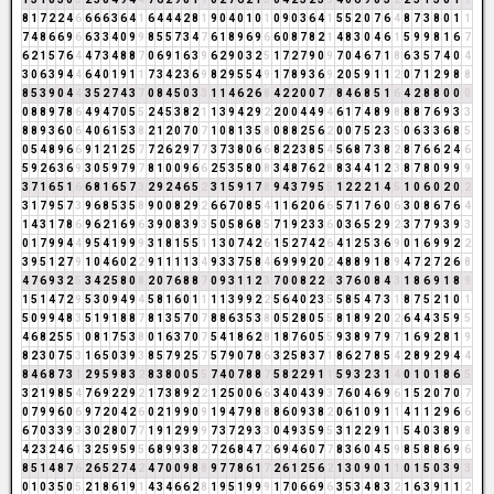
8
1
7
2
2
4
6
6
6
6
3
6
4
1
6
4
4
4
2
8
1
9
0
4
0
1
0
1
0
9
0
3
6
4
1
5
5
2
0
7
6
4
8
7
3
8
0
1
1
7
4
8
6
6
9
6
6
3
3
4
0
9
9
8
5
5
7
3
4
7
6
1
8
9
6
9
6
6
0
8
7
8
2
1
4
8
3
0
4
6
1
5
9
9
8
1
6
7
6
2
1
5
7
6
4
4
7
3
4
8
8
7
0
6
9
1
6
3
9
6
2
9
0
3
2
5
1
7
2
7
9
0
9
7
0
4
6
7
1
8
6
3
5
7
4
0
4
3
0
6
3
9
4
4
6
4
0
1
9
1
1
7
3
4
2
3
6
9
8
2
9
5
5
4
9
1
7
8
9
3
6
9
2
0
5
9
1
1
2
0
7
1
2
9
8
8
8
5
3
9
0
4
4
3
5
2
7
4
3
7
0
8
4
5
0
3
3
1
1
4
6
2
6
8
4
2
2
0
0
7
7
8
4
6
8
5
1
6
4
2
8
8
0
0
0
0
8
8
9
7
8
6
4
9
4
7
0
5
5
2
4
5
3
8
2
1
1
3
9
4
2
9
2
2
0
0
4
4
9
4
6
1
7
4
8
9
8
8
8
7
6
9
3
3
8
8
9
3
6
0
6
4
0
6
1
5
3
8
2
1
2
0
7
0
7
1
0
8
1
3
5
8
0
8
8
2
5
6
2
0
0
7
5
2
3
5
0
6
3
3
6
8
5
0
5
4
8
9
6
6
9
1
2
1
2
5
7
7
2
6
2
9
7
7
3
7
3
8
0
6
6
8
2
2
3
8
5
4
5
6
8
7
3
8
2
8
7
6
6
2
4
6
5
9
2
6
3
6
9
3
0
5
9
7
9
7
8
1
0
0
9
6
6
2
5
3
5
8
0
8
3
4
8
7
6
2
8
8
3
4
4
1
2
3
8
7
8
0
9
9
9
3
7
1
6
5
1
6
6
8
1
6
5
7
3
2
9
2
4
6
5
2
3
1
5
9
1
7
8
9
4
3
7
9
5
5
1
2
2
2
1
4
5
1
0
6
0
2
0
2
3
1
7
9
5
7
3
9
6
8
5
3
5
8
9
0
0
8
2
9
2
6
6
7
0
8
5
4
1
1
6
2
0
6
6
5
7
1
7
6
0
6
3
0
8
6
7
6
4
1
4
3
1
7
8
6
9
6
2
1
6
9
6
3
9
0
8
3
9
3
5
0
5
8
6
8
5
7
1
9
2
3
3
6
0
3
6
5
2
9
2
3
7
7
9
3
9
3
0
1
7
9
9
4
4
9
5
4
1
9
9
9
3
1
8
1
5
5
1
1
3
0
7
4
2
6
1
5
2
7
4
2
6
4
1
2
5
3
6
9
0
1
6
9
9
2
2
3
9
5
1
2
7
9
1
0
4
6
0
2
2
9
1
1
1
1
3
4
9
3
3
7
5
8
4
6
9
9
9
2
0
2
4
8
8
9
1
8
9
4
7
2
7
2
6
8
4
7
6
9
3
2
5
3
4
2
5
8
0
8
2
0
7
6
8
8
7
0
9
3
1
1
2
3
7
0
0
8
2
2
4
3
7
6
0
8
4
3
1
8
6
9
1
8
9
1
5
1
4
7
2
9
5
3
0
9
4
9
4
5
8
1
6
0
1
1
1
1
3
9
9
2
2
5
6
4
0
2
3
5
5
8
5
4
7
3
1
8
7
5
2
1
0
1
5
0
9
9
4
8
3
5
1
9
1
8
8
7
8
1
3
5
7
0
7
8
8
6
3
5
3
8
0
5
2
8
0
5
5
8
1
8
9
2
0
2
6
4
4
3
5
9
5
4
6
8
2
5
5
1
0
8
1
7
5
3
8
0
1
6
3
7
0
7
5
4
1
8
6
2
8
1
8
7
6
0
5
5
9
3
8
9
7
9
7
1
6
9
2
8
1
9
8
2
3
0
7
5
3
1
6
5
0
3
9
3
8
5
7
9
2
5
7
5
7
9
0
7
8
6
3
2
5
8
3
7
1
8
6
2
7
8
5
4
2
8
9
2
9
4
4
8
4
6
8
7
3
1
2
9
5
9
8
3
2
8
3
8
0
0
5
5
7
4
0
7
8
8
7
5
8
2
2
9
1
1
5
9
3
2
3
1
4
0
1
0
1
8
6
5
3
2
1
9
8
5
4
7
6
9
2
2
9
2
1
7
3
8
9
2
2
1
2
5
0
0
6
6
3
4
0
4
3
9
3
7
6
0
4
6
9
6
1
5
2
0
7
0
7
0
7
9
9
6
0
6
9
7
2
0
4
2
6
0
2
1
9
9
0
9
1
9
4
7
9
8
8
8
6
0
9
3
8
2
0
6
1
0
9
1
1
4
1
1
2
9
6
6
6
7
0
3
3
9
3
3
0
2
8
0
7
7
1
9
1
2
9
9
9
7
3
7
2
9
3
3
0
4
9
3
5
9
5
3
1
2
2
9
1
1
5
4
0
3
8
9
8
4
2
3
2
4
6
1
3
2
5
9
5
9
5
6
8
9
9
3
8
2
7
2
6
8
4
7
2
6
9
4
6
0
7
7
8
3
6
0
4
5
9
8
5
8
8
6
9
6
8
5
1
4
8
7
6
2
6
5
2
7
4
2
4
7
0
0
9
8
8
9
7
7
8
6
1
7
2
6
1
2
5
6
2
1
3
0
9
0
1
1
0
1
5
0
3
9
3
0
1
0
3
5
0
5
2
1
8
6
1
9
1
4
3
4
6
6
2
8
1
9
5
1
9
9
9
1
7
0
6
6
9
6
3
5
3
4
8
3
2
1
6
3
9
1
1
2