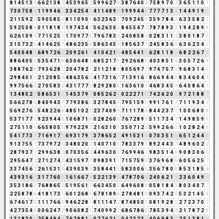
8
1
4
5
1
3
4
6
6
2
1
3
8
2
4
5
3
9
6
5
2
5
9
9
6
2
7
9
3
8
7
6
4
0
4
7
5
8
9
7
0
7
3
6
5
1
1
0
1
7
3
0
7
5
8
4
1
1
9
9
4
6
1
3
3
4
2
5
4
9
4
1
1
4
8
9
8
1
9
9
9
4
4
8
7
7
7
7
1
3
4
1
4
4
9
1
9
1
2
1
1
5
9
2
2
5
9
0
5
8
5
4
8
1
1
0
9
0
9
6
3
2
3
6
3
9
7
0
9
2
4
5
9
3
5
9
7
8
4
3
6
3
3
5
8
2
1
5
9
2
5
0
8
8
0
1
1
8
1
8
9
1
9
7
4
3
4
7
5
6
2
6
3
0
3
8
4
5
5
4
7
2
7
8
7
8
9
3
3
1
9
4
2
8
9
8
6
2
6
1
0
9
9
7
7
1
5
2
5
7
1
7
0
9
7
7
5
7
9
6
7
8
3
2
2
4
0
8
5
8
4
0
2
8
3
1
1
2
3
8
0
1
8
7
6
3
1
5
7
3
2
5
4
1
4
6
2
5
7
4
8
6
2
3
5
8
5
8
6
3
4
5
9
1
8
5
6
3
7
1
2
4
5
8
3
6
9
6
3
6
2
3
4
7
5
4
0
0
4
8
3
6
8
9
7
2
6
8
2
0
9
2
6
1
7
4
1
0
4
2
1
3
4
8
5
4
4
1
5
6
2
8
1
1
8
9
6
8
2
2
6
7
4
8
8
6
4
0
5
5
5
3
5
4
7
1
8
6
3
0
6
4
8
3
6
8
5
2
1
7
8
2
9
2
6
6
8
5
4
0
3
8
5
1
6
3
0
5
7
2
6
8
3
8
8
7
6
2
8
7
9
3
6
2
8
1
2
0
4
7
8
2
1
2
1
1
2
1
8
9
8
0
5
6
9
7
7
9
7
4
7
5
7
3
9
6
8
3
1
4
5
2
9
8
4
0
1
1
2
1
2
0
8
5
4
4
8
6
3
5
6
2
4
1
7
3
1
6
7
7
1
3
9
1
6
7
8
6
6
9
4
4
8
8
3
4
6
0
4
4
9
9
7
5
6
6
3
2
7
0
5
8
3
2
4
3
1
7
7
7
5
8
2
9
2
8
0
8
1
6
3
6
1
0
1
4
6
8
3
4
5
9
6
4
0
8
6
4
1
1
3
4
8
5
2
7
5
8
6
5
3
1
4
1
4
5
3
7
9
7
0
8
5
2
6
2
8
0
2
2
2
7
1
8
7
4
2
6
2
0
2
9
7
2
1
8
8
7
5
6
6
2
7
8
6
8
4
0
9
4
3
7
7
7
9
3
8
6
5
3
2
7
8
4
5
9
7
9
5
1
5
9
5
9
9
1
7
6
1
7
7
1
1
9
3
4
7
5
6
9
2
7
6
4
5
4
8
2
2
6
8
4
8
5
1
0
2
2
2
3
7
4
0
9
9
7
1
1
1
7
8
6
8
4
4
2
3
7
1
1
0
0
6
8
0
8
5
3
7
1
7
7
5
9
2
3
9
4
4
8
1
0
6
8
7
1
8
0
2
8
2
6
0
6
7
6
7
2
8
9
8
5
1
1
7
3
4
7
1
4
9
8
5
9
5
2
7
5
1
1
0
1
6
6
5
8
0
5
5
9
7
9
2
2
9
2
2
1
6
3
1
0
1
3
5
0
7
1
2
3
5
9
9
2
6
6
3
1
0
2
8
2
4
6
5
4
1
7
7
3
1
7
1
6
9
1
7
8
6
9
3
1
7
9
7
3
7
8
6
5
2
7
4
9
1
5
3
1
4
0
7
0
3
5
1
6
6
5
1
2
4
4
8
9
1
3
7
5
5
1
7
3
7
9
7
2
9
3
4
8
0
2
0
2
1
4
0
7
1
0
1
7
8
3
3
7
9
7
8
9
2
4
4
3
7
4
8
9
6
0
2
2
2
8
7
9
3
7
1
2
9
9
6
3
8
2
0
7
0
3
5
6
2
4
4
9
6
3
0
3
7
6
9
9
4
6
1
9
8
3
5
1
4
5
9
0
8
3
0
6
6
2
9
5
6
4
7
2
2
7
1
2
7
4
2
4
3
1
5
9
7
7
0
9
8
3
9
1
1
7
1
5
7
5
9
5
3
7
6
9
6
8
5
6
0
5
6
2
5
7
3
3
7
4
5
6
2
2
6
1
5
3
1
4
4
3
9
0
3
9
3
3
5
8
4
4
1
5
5
8
3
0
0
6
6
3
5
6
7
8
0
8
8
5
3
1
8
5
4
4
3
9
3
1
6
7
3
1
7
7
6
0
6
1
6
1
6
6
7
4
5
2
2
1
3
9
3
4
7
8
7
0
6
6
2
4
0
6
2
1
3
2
3
6
0
4
9
4
3
5
3
1
8
6
5
7
6
8
8
6
5
2
5
1
9
5
6
1
7
6
6
3
4
5
0
5
6
4
9
6
0
8
8
0
5
8
1
8
4
3
8
0
3
4
0
7
7
2
2
5
8
7
8
6
4
1
8
1
7
3
1
6
0
1
2
6
8
5
6
7
8
1
8
9
8
2
7
8
4
8
1
9
0
9
3
7
4
2
6
5
3
2
1
4
5
9
6
7
4
6
1
7
8
1
1
1
7
6
6
3
9
4
6
2
2
8
1
8
1
1
1
4
7
2
8
7
4
8
5
0
5
0
8
1
9
2
8
1
2
7
2
3
7
0
7
4
2
7
3
5
4
9
0
0
6
2
4
7
2
9
0
6
0
8
2
1
7
4
0
9
9
2
2
6
8
6
7
8
6
5
7
8
5
3
9
4
4
2
1
7
8
7
2
9
1
3
1
8
3
0
3
2
5
8
4
9
4
4
7
6
2
9
8
1
9
0
2
7
6
2
1
3
0
4
2
3
2
3
5
4
0
6
9
8
3
2
2
5
1
3
8
1
9