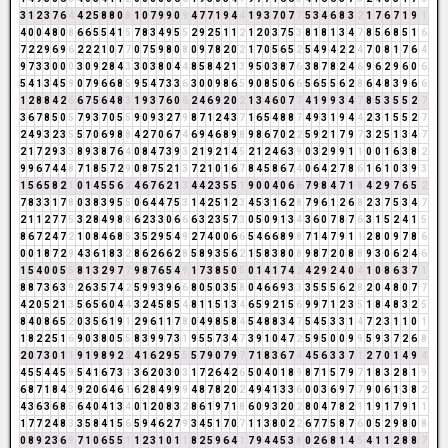
3
1
2
3
7
6
4
4
2
5
8
8
0
8
1
0
7
9
9
0
9
4
7
7
1
9
4
4
1
9
3
7
0
7
7
5
3
4
6
8
3
2
1
7
6
7
1
9
1
4
0
0
4
8
0
8
6
6
5
5
4
1
5
7
8
3
4
9
5
5
2
9
2
5
1
1
2
1
2
0
3
7
5
3
8
1
8
1
3
4
7
8
5
6
8
5
1
6
7
2
2
9
6
9
6
2
2
2
1
0
7
7
0
7
5
9
8
0
8
0
9
7
8
2
0
2
1
7
0
5
6
5
2
5
4
9
4
2
2
4
7
0
8
1
7
6
4
9
7
3
3
0
0
0
3
0
9
2
8
4
3
3
0
3
8
0
4
4
8
5
8
4
2
1
3
9
5
0
3
8
7
6
3
8
7
8
2
4
6
9
6
2
9
6
0
6
5
4
1
3
4
5
9
0
7
9
6
6
8
5
9
5
4
7
3
3
6
3
0
0
9
8
6
5
9
0
8
5
0
6
6
5
6
5
5
6
2
8
6
4
8
3
9
6
6
1
2
8
8
4
2
6
6
7
5
6
4
8
3
1
9
3
7
6
0
6
2
4
6
9
2
0
2
1
3
4
6
0
7
7
4
1
9
9
3
4
7
8
5
3
5
5
2
7
3
6
7
8
5
0
5
7
9
3
7
0
5
5
9
0
9
3
2
7
9
8
7
1
2
4
3
7
1
6
5
4
8
8
7
4
9
3
1
9
4
4
2
3
1
5
5
2
7
2
4
9
3
2
3
5
5
7
0
6
9
8
8
4
2
7
0
6
7
4
6
9
4
6
8
9
8
9
8
6
7
0
2
2
5
9
2
1
7
9
7
3
2
5
1
3
4
7
2
1
7
2
9
3
3
8
9
3
8
7
6
4
0
8
4
7
3
9
3
2
1
9
2
1
4
5
2
1
2
4
6
3
9
0
3
2
9
9
1
1
0
0
1
6
3
8
2
9
9
6
7
4
4
8
7
1
8
5
7
2
9
0
8
7
5
2
1
3
7
2
1
0
1
6
7
8
4
5
8
6
7
4
0
6
4
2
7
8
6
1
6
1
0
3
9
3
1
5
6
5
8
2
1
0
1
4
5
5
6
2
4
6
7
6
2
1
3
4
4
2
3
5
5
1
9
0
0
4
0
6
6
7
9
8
4
7
1
8
4
2
9
7
6
5
2
7
8
3
3
1
7
8
0
3
8
3
9
5
5
0
6
4
4
7
5
3
1
4
2
5
1
2
3
4
5
3
1
6
2
8
7
9
6
1
2
6
8
2
3
7
5
3
4
7
2
1
1
2
7
7
5
3
2
8
4
9
8
8
6
2
3
3
0
6
6
6
3
2
3
5
7
3
0
5
0
9
1
3
4
3
6
0
7
8
7
6
3
1
5
2
4
1
5
8
6
7
2
4
7
2
1
0
8
4
6
8
5
3
5
2
9
5
4
9
2
7
4
0
0
6
6
5
4
6
6
8
9
8
7
1
4
7
9
1
1
2
8
0
9
7
8
6
0
0
1
8
7
2
9
4
3
6
1
8
3
2
8
6
2
6
6
2
8
5
8
9
3
5
6
2
1
5
8
3
8
0
8
9
8
7
2
0
8
8
9
3
0
6
2
4
6
1
5
4
0
0
5
5
8
1
3
2
9
7
7
9
8
7
6
5
4
9
1
7
3
8
5
0
5
0
1
4
1
7
4
2
4
2
9
2
4
0
4
1
0
8
6
3
7
1
8
8
7
3
6
3
9
2
6
3
5
7
4
2
5
9
9
3
9
6
6
8
0
5
0
3
5
8
0
4
6
6
9
3
3
3
5
5
5
6
2
8
2
0
4
8
0
7
7
4
2
0
5
2
1
3
5
6
5
6
0
4
4
3
2
4
5
8
5
4
8
1
1
5
1
3
4
6
5
9
2
1
5
6
9
9
7
1
2
3
5
1
8
4
8
3
2
5
8
4
0
8
6
5
2
0
3
5
6
1
9
1
2
9
6
1
1
7
8
0
4
9
8
5
8
4
5
4
8
8
3
4
7
5
4
5
3
3
1
4
7
2
3
1
1
0
1
1
8
2
2
5
1
6
9
0
3
8
0
5
5
8
3
9
9
7
3
1
9
5
5
7
3
4
7
3
9
1
0
4
7
2
5
9
5
0
0
9
9
5
9
3
7
2
6
8
2
0
7
3
0
1
1
9
1
9
8
9
2
2
4
1
6
2
9
5
5
5
7
9
0
7
9
7
7
1
8
3
6
7
4
4
5
6
3
3
7
1
2
7
0
1
4
9
4
4
5
5
4
4
5
9
5
4
1
6
7
3
1
3
6
2
0
3
0
3
1
7
2
6
4
2
6
5
0
4
0
1
8
9
8
7
1
5
7
9
7
1
8
3
2
8
1
9
6
8
7
1
8
4
3
9
2
0
6
4
6
1
6
2
8
4
9
9
9
4
8
7
8
2
0
2
4
9
4
1
3
3
6
0
0
3
6
9
7
7
9
0
6
1
3
8
2
4
3
6
3
6
8
5
6
4
0
4
1
3
4
0
1
2
0
8
3
2
8
6
1
9
7
1
8
6
0
9
3
2
0
2
8
0
4
7
8
2
1
1
9
1
7
9
1
1
1
7
7
2
4
8
3
3
5
8
4
1
5
6
5
9
4
6
2
7
9
3
4
5
1
7
0
7
1
1
3
8
0
2
2
6
7
7
5
8
7
6
0
5
2
9
8
0
8
0
8
9
2
3
6
9
7
1
0
6
5
5
1
1
2
3
1
0
1
1
8
2
5
9
6
4
1
7
9
4
4
5
3
8
0
2
6
8
1
4
5
4
1
1
2
8
8
7