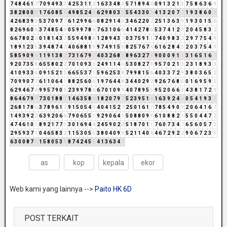
7
4
8
4
6
1
7
7
0
9
4
9
3
3
4
2
5
3
1
1
2
1
6
3
3
4
8
3
5
7
1
8
9
4
4
0
9
1
3
2
1
3
7
5
8
6
3
6
9
3
8
2
8
0
0
0
1
7
6
0
8
5
4
4
9
8
5
2
4
6
6
2
9
8
0
3
3
5
5
4
3
3
0
3
4
1
3
2
0
7
7
1
9
3
8
6
0
6
4
2
6
8
3
9
3
5
3
7
0
9
7
7
6
1
2
9
9
6
6
0
8
2
9
1
4
5
3
4
6
2
2
0
2
2
5
1
3
6
3
9
1
9
3
0
1
5
6
8
2
6
9
6
0
6
3
7
4
8
5
4
9
0
5
9
9
7
8
6
7
6
3
1
0
6
6
4
1
4
2
7
8
6
5
3
7
4
1
2
3
2
0
4
5
8
3
2
6
6
7
8
0
2
2
0
1
8
1
4
3
7
5
5
9
4
9
8
8
1
2
8
9
4
3
7
0
3
7
5
9
1
1
7
4
0
9
8
3
2
2
9
7
7
5
4
9
1
8
9
1
2
3
5
3
9
4
8
7
4
2
4
0
6
8
8
1
9
9
7
4
9
1
5
6
8
2
5
7
6
7
4
6
1
6
2
8
4
3
2
0
3
7
5
4
9
5
8
5
9
0
9
9
1
1
9
1
3
8
2
7
3
1
6
7
9
7
4
0
3
2
6
8
5
8
9
6
3
2
7
9
9
0
0
0
9
1
1
3
1
6
5
1
6
7
9
2
0
7
3
5
8
6
5
5
8
0
2
2
7
0
1
0
9
3
3
2
4
9
1
1
4
5
5
3
0
8
2
7
9
9
5
7
0
2
1
3
2
3
1
8
9
3
3
4
1
0
9
3
3
6
0
9
1
5
2
1
3
6
6
5
5
3
7
1
5
9
6
2
5
3
8
7
9
9
8
1
5
6
4
0
3
3
7
2
9
3
8
0
3
6
5
2
7
0
9
9
0
7
7
6
1
1
0
6
4
1
8
8
2
5
6
0
6
1
9
7
6
4
4
8
3
4
4
0
2
9
2
9
2
6
7
6
8
5
0
1
6
9
5
9
5
6
2
9
4
6
7
4
9
9
5
7
9
0
9
2
3
9
9
7
8
6
6
7
0
1
0
9
9
4
0
7
8
9
5
5
9
5
2
0
6
6
3
4
3
8
1
7
2
9
8
6
4
6
7
9
7
7
3
0
1
8
8
7
1
4
6
3
5
8
4
1
8
2
0
7
9
7
5
2
3
9
5
1
6
1
6
3
9
2
4
6
0
5
4
1
9
3
3
2
6
8
1
7
8
6
3
7
8
9
6
1
7
9
1
5
0
5
4
9
4
0
4
1
5
2
7
2
5
0
1
6
1
7
7
8
5
4
9
0
9
2
0
6
4
1
6
7
1
4
9
3
9
2
2
6
3
9
2
0
6
6
7
9
0
6
5
5
1
9
2
9
0
6
4
1
5
0
8
8
0
9
9
6
1
0
8
8
2
1
5
5
0
4
4
7
2
4
7
4
6
1
0
1
8
9
2
1
7
7
5
3
0
1
6
9
4
4
2
4
5
9
0
2
2
5
1
8
7
0
1
1
7
6
0
7
3
4
7
6
5
6
0
5
7
3
2
9
5
9
3
7
1
0
4
6
5
8
3
2
1
1
5
3
0
5
5
3
8
0
4
0
9
9
5
2
1
1
4
0
4
4
6
7
2
9
2
2
9
0
6
7
2
3
5
6
3
0
0
8
7
6
1
5
8
0
5
3
8
8
7
4
2
4
5
9
4
1
3
6
3
4
7
Clear
Web kami yang lainnya -->
Paito HK 6D
POST TERKAIT