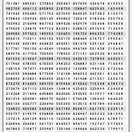
7
5
1
2
8
1
9
0
8
5
3
6
1
7
2
7
3
8
0
2
2
2
0
5
4
6
7
4
8
3
7
0
3
9
3
4
2
0
6
7
8
6
6
1
9
3
5
3
8
9
8
2
7
0
9
9
4
0
6
1
1
2
3
6
9
5
8
9
0
9
2
1
8
7
3
0
3
1
5
8
8
4
7
2
6
0
2
9
4
5
9
1
6
3
4
9
8
8
7
4
1
0
4
3
7
0
9
5
6
8
3
2
5
7
1
7
9
2
2
6
3
7
5
9
0
9
8
6
4
0
2
9
2
0
4
7
2
8
2
1
5
1
0
3
7
9
7
9
7
0
8
4
4
8
1
5
3
9
2
4
6
2
0
5
1
4
5
9
4
9
3
8
5
2
7
7
2
5
6
1
9
1
9
1
8
4
2
6
8
2
3
0
7
5
6
2
7
0
5
9
8
2
1
2
1
6
4
9
8
8
8
6
7
7
4
2
6
0
8
9
4
2
6
8
6
4
3
9
7
9
7
1
3
5
4
6
8
5
0
5
9
8
3
8
2
4
7
9
5
0
0
0
1
2
4
8
7
0
7
9
9
7
1
3
2
5
8
3
2
3
5
1
6
5
2
8
8
1
3
4
0
9
7
6
3
4
7
7
1
2
0
9
9
9
2
6
9
5
8
3
2
3
9
7
6
5
2
7
1
8
0
3
5
4
9
1
3
0
6
5
3
8
1
9
5
7
3
3
6
8
0
6
2
3
5
8
7
7
4
2
8
5
4
4
5
0
0
1
5
6
7
1
5
5
1
1
2
0
9
3
1
0
3
3
9
3
3
1
7
3
1
0
6
8
4
6
9
6
5
7
4
7
5
7
3
5
9
0
5
6
1
7
3
4
9
3
4
5
9
0
0
5
1
8
9
8
6
5
6
8
2
3
5
6
9
6
3
5
1
6
5
8
1
4
7
5
3
0
2
9
1
6
5
2
2
9
6
8
4
1
5
5
1
7
7
6
1
7
7
0
0
1
3
0
3
6
1
4
5
6
9
6
1
5
0
6
5
6
2
9
9
6
7
6
9
6
5
0
1
4
2
8
1
2
1
5
6
9
8
8
5
8
9
5
7
6
4
4
1
7
7
5
4
9
7
3
5
9
3
0
3
7
7
8
9
0
3
3
3
7
1
1
3
1
4
6
5
2
9
2
0
2
8
1
4
5
5
6
2
9
6
1
5
3
4
7
0
1
4
3
6
7
4
3
0
0
3
8
8
7
7
5
1
9
3
2
5
0
4
2
0
1
3
4
7
2
7
8
9
0
9
6
3
6
3
5
1
6
5
1
7
9
6
0
6
4
7
8
3
5
5
1
6
7
5
5
0
3
3
3
9
8
2
0
2
2
4
2
6
8
8
7
6
0
2
1
1
6
8
5
7
1
6
5
9
0
9
1
2
8
1
5
4
9
7
9
7
4
7
1
8
9
3
4
5
8
8
7
6
4
3
6
5
2
7
1
3
3
5
8
0
8
1
9
9
0
2
2
4
0
7
2
3
6
6
3
6
9
4
9
3
3
6
5
8
6
6
8
8
7
8
7
7
3
0
8
8
7
1
6
1
0
8
8
8
0
6
3
9
2
2
4
6
3
2
0
1
1
8
1
6
6
7
6
4
3
0
8
6
9
3
3
8
1
3
8
3
1
4
8
4
3
6
9
5
5
2
0
6
1
1
9
1
7
4
1
9
6
8
5
6
7
1
3
0
1
1
3
0
0
6
7
4
2
8
7
3
2
7
0
7
8
1
6
4
0
5
5
3
8
9
7
3
5
8
8
7
5
9
0
6
6
8
1
9
5
6
2
8
7
1
5
2
4
8
3
6
7
8
9
7
2
9
2
7
2
6
7
9
7
5
0
7
1
1
2
3
3
3
5
3
6
9
6
1
3
4
8
1
6
7
9
2
3
4
3
3
6
2
2
3
8
9
9
9
5
2
4
4
5
8
4
2
1
4
2
6
8
5
2
1
1
6
0
6
6
6
4
5
8
8
5
4
8
6
2
0
6
5
2
0
9
2
5
9
3
3
4
1
7
0
3
7
1
9
8
1
2
0
8
8
8
6
1
2
1
0
1
6
5
0
0
8
1
9
4
8
0
5
7
5
3
6
6
2
6
1
1
2
5
7
6
0
2
8
1
1
2
0
6
4
3
7
9
6
4
6
2
5
7
2
8
3
1
3
0
3
3
3
6
7
7
7
5
2
2
0
0
9
6
6
5
5
5
3
0
3
3
0
1
2
5
1
3
4
8
7
0
7
8
9
8
0
5
4
6
5
2
7
1
2
4
8
2
2
4
6
5
5
3
8
3
2
5
6
0
6
5
8
4
0
4
7
7
4
0
4
8
5
0
8
7
1
8
5
6
1
7
5
5
1
3
2
2
9
1
9
1
9
3
9
7
9
7
7
0
1
9
5
7
9
7
5
9
6
8
0
8
8
0
0
6
3
9
0
9
8
2
4
9
6
7
4
5
0
3
3
4
2
6
5
8
1
3
9
5
5
1
3
7
3
1
9
1
5
3
0
1
3
9
3
8
5
0
1
1
3
4
1
0
2
3
5
8
4
0
2
6
6
6
7
4
8
0
3
2
0
5
5
6
7
8
9
7
1
8
5
2
0
8
9
6
6
2
3
6
9
8
1
9
3
0
1
7
2
1
3
8
3
4
9
3
7
1
8
9
4
7
1
9
1
1
9
2
7
4
7
2
5
7
7
4
5
5
1
4
6
7
8
0
2
2
7
1
5
8
7
7
5
2
3
3
9
6
7
4
7
2
0
1
6
6
3
1
4
9
6
6
4
1
6
6
2
3
2
6
8
7
7
9
0
1
3
4