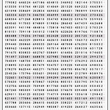
7
7
9
5
8
2
1
6
4
6
5
2
4
6
6
4
7
1
8
6
5
6
5
4
8
1
5
6
3
4
6
9
0
2
2
1
8
2
1
4
4
8
3
7
5
5
3
1
4
6
1
3
3
3
0
3
0
1
0
7
6
4
1
4
8
1
2
2
5
7
4
1
4
0
6
9
6
2
5
1
3
2
0
2
0
6
9
2
2
2
4
4
6
6
3
8
9
8
6
3
1
0
9
8
8
3
5
8
6
0
9
9
2
0
2
8
3
4
7
4
6
9
0
0
2
2
4
8
0
6
5
1
6
7
8
0
8
9
9
9
5
9
0
9
4
2
6
1
6
5
3
3
4
7
6
2
2
1
7
4
2
3
4
6
7
3
0
3
4
5
6
9
9
9
9
1
4
0
4
5
2
7
0
2
7
2
6
3
9
2
7
3
4
2
6
8
6
0
8
3
0
4
4
6
7
1
2
6
8
5
8
2
8
8
1
0
1
3
5
4
7
4
3
7
8
2
6
0
2
2
4
5
3
9
6
7
0
7
3
5
9
9
0
5
5
9
8
4
5
6
5
2
9
1
7
5
0
3
3
8
7
4
8
0
9
9
5
1
9
8
3
6
9
2
8
6
0
4
3
7
6
4
7
4
3
9
3
4
6
2
6
8
8
7
6
5
3
5
9
1
1
9
4
1
1
9
8
8
4
8
4
8
1
6
7
1
7
3
8
1
8
9
9
6
7
4
5
3
8
4
5
5
3
1
2
3
5
7
0
3
2
9
2
8
1
0
1
5
1
6
7
3
9
1
1
8
9
3
4
1
0
1
2
3
1
1
0
8
7
0
7
6
2
2
6
2
6
8
8
1
9
7
6
6
3
7
1
0
8
7
4
2
4
8
0
4
8
8
7
1
7
9
2
3
6
9
3
9
7
4
6
5
2
0
5
2
4
2
8
1
2
2
3
5
3
2
5
2
0
5
7
2
5
7
9
2
1
4
6
8
5
1
8
7
6
5
0
5
4
6
2
2
2
9
2
2
0
0
9
5
4
9
4
6
2
6
1
3
4
3
6
5
8
2
5
7
1
3
6
3
7
2
9
4
6
2
9
1
1
2
2
9
9
4
4
0
4
2
0
0
8
6
0
6
6
9
0
5
3
3
6
2
6
9
1
6
4
1
4
8
7
0
0
8
8
6
7
6
2
0
0
0
8
1
5
0
3
2
5
9
8
8
9
6
2
8
1
0
4
6
5
8
4
0
9
9
0
0
1
1
9
0
7
5
1
4
5
8
5
8
1
9
1
1
0
5
8
3
3
8
2
6
3
1
7
2
8
1
7
9
1
6
7
5
3
8
3
0
8
3
3
6
6
0
2
7
6
7
4
5
5
8
6
9
1
1
6
1
6
4
5
6
2
2
3
1
0
1
6
7
0
7
4
6
5
5
1
7
9
1
4
9
7
7
3
2
3
6
8
1
9
6
6
8
8
7
0
7
4
2
7
9
8
5
4
7
4
0
0
8
3
2
3
2
9
1
2
0
2
2
9
9
2
7
0
7
7
0
4
5
0
9
9
1
6
8
7
3
0
3
4
9
4
8
5
1
6
4
6
3
2
0
4
4
3
0
0
6
7
7
5
2
7
6
2
9
2
2
2
5
5
4
4
8
3
2
1
8
8
9
5
5
3
2
1
4
2
0
2
8
5
7
4
7
9
7
9
3
4
7
5
7
3
5
1
9
2
2
0
2
9
4
9
4
3
8
2
6
9
8
0
3
6
9
3
7
8
2
7
0
7
8
6
2
3
4
4
8
4
6
5
2
7
1
8
7
6
7
5
0
0
0
4
5
8
7
3
5
8
8
5
6
7
8
2
1
0
5
7
0
1
7
8
2
3
4
5
2
6
8
1
7
3
7
9
6
6
5
5
5
6
3
1
4
2
9
5
0
0
2
2
3
5
0
3
0
8
8
2
1
2
7
8
9
8
8
5
8
9
7
6
4
7
2
2
6
5
1
6
5
4
7
4
2
2
4
1
1
9
0
9
0
9
3
9
9
2
9
9
9
2
9
6
4
9
3
3
9
0
4
0
7
6
4
6
2
0
5
8
7
6
5
7
0
6
3
0
3
1
0
3
6
9
0
9
8
7
3
8
6
7
4
1
0
2
9
3
6
9
8
0
5
1
5
1
6
5
3
3
7
9
5
5
3
9
7
6
1
0
1
1
5
2
7
5
6
2
6
0
0
6
2
3
5
7
5
0
9
4
9
4
8
1
7
7
6
0
6
0
6
5
0
7
0
7
6
4
9
4
2
0
2
0
5
0
4
5
2
7
3
8
7
2
4
0
4
9
8
5
0
0
9
9
1
4
7
0
0
8
8
6
4
6
3
6
5
2
3
7
4
6
7
0
7
0
3
9
4
8
8
7
6
1
8
5
0
9
9
6
2
9
0
1
1
2
5
5
4
1
2
3
5
0
5
3
2
4
3
7
7
1
4
7
1
9
1
0
9
0
8
3
4
7
1
3
3
6
1
8
9
1
2
9
8
4
2
6
8
2
1
4
4
1
5
1
7
7
0
8
4
3
4
6
8
7
6
1
7
5
4
9
0
6
3
9
0
0
1
6
5
3
8
0
5
3
1
6
9
6
4
9
1
1
5
8
4
6
3
7
7
8
8
7
2
0
3
6
0
6
6
2
8
6
4
1
5
6
0
6
4
3
2
9
2
3
3
8
2
2
1
3
4
1
7
2
1
2
3
4
4
6
5
8
1
9
4
5
0
6
6
0
6
1
3
7
1
1
5
6
1
4
2
9
4
9
4
9
8
5
0
8
7
6
4
1
9
2
3
0
3
2
6
4
0
2
7
9
4
6
3
5
6
6
3