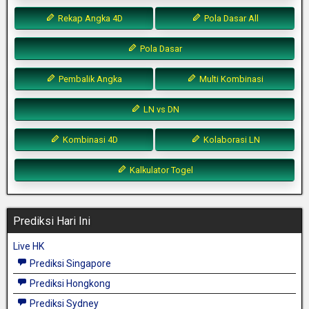
Rekap Angka 4D
Pola Dasar All
Pola Dasar
Pembalik Angka
Multi Kombinasi
LN vs DN
Kombinasi 4D
Kolaborasi LN
Kalkulator Togel
Prediksi Hari Ini
Live HK
Prediksi Singapore
Prediksi Hongkong
Prediksi Sydney