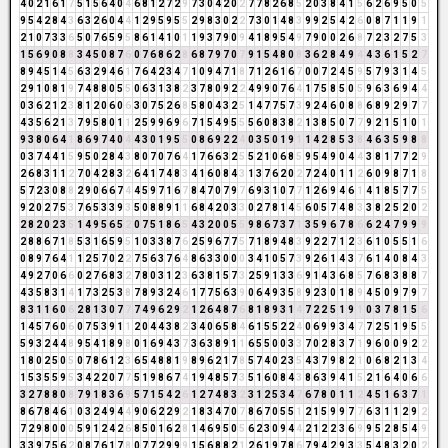
4
0
2
1
6
1
7
5
1
5
6
4
0
4
6
8
1
2
7
2
9
7
3
0
4
2
0
2
7
7
8
2
6
8
5
2
0
3
8
4
1
5
6
2
6
9
5
0
5
9
5
4
2
8
4
3
6
3
2
6
0
4
4
1
2
9
5
9
5
5
2
9
8
3
0
2
2
7
3
0
1
4
8
3
9
9
2
5
4
2
6
0
8
7
1
1
9
1
2
1
0
7
3
3
6
5
0
7
6
5
9
5
8
6
1
4
1
0
1
1
9
3
7
9
0
9
4
1
8
9
5
4
9
7
9
0
0
2
6
8
7
2
3
2
7
5
3
1
5
6
9
0
8
8
3
4
5
0
8
7
6
0
7
6
8
6
2
8
6
8
7
9
7
0
7
9
1
5
4
8
0
8
3
6
2
8
4
9
4
4
3
6
1
5
2
7
8
9
4
5
1
4
5
6
3
2
9
4
6
1
7
6
4
2
3
4
7
1
0
9
4
7
1
8
7
1
2
6
1
6
7
0
0
7
2
4
5
9
5
7
9
3
1
4
5
2
9
1
0
8
1
9
7
4
8
8
0
5
5
0
6
3
1
3
8
2
3
7
8
0
9
2
2
4
9
9
0
7
6
4
1
7
5
8
5
0
5
9
6
3
6
9
4
4
0
3
6
2
1
2
3
8
1
2
0
6
0
6
3
0
7
5
2
6
8
5
8
0
4
3
2
5
1
4
7
7
5
7
3
9
2
4
6
0
8
8
6
8
9
2
9
7
7
4
3
5
6
2
1
3
7
9
5
8
0
1
1
2
5
9
9
6
9
6
7
1
5
4
9
5
5
5
6
0
8
3
8
2
1
3
8
5
0
7
7
9
2
1
5
1
0
1
9
3
8
0
6
4
1
8
6
9
7
4
0
4
4
3
0
1
9
5
5
0
8
6
9
2
2
4
0
3
5
0
1
9
1
1
4
2
8
5
3
8
4
6
3
5
9
8
8
0
3
7
4
4
1
5
9
5
0
2
8
4
3
8
0
7
0
7
6
4
1
7
6
6
3
2
5
5
2
1
0
6
8
5
9
5
4
9
0
4
4
3
8
1
7
7
2
9
2
6
8
3
1
1
2
7
0
4
2
8
3
2
6
4
1
7
4
8
3
4
1
6
0
8
4
3
1
3
7
6
2
0
2
7
2
4
0
1
1
2
6
0
9
8
7
1
8
5
7
2
3
0
8
8
2
9
0
6
6
7
4
4
5
9
7
1
6
7
8
4
7
0
7
9
7
6
9
3
1
0
7
7
1
2
6
9
4
6
1
4
1
8
5
7
7
5
9
2
0
2
7
5
3
7
6
5
3
3
9
3
5
0
8
8
9
1
1
6
8
4
2
0
3
3
0
2
7
8
1
4
5
6
0
5
7
4
8
3
3
8
2
5
2
0
2
2
8
2
0
2
3
5
1
4
9
5
6
5
2
0
7
5
1
8
6
5
4
3
2
0
0
5
5
9
8
6
7
3
7
1
3
5
9
6
7
8
6
6
2
4
7
9
9
9
2
8
8
6
7
1
8
5
3
1
6
5
9
5
1
0
3
3
8
7
6
2
5
9
6
7
7
5
7
1
8
9
4
8
3
9
2
2
7
1
2
3
6
1
0
5
5
1
6
0
8
9
7
6
4
1
1
2
5
7
0
2
2
7
5
6
3
7
6
4
8
6
3
3
0
0
0
3
4
1
0
5
7
3
9
2
6
1
4
3
7
6
1
4
0
8
4
3
4
9
2
7
0
6
6
0
2
7
6
8
3
2
7
8
0
3
1
2
3
6
3
8
1
5
7
3
2
5
9
1
3
3
6
9
1
4
3
6
8
5
7
6
8
3
8
8
7
4
3
5
8
3
1
4
1
7
3
2
5
3
8
7
8
9
3
2
4
6
1
7
7
5
6
3
9
0
6
4
9
3
5
8
9
2
3
0
1
8
9
4
5
0
9
7
9
7
8
3
1
1
6
0
6
2
8
1
3
0
7
7
7
4
9
6
2
9
2
1
2
6
4
8
7
6
8
1
8
9
3
1
4
7
2
2
5
1
9
1
0
3
7
8
1
5
6
1
4
5
7
6
0
6
0
7
5
3
9
1
1
2
0
4
4
3
8
2
3
4
0
6
5
8
4
6
1
5
5
2
2
4
0
6
9
9
3
4
7
7
2
5
1
9
5
5
5
9
3
2
4
4
8
9
5
4
1
8
9
8
0
1
6
9
4
3
7
3
6
3
8
9
1
1
6
5
5
0
0
3
3
7
0
2
8
3
7
1
9
6
0
0
9
2
2
1
8
0
2
5
0
5
0
7
8
6
1
2
3
6
5
4
8
8
1
9
8
9
6
2
1
7
8
5
7
4
0
2
3
5
4
3
7
9
8
2
1
0
6
8
2
1
3
4
1
5
3
5
5
9
5
3
4
2
2
0
7
7
5
1
9
8
6
7
4
1
9
4
8
5
7
3
5
1
6
0
8
4
3
8
6
3
9
4
1
5
2
1
6
4
0
6
6
3
2
7
8
8
0
8
7
9
1
8
3
6
9
5
7
1
5
4
2
6
1
2
7
4
8
3
2
3
1
2
5
3
4
7
6
7
8
0
1
1
2
4
5
1
6
3
7
1
8
6
7
8
4
6
1
0
3
2
4
9
4
4
9
0
6
2
2
9
2
1
8
3
4
7
0
7
8
6
7
0
5
5
1
2
1
5
9
9
7
7
6
3
1
1
2
9
2
7
2
9
8
0
0
0
5
9
1
2
4
2
6
8
5
0
1
6
2
8
1
4
6
9
5
0
5
6
2
3
0
9
4
4
2
1
2
2
3
6
9
9
5
2
8
5
4
9
3
3
9
7
5
6
2
0
8
7
6
1
7
8
0
7
7
2
9
9
9
1
5
6
8
8
2
1
2
6
1
9
7
8
6
7
9
4
2
9
3
3
5
4
8
3
2
0
2