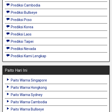
Prediksi Cambodia
Prediksi Bullseye
Prediksi Pcso
Prediksi Korea
Prediksi Laos
Prediksi Taipei
Prediksi Nevada
Prediksi Kami Lengkap
Paito Hari Ini
Paito Warna Singapore
Paito Warna Hongkong
Paito Warna Sydney
Paito Warna Cambodia
Paito Warna Bullseye