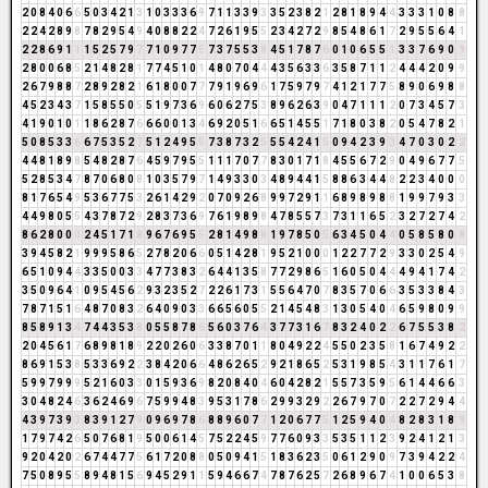
2
0
8
4
0
6
6
5
0
3
4
2
1
3
1
0
3
3
3
6
9
7
1
1
3
3
9
3
3
5
2
3
8
2
1
2
8
1
8
9
4
4
3
3
3
1
0
8
8
2
2
4
2
8
9
8
7
8
2
9
5
4
9
4
0
8
8
2
2
4
7
2
6
1
9
5
5
2
3
4
2
7
2
9
8
5
4
8
6
1
7
2
9
5
5
6
4
1
2
2
8
6
9
1
1
1
5
2
5
7
9
7
7
1
0
9
7
7
5
7
3
7
5
5
3
8
4
5
1
7
8
7
6
0
1
0
6
5
5
1
3
3
7
6
9
0
9
2
8
0
0
6
8
5
2
1
4
8
2
8
1
7
7
4
5
1
0
1
4
8
0
7
0
4
4
4
3
5
6
3
3
6
3
5
8
7
1
1
2
4
4
4
2
0
9
9
2
6
7
9
8
8
7
2
8
9
2
8
2
1
6
1
8
0
0
7
7
7
9
1
9
6
9
6
1
7
5
9
7
9
7
4
1
2
1
7
7
5
8
9
0
6
9
8
8
4
5
2
3
4
3
7
1
5
8
5
5
0
5
5
1
9
7
3
6
9
6
0
6
2
7
5
3
8
9
6
2
6
3
9
0
4
7
1
1
1
2
0
7
3
4
5
7
3
4
1
9
0
1
0
1
1
8
6
2
8
7
6
6
6
0
0
1
3
4
6
9
2
0
5
1
6
6
5
1
4
5
5
1
7
1
8
0
3
8
2
0
5
4
7
8
2
1
5
0
8
5
3
3
6
6
7
5
3
5
2
7
5
1
2
4
9
5
5
7
3
8
7
3
2
5
5
5
4
2
4
1
5
0
9
4
2
3
9
3
4
7
0
3
0
2
2
4
4
8
1
8
9
8
5
4
8
2
8
7
6
4
5
9
7
9
5
5
1
1
1
7
0
7
7
8
3
0
1
7
1
8
4
5
5
6
7
2
9
0
4
9
6
7
7
5
5
2
8
5
3
4
7
8
7
0
6
8
0
8
1
0
3
5
7
9
7
1
4
9
3
3
0
3
4
8
9
4
4
1
5
8
8
6
3
4
4
8
2
2
3
4
0
0
0
8
1
7
6
5
4
9
5
3
6
7
7
5
3
2
6
1
4
2
9
2
0
7
0
9
2
6
8
9
9
7
2
9
1
1
6
8
9
8
9
8
8
1
9
9
7
9
3
3
4
4
9
8
0
5
5
4
3
7
8
7
2
9
2
8
3
7
3
6
9
7
6
1
9
8
9
8
4
7
8
5
5
7
3
7
3
1
1
6
5
2
3
2
7
2
7
4
2
8
6
2
8
0
0
0
2
4
5
1
7
1
8
9
6
7
6
9
5
5
2
8
1
4
9
8
8
1
9
7
8
5
0
5
6
3
4
5
0
4
4
0
5
8
5
8
0
8
3
9
4
5
8
2
1
9
9
9
5
8
6
5
2
7
8
2
0
6
6
0
5
1
4
2
8
1
9
5
2
1
0
0
0
1
2
2
7
7
2
9
3
3
0
2
5
4
9
6
5
1
0
9
4
4
3
3
5
0
0
3
3
4
7
7
3
8
3
2
6
4
4
1
3
5
8
7
7
2
9
8
6
5
1
6
0
5
0
4
4
4
9
4
1
7
4
2
3
5
0
9
6
4
1
0
9
5
4
5
6
2
9
3
2
3
5
2
7
2
2
6
1
7
3
1
5
5
6
4
7
0
7
8
3
5
7
0
6
6
3
5
3
3
8
4
3
7
8
7
1
5
1
6
4
8
7
0
8
3
2
6
4
0
9
0
3
3
6
6
5
6
0
5
5
2
1
4
5
4
8
3
1
3
0
5
4
0
4
6
5
9
8
0
9
9
8
5
8
9
1
3
4
7
4
4
3
5
3
8
0
5
5
8
7
8
6
5
6
0
3
7
6
4
3
7
7
3
1
6
7
8
3
2
4
0
2
2
6
7
5
5
3
8
2
2
0
4
5
6
1
7
6
8
9
8
1
8
9
2
2
0
2
6
0
6
3
3
8
7
0
1
1
8
0
4
9
2
2
4
5
5
0
2
3
5
8
1
6
7
4
9
2
2
8
6
9
1
5
3
8
5
3
3
6
9
2
2
3
8
4
2
0
6
6
4
8
6
2
6
5
2
9
2
1
8
6
5
2
5
3
1
9
8
5
4
3
1
1
7
6
1
7
5
9
9
7
9
9
9
5
2
1
6
0
3
3
0
1
5
9
3
6
9
8
2
0
8
4
0
4
6
0
4
2
8
2
1
5
5
7
3
5
9
5
6
1
4
4
6
6
3
3
0
4
8
2
4
6
3
6
2
4
6
9
6
7
5
9
9
4
8
3
9
5
3
1
7
8
6
2
9
9
3
2
9
2
2
6
7
9
7
0
7
2
2
7
2
9
4
4
4
3
9
7
3
9
3
8
3
9
1
2
7
9
0
9
6
9
7
8
6
8
8
9
6
0
7
7
1
2
0
6
7
7
5
1
2
5
9
4
0
4
8
2
8
3
1
8
9
1
7
9
7
4
2
6
5
0
7
6
8
1
9
5
0
0
6
1
4
5
7
5
2
2
4
5
9
7
7
6
0
9
3
3
5
3
5
1
1
2
3
9
2
4
1
2
1
3
9
2
0
4
2
0
2
6
7
4
4
7
7
5
6
1
7
2
0
8
8
0
5
0
9
4
1
5
1
8
3
6
2
3
5
0
6
1
2
9
0
9
7
3
9
4
2
2
4
7
5
0
8
9
5
5
8
9
4
8
1
5
6
9
4
5
2
9
1
1
5
9
4
6
6
7
4
7
8
7
6
2
5
7
2
6
8
9
6
7
4
1
0
0
6
5
3
8