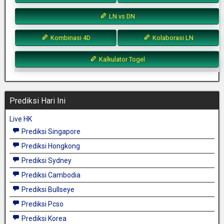
LN vs DN
Kombinasi 4D
Kolaborasi LN
Kalkulator Togel
Prediksi Hari Ini
Live HK
Prediksi Singapore
Prediksi Hongkong
Prediksi Sydney
Prediksi Cambodia
Prediksi Bullseye
Prediksi Pcso
Prediksi Korea