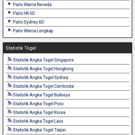
Paito Warna Nevada
Paito HK 6D
Paito Sydney 6D
Paito Warna Lengkap
Statistik Togel
Statistik Angka Togel Singapore
Statistik Angka Togel Hongkong
Statistik Angka Togel Sydney
Statistik Angka Togel Cambodia
Statistik Angka Togel Bullseye
Statistik Angka Togel Pcso
Statistik Angka Togel Korea
Statistik Angka Togel Laos
Statistik Angka Togel Taipei