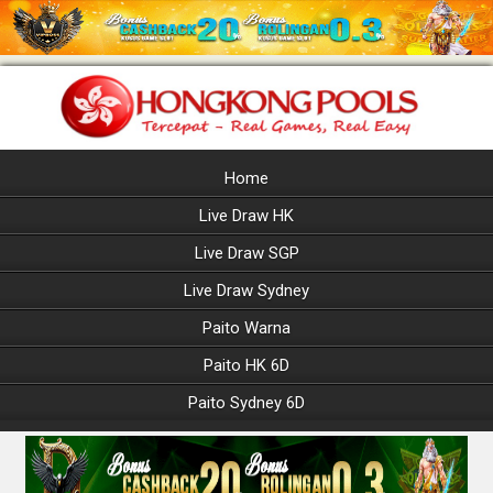
Home
Live Draw HK
Live Draw SGP
Live Draw Sydney
Paito Warna
Paito HK 6D
Paito Sydney 6D