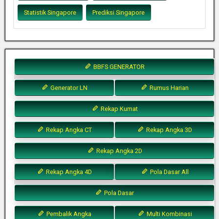
Statistik Singapore
Prediksi Singapore
BBFS GENERATOR
Generator LN
Rumus Harian
Rekap Kumat
Rekap Angka CT
Rekap Angka 3D
Rekap Angka 2D
Rekap Angka 4D
Pola Dasar All
Pola Dasar
Pembalik Angka
Multi Kombinasi