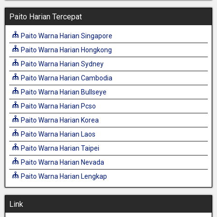
Paito Harian Tercepat
Paito Warna Harian Singapore
Paito Warna Harian Hongkong
Paito Warna Harian Sydney
Paito Warna Harian Cambodia
Paito Warna Harian Bullseye
Paito Warna Harian Pcso
Paito Warna Harian Korea
Paito Warna Harian Laos
Paito Warna Harian Taipei
Paito Warna Harian Nevada
Paito Warna Harian Lengkap
Link