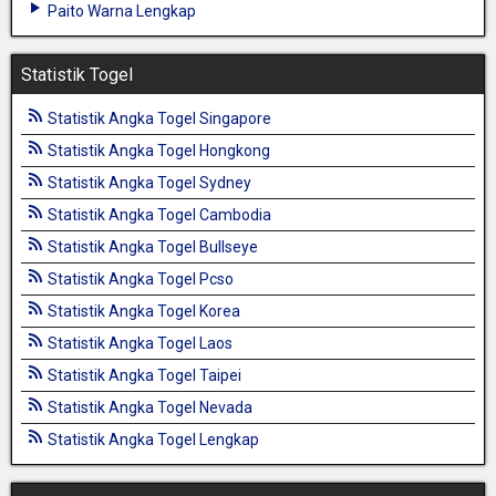
Paito Warna Lengkap
Statistik Togel
Statistik Angka Togel Singapore
Statistik Angka Togel Hongkong
Statistik Angka Togel Sydney
Statistik Angka Togel Cambodia
Statistik Angka Togel Bullseye
Statistik Angka Togel Pcso
Statistik Angka Togel Korea
Statistik Angka Togel Laos
Statistik Angka Togel Taipei
Statistik Angka Togel Nevada
Statistik Angka Togel Lengkap