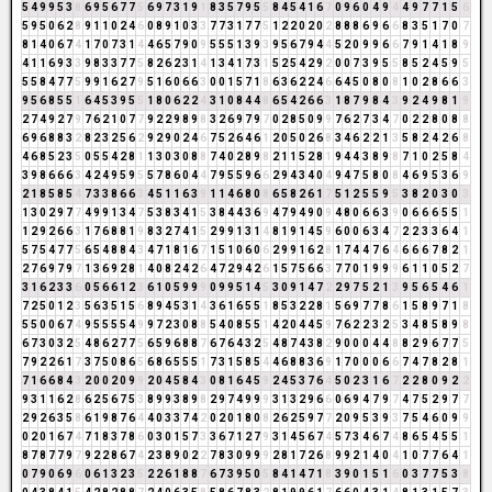
5
4
9
9
5
3
8
6
9
5
6
7
7
5
6
9
7
3
1
9
1
8
3
5
7
9
5
5
8
4
5
4
1
6
7
0
9
6
0
4
9
4
4
9
7
7
1
5
6
5
9
5
0
6
2
8
9
1
1
0
2
4
6
0
8
9
1
0
3
3
7
7
3
1
7
7
5
1
2
2
0
2
0
2
8
8
8
6
9
6
6
8
3
5
1
7
0
7
8
1
4
0
6
7
4
1
7
0
7
3
1
4
4
6
5
7
9
0
9
5
5
5
1
3
9
3
9
5
6
7
9
4
4
5
2
0
9
9
6
6
7
9
1
4
1
8
9
4
1
1
6
9
3
3
9
8
3
3
7
7
5
8
2
6
2
3
1
4
1
3
4
1
7
3
1
5
2
5
4
2
9
2
0
0
7
3
9
5
5
8
5
2
4
5
9
5
5
5
8
4
7
7
5
9
9
1
6
2
7
9
5
1
6
0
6
6
3
0
0
1
5
7
1
8
6
3
6
2
2
4
6
6
4
5
0
8
0
8
1
0
2
8
6
6
3
9
5
6
8
5
5
1
6
4
5
3
9
5
5
1
8
0
6
2
2
4
3
1
0
8
4
4
8
6
5
4
2
6
6
3
1
8
7
9
8
4
3
9
2
4
9
8
1
9
2
7
4
9
2
7
9
7
6
2
1
0
7
7
9
2
2
9
8
9
8
3
2
6
9
7
9
7
0
2
8
5
0
9
9
7
6
2
7
3
4
7
0
2
2
8
0
8
8
6
9
6
8
8
3
2
8
2
3
2
5
6
2
9
2
9
0
2
4
6
7
5
2
6
4
6
1
2
0
5
0
2
6
8
3
4
6
2
2
1
3
5
8
2
4
2
6
8
4
6
8
5
2
3
5
0
5
5
4
2
8
1
1
3
0
3
0
8
8
7
4
0
2
8
9
8
2
1
1
5
2
8
1
9
4
4
3
8
9
8
7
1
0
2
5
8
4
3
9
8
6
6
6
3
4
2
4
9
5
9
5
5
7
8
6
0
4
4
7
9
5
5
9
6
6
2
9
4
3
4
0
4
9
4
7
5
8
0
8
4
6
9
5
3
6
9
2
1
8
5
8
5
4
7
3
3
8
6
6
3
4
5
1
1
6
3
9
1
1
4
6
8
0
8
6
5
8
2
6
1
7
5
1
2
5
5
9
5
3
8
2
0
3
0
3
1
3
0
2
9
7
7
4
9
9
1
3
4
7
5
3
8
3
4
1
5
3
8
4
4
3
6
9
4
7
9
4
9
0
9
4
8
0
6
6
3
9
0
6
6
6
5
5
1
1
2
9
2
6
6
3
1
7
6
8
8
1
9
8
3
2
7
4
1
5
2
9
9
1
3
1
4
8
1
9
1
4
5
9
6
0
0
6
3
4
7
2
2
3
3
6
4
1
5
7
5
4
7
7
5
6
5
4
8
8
4
3
4
7
1
8
1
6
7
1
5
1
0
6
0
6
2
9
9
1
6
2
8
1
7
4
4
7
6
4
6
6
6
7
8
2
1
2
7
6
9
7
9
7
1
3
6
9
2
8
1
4
0
8
2
4
2
6
4
7
2
9
4
2
6
1
5
7
5
6
6
3
7
7
0
1
9
9
9
6
1
1
0
5
2
7
3
1
6
2
3
3
6
0
5
6
6
1
2
3
6
1
0
5
9
9
9
0
9
9
5
1
4
5
3
0
9
1
4
7
2
2
9
7
5
2
1
3
9
5
6
5
4
6
1
7
2
5
0
1
2
3
5
6
3
5
1
5
6
8
9
4
5
3
1
4
3
6
1
6
5
5
1
8
5
3
2
2
8
1
5
6
9
7
7
8
6
1
5
8
9
7
1
8
5
5
0
0
6
7
4
9
5
5
5
5
4
9
9
7
2
3
0
8
8
5
4
0
8
5
5
1
4
2
0
4
4
5
9
7
6
2
2
3
2
5
3
4
8
5
8
9
8
6
7
3
0
3
2
5
4
8
6
2
7
7
5
6
5
9
6
8
8
7
6
7
6
4
3
2
5
4
8
7
4
3
8
2
9
0
0
0
4
4
8
8
2
9
6
7
7
5
7
9
2
2
6
1
7
3
7
5
0
8
6
5
6
8
6
5
5
5
1
7
3
1
5
8
5
4
4
6
8
8
3
6
9
1
7
0
0
0
6
6
7
4
7
8
2
8
1
7
1
6
6
8
4
3
2
0
0
2
0
9
9
2
0
4
5
8
4
3
0
8
1
6
4
5
9
2
4
5
3
7
6
4
5
0
2
3
1
6
7
2
2
8
0
9
2
2
9
3
1
1
6
2
8
6
2
5
6
7
5
3
8
9
9
3
8
9
8
2
9
7
4
9
9
9
3
1
3
2
9
6
6
0
6
9
4
7
9
7
4
7
5
2
9
7
7
2
9
2
6
3
5
8
6
1
9
8
7
6
4
4
0
3
3
7
4
2
0
2
0
1
8
0
8
2
6
2
5
9
7
7
2
0
9
5
3
9
3
7
5
4
6
0
9
9
0
2
0
1
6
7
4
7
1
8
3
7
8
6
0
3
0
1
5
7
3
3
6
7
1
2
7
9
3
1
4
5
6
7
4
5
7
3
4
6
7
4
8
6
5
4
5
5
1
8
7
8
7
7
9
7
9
2
2
8
6
7
4
2
3
8
9
0
2
2
7
8
3
0
9
9
9
2
8
1
7
2
6
8
9
9
2
1
4
0
4
1
0
7
7
6
4
1
0
7
9
0
6
9
6
0
6
1
3
2
3
5
2
2
6
1
8
8
7
6
7
3
9
5
0
5
8
4
1
4
7
1
8
3
9
0
1
5
1
6
0
3
7
7
5
3
8