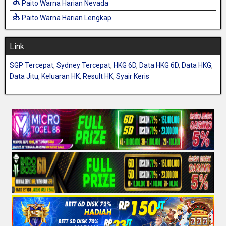
Paito Warna Harian Nevada
Paito Warna Harian Lengkap
Link
SGP Tercepat
,
Sydney Tercepat
,
HKG 6D
,
Data HKG 6D
,
Data HKG
,
Data Jitu
,
Keluaran HK
,
Result HK
,
Syair Keris