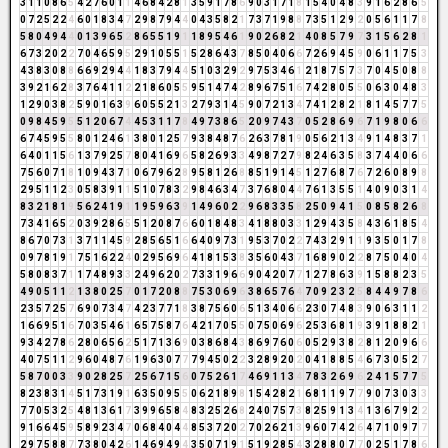
3
1
1
0
8
6
5
4
2
7
6
0
1
1
4
6
8
4
2
8
1
3
5
9
1
7
8
6
9
0
3
1
7
1
8
1
5
4
0
4
8
3
9
1
6
2
8
6
5
0
7
2
5
2
2
4
6
0
1
8
3
4
7
2
9
8
7
9
4
4
0
4
3
5
8
2
1
7
3
7
1
9
8
8
7
3
5
1
2
9
2
0
5
6
1
1
7
8
5
8
0
4
9
4
4
0
1
3
9
6
5
2
8
6
5
5
1
9
1
1
8
9
5
4
6
1
9
0
2
6
8
2
1
4
0
8
5
7
9
7
3
1
5
6
2
8
1
6
7
3
2
0
2
2
7
0
4
6
5
9
5
2
9
1
0
5
5
1
5
2
8
6
4
3
7
8
5
0
4
0
6
6
7
2
6
9
4
5
9
0
6
1
1
7
5
3
4
3
8
3
0
8
8
6
6
9
2
9
4
4
1
8
3
7
9
4
4
5
1
0
3
2
9
2
9
7
5
3
4
6
1
2
1
8
7
5
7
3
7
0
4
5
0
8
8
3
9
2
1
6
2
8
3
7
6
4
1
1
2
2
1
8
6
0
5
5
9
5
1
4
7
4
2
8
9
6
7
5
1
6
7
4
2
8
0
5
5
0
6
3
0
4
8
3
1
2
9
0
3
8
2
5
9
0
1
6
3
9
6
0
5
5
2
1
3
2
7
9
3
1
4
5
9
0
7
2
1
3
4
7
4
1
2
8
2
1
8
1
4
5
7
7
5
0
9
8
4
5
9
5
5
1
2
0
6
7
4
4
5
3
1
1
7
8
4
9
7
3
8
6
5
2
0
9
7
4
3
7
0
5
2
8
6
9
6
7
1
9
8
0
6
6
6
7
4
5
9
5
5
8
0
1
2
4
6
1
3
8
0
1
2
5
7
9
3
8
4
8
7
6
2
6
3
7
8
1
9
0
5
6
2
1
3
4
9
1
4
8
3
7
1
6
4
0
1
1
5
6
1
3
7
9
2
5
7
8
0
4
1
6
9
6
5
8
2
6
9
3
3
4
9
8
7
2
7
9
8
2
4
6
3
5
8
3
7
4
4
0
6
6
7
5
6
0
7
1
8
1
0
9
4
3
7
1
0
6
7
9
6
2
8
9
5
8
1
2
6
8
8
5
1
9
1
4
5
1
2
7
6
8
7
6
7
2
6
0
8
9
8
2
9
5
1
1
2
3
0
5
8
3
9
1
1
5
1
0
7
8
3
2
9
8
4
6
3
4
7
3
7
6
8
0
4
4
7
6
1
3
5
5
1
4
0
9
0
3
1
4
8
3
2
1
8
1
9
5
6
2
4
1
9
1
1
9
5
9
6
3
9
1
4
9
6
0
2
2
9
6
8
3
3
5
8
2
5
0
9
4
1
5
0
8
5
8
2
6
8
7
3
4
1
6
5
2
0
3
9
2
8
6
5
5
1
2
0
8
7
6
6
0
1
8
4
8
3
4
1
8
8
0
3
3
1
2
9
4
3
5
8
4
3
6
1
8
5
4
8
6
7
0
7
3
1
3
7
1
1
4
5
9
2
8
5
6
5
1
6
6
4
0
9
7
3
1
9
5
3
7
0
2
2
7
4
3
2
9
1
1
9
3
5
0
1
7
8
0
9
7
8
1
9
1
7
5
1
6
2
2
4
0
2
9
5
6
9
6
4
1
8
1
5
3
8
3
5
6
0
4
3
7
1
6
8
9
0
2
2
8
7
5
0
4
0
4
5
8
0
8
3
7
1
1
7
4
8
9
3
3
2
4
9
6
2
0
2
7
3
3
1
9
6
6
9
0
4
2
0
7
7
1
2
7
8
6
3
9
1
5
8
8
2
3
5
4
9
0
5
1
1
2
1
3
8
0
2
5
7
0
1
7
2
0
8
8
7
5
3
0
6
9
6
3
8
6
5
7
6
4
7
0
9
2
3
2
5
8
4
4
9
7
8
6
2
3
5
7
2
5
7
6
9
0
7
3
4
7
4
2
3
7
7
1
8
3
8
7
5
6
0
6
5
1
3
4
0
6
6
2
3
0
7
4
8
3
9
0
6
3
1
1
2
1
6
6
9
5
1
6
7
0
3
5
4
6
1
6
5
7
5
8
7
6
4
2
1
7
0
5
5
0
7
5
0
6
9
6
2
5
3
6
8
1
9
3
9
1
8
8
2
1
9
3
4
2
7
8
6
2
8
0
6
5
6
2
5
1
7
1
3
6
9
0
3
8
6
8
4
3
8
6
9
7
6
0
6
0
5
2
9
3
8
2
8
1
2
0
9
6
6
4
0
7
5
1
1
2
9
6
0
4
8
7
6
1
9
6
3
0
7
7
7
9
4
5
0
2
2
3
2
8
9
2
0
2
0
4
1
8
8
5
4
6
7
3
0
5
2
7
5
8
7
0
0
3
3
9
0
2
8
2
5
7
2
5
6
7
1
5
6
0
7
5
2
6
1
7
4
6
9
1
1
3
4
7
8
3
2
6
9
6
2
4
1
5
7
7
5
8
2
3
8
3
1
4
5
1
7
3
1
9
1
6
3
5
0
9
5
5
0
6
2
1
8
9
8
1
5
4
2
8
2
1
6
8
1
1
9
7
7
9
0
7
3
0
3
3
7
7
0
5
3
2
5
4
8
1
3
6
1
7
3
9
9
6
5
8
4
8
3
2
5
2
6
8
2
4
0
7
5
7
3
8
2
5
9
1
3
4
1
3
6
7
9
2
2
9
1
6
6
4
5
9
5
8
9
2
3
4
7
0
6
8
4
0
4
4
8
5
3
7
2
0
2
7
0
2
6
2
1
3
9
6
0
7
4
2
6
4
7
1
0
9
7
7
2
9
7
5
8
8
7
7
3
8
0
4
2
6
1
4
6
9
4
9
4
3
5
0
7
1
9
1
5
1
9
2
8
5
4
3
2
8
8
0
7
7
0
2
5
1
7
8
6