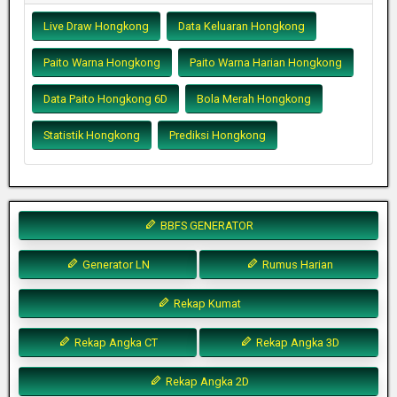
Live Draw Hongkong
Data Keluaran Hongkong
Paito Warna Hongkong
Paito Warna Harian Hongkong
Data Paito Hongkong 6D
Bola Merah Hongkong
Statistik Hongkong
Prediksi Hongkong
BBFS GENERATOR
Generator LN
Rumus Harian
Rekap Kumat
Rekap Angka CT
Rekap Angka 3D
Rekap Angka 2D