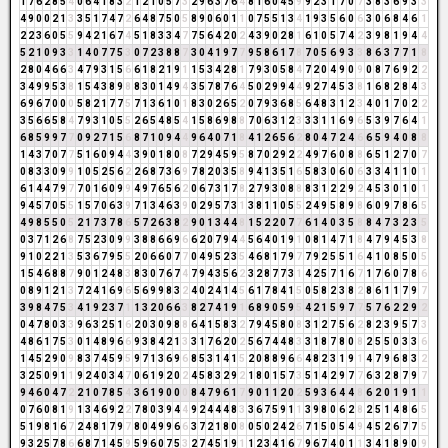
1
7
6
2
8
5
4
0
6
4
1
8
3
2
1
2
1
0
5
7
3
2
9
6
3
7
6
4
8
1
6
0
4
5
9
9
2
3
1
7
0
7
3
8
3
6
9
3
3
4
9
0
0
2
1
3
3
5
1
7
4
7
2
6
4
8
7
5
0
5
8
9
0
6
0
1
1
0
7
5
5
1
3
4
1
9
3
5
6
0
6
3
0
6
8
4
6
1
2
2
3
6
0
5
5
9
4
2
1
6
7
4
5
1
8
3
3
4
7
7
5
6
4
2
0
2
4
3
9
0
2
8
1
6
1
0
5
7
4
2
3
9
8
1
9
4
4
5
2
1
0
9
3
3
1
4
0
7
7
5
3
0
7
2
3
8
8
7
3
0
4
1
9
7
7
9
5
8
6
1
7
8
7
0
5
6
9
3
3
8
6
3
7
7
1
8
2
8
0
4
6
6
3
4
7
9
3
1
5
6
6
1
8
2
1
9
1
1
5
3
4
2
8
1
7
9
3
0
5
8
4
7
2
0
4
9
0
9
0
8
7
6
9
2
2
3
4
9
9
5
3
8
1
5
4
3
8
9
8
8
3
0
1
4
9
4
3
5
7
8
7
6
4
5
0
2
9
9
4
4
9
2
7
4
5
3
8
1
6
8
2
8
4
3
6
9
6
7
0
0
0
5
8
2
1
7
7
5
7
1
3
6
1
0
1
8
3
0
2
6
5
2
0
7
9
3
6
8
5
6
4
8
3
1
2
3
4
0
1
7
0
2
2
3
5
6
6
5
8
4
7
9
3
1
0
5
5
2
6
5
4
8
5
4
1
5
8
6
9
8
8
7
0
6
3
1
2
3
3
3
1
1
6
9
6
5
3
9
7
6
4
1
6
8
5
9
9
7
7
0
9
2
7
1
5
6
8
7
1
0
9
4
4
9
6
4
0
7
1
8
4
1
2
6
5
6
2
8
0
4
7
2
4
6
6
5
9
4
0
8
8
1
4
3
7
0
7
7
5
1
6
0
9
4
4
3
9
0
1
8
0
8
7
2
9
4
5
9
5
8
7
0
2
9
2
2
4
9
7
6
0
8
8
6
5
1
2
7
0
7
0
8
3
3
0
9
9
1
0
5
2
5
6
2
2
6
8
7
3
6
9
7
8
2
0
3
5
8
9
4
1
3
5
1
6
5
8
3
0
6
0
6
3
3
4
1
1
0
1
6
1
4
4
7
9
7
7
0
1
6
0
9
9
4
9
7
6
5
6
2
0
6
7
3
1
7
8
2
7
9
3
0
8
8
8
3
1
2
2
9
2
4
5
3
0
1
0
1
9
4
5
7
0
5
5
1
5
7
0
6
3
9
7
1
3
4
6
3
9
0
2
9
5
7
3
1
3
8
1
1
0
5
5
2
4
9
5
8
9
8
6
0
9
7
8
6
5
4
9
8
5
5
0
5
2
1
7
3
7
8
6
5
7
2
6
3
8
2
9
0
1
3
4
4
8
1
5
2
2
0
7
7
6
1
4
0
3
5
8
8
4
7
3
2
3
5
0
3
7
1
2
6
8
7
5
2
3
0
9
9
3
8
8
6
6
9
6
6
2
0
7
9
4
4
5
6
4
0
1
9
1
0
8
1
4
7
1
8
4
7
9
4
5
3
8
9
1
0
2
2
1
3
5
3
6
7
9
5
5
2
0
6
6
0
7
7
0
4
9
5
2
3
5
4
6
8
1
7
9
7
7
9
2
5
5
1
6
4
1
0
8
5
0
5
1
5
4
6
8
8
7
9
0
1
2
4
8
3
8
3
0
7
6
7
4
7
9
4
3
5
6
2
3
2
8
7
7
3
1
4
2
5
7
1
6
7
1
7
6
0
7
8
6
0
8
9
1
2
1
3
7
2
4
1
6
9
6
5
6
9
9
8
3
2
4
0
2
4
1
4
5
6
1
7
8
4
1
5
0
5
8
2
3
8
2
8
6
1
1
7
9
7
3
9
8
4
7
5
3
4
1
9
2
3
7
1
1
3
2
0
6
6
3
8
2
7
4
1
9
1
6
8
9
0
5
9
5
4
2
1
5
9
7
7
5
7
6
2
2
9
2
0
4
7
8
0
3
3
9
6
3
2
5
1
6
2
0
3
0
9
8
8
6
4
1
5
8
3
2
7
9
4
5
8
0
8
3
1
2
7
5
6
2
8
2
3
9
5
7
3
4
8
6
1
7
5
3
0
1
4
8
9
6
6
9
3
8
4
2
1
3
3
1
7
6
2
0
2
5
6
7
4
4
8
3
3
1
8
7
8
0
8
2
5
5
0
3
3
6
1
4
5
2
9
0
9
8
3
7
4
5
9
5
9
7
1
3
6
9
6
8
5
3
1
4
1
5
2
0
8
8
9
6
6
4
8
2
3
1
9
1
4
7
9
6
8
3
2
3
2
5
0
9
1
1
9
2
4
0
3
4
7
0
6
1
9
2
0
2
4
5
8
3
2
9
2
1
8
0
1
5
7
3
5
1
4
2
9
7
7
6
3
2
8
7
9
7
9
4
6
0
4
7
2
2
1
0
7
8
5
4
3
6
1
9
0
0
0
8
4
7
9
6
1
7
9
0
1
1
2
0
2
5
9
3
6
4
4
8
6
2
0
1
9
1
1
0
7
6
0
8
1
9
1
3
4
6
9
2
2
7
8
0
3
9
4
4
9
2
4
4
4
8
3
3
6
7
5
9
1
1
3
9
8
0
6
2
8
2
5
1
4
8
6
5
5
1
9
8
1
6
7
2
4
8
1
7
9
7
8
0
4
9
9
6
6
3
7
2
1
8
0
8
0
5
0
2
4
2
6
7
1
5
0
5
4
9
4
5
2
6
7
7
5
9
3
2
5
7
8
6
6
8
7
1
4
5
9
5
9
6
0
7
5
3
2
7
4
5
1
9
1
1
2
3
4
1
6
7
9
6
7
4
0
1
1
3
4
1
8
9
0
9