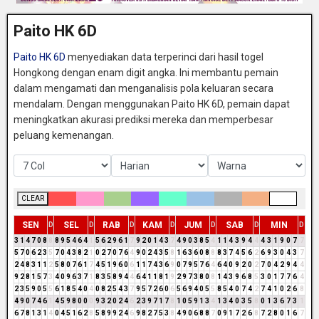
Paito HK 6D
Paito HK 6D
menyediakan data terperinci dari hasil togel
Hongkong dengan enam digit angka. Ini membantu pemain
dalam mengamati dan menganalisis pola keluaran secara
mendalam. Dengan menggunakan Paito HK 6D, pemain dapat
meningkatkan akurasi prediksi mereka dan memperbesar
peluang kemenangan.
CLEAR
SEN
SEL
RAB
KAM
JUM
SAB
MIN
D
D
D
D
D
D
D
3
1
4
7
0
8
8
8
9
5
4
6
4
1
5
6
2
9
6
1
7
9
2
0
1
4
3
7
4
9
0
3
8
5
4
1
1
4
3
9
4
4
4
3
1
9
0
7
7
5
7
0
6
2
3
5
7
0
4
3
8
2
1
0
2
7
0
7
6
4
9
0
2
4
3
5
8
1
6
3
6
0
8
8
8
3
7
4
5
6
2
6
9
3
0
4
3
7
2
4
8
3
1
1
2
5
8
0
7
6
1
7
4
5
1
9
6
0
6
1
1
7
4
3
6
9
0
7
9
5
7
6
4
6
4
0
9
2
0
2
7
0
4
2
9
4
4
9
2
8
1
5
7
3
4
0
9
6
3
7
1
8
3
5
8
9
4
4
6
4
1
1
8
1
9
2
9
7
3
8
0
8
1
4
3
9
6
8
5
3
0
1
7
7
6
4
2
3
5
9
0
5
5
6
1
8
5
4
0
4
0
8
2
5
4
3
7
9
5
7
2
6
0
6
5
6
9
4
0
5
5
8
5
4
0
7
4
2
7
4
1
0
2
6
8
4
9
0
7
4
6
1
4
5
9
8
0
0
0
9
3
2
0
2
4
6
2
3
9
7
1
7
8
1
0
5
9
1
3
4
1
3
4
0
3
5
8
0
1
3
6
7
3
1
6
7
8
1
3
1
4
0
4
5
1
6
2
8
5
8
9
9
2
4
6
9
8
2
7
5
3
8
4
9
0
6
8
8
7
0
9
1
7
2
6
8
7
2
8
0
1
6
7