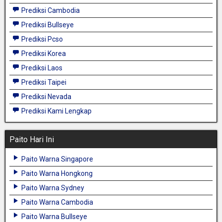
Prediksi Cambodia
Prediksi Bullseye
Prediksi Pcso
Prediksi Korea
Prediksi Laos
Prediksi Taipei
Prediksi Nevada
Prediksi Kami Lengkap
Paito Hari Ini
Paito Warna Singapore
Paito Warna Hongkong
Paito Warna Sydney
Paito Warna Cambodia
Paito Warna Bullseye