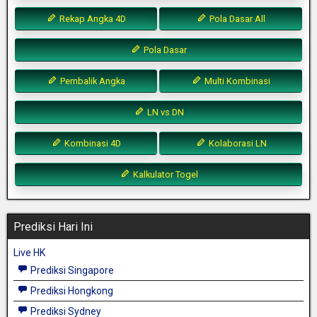
Rekap Angka 4D
Pola Dasar All
Pola Dasar
Pembalik Angka
Multi Kombinasi
LN vs DN
Kombinasi 4D
Kolaborasi LN
Kalkulator Togel
Prediksi Hari Ini
Live HK
Prediksi Singapore
Prediksi Hongkong
Prediksi Sydney