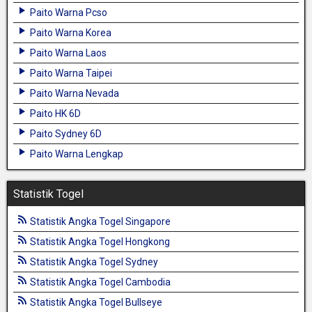
Paito Warna Pcso
Paito Warna Korea
Paito Warna Laos
Paito Warna Taipei
Paito Warna Nevada
Paito HK 6D
Paito Sydney 6D
Paito Warna Lengkap
Statistik Togel
Statistik Angka Togel Singapore
Statistik Angka Togel Hongkong
Statistik Angka Togel Sydney
Statistik Angka Togel Cambodia
Statistik Angka Togel Bullseye