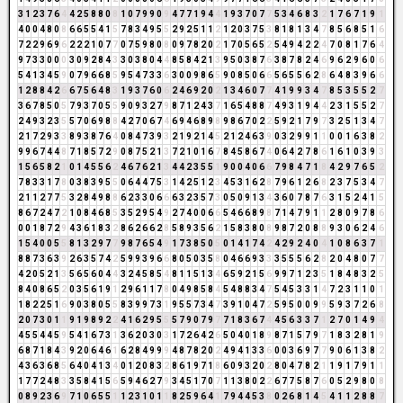
3
1
2
3
7
6
4
4
2
5
8
8
0
8
1
0
7
9
9
0
9
4
7
7
1
9
4
4
1
9
3
7
0
7
7
5
3
4
6
8
3
2
1
7
6
7
1
9
1
4
0
0
4
8
0
8
6
6
5
5
4
1
5
7
8
3
4
9
5
5
2
9
2
5
1
1
2
1
2
0
3
7
5
3
8
1
8
1
3
4
7
8
5
6
8
5
1
6
7
2
2
9
6
9
6
2
2
2
1
0
7
7
0
7
5
9
8
0
8
0
9
7
8
2
0
2
1
7
0
5
6
5
2
5
4
9
4
2
2
4
7
0
8
1
7
6
4
9
7
3
3
0
0
0
3
0
9
2
8
4
3
3
0
3
8
0
4
4
8
5
8
4
2
1
3
9
5
0
3
8
7
6
3
8
7
8
2
4
6
9
6
2
9
6
0
6
5
4
1
3
4
5
9
0
7
9
6
6
8
5
9
5
4
7
3
3
6
3
0
0
9
8
6
5
9
0
8
5
0
6
6
5
6
5
5
6
2
8
6
4
8
3
9
6
6
1
2
8
8
4
2
6
6
7
5
6
4
8
3
1
9
3
7
6
0
6
2
4
6
9
2
0
2
1
3
4
6
0
7
7
4
1
9
9
3
4
7
8
5
3
5
5
2
7
3
6
7
8
5
0
5
7
9
3
7
0
5
5
9
0
9
3
2
7
9
8
7
1
2
4
3
7
1
6
5
4
8
8
7
4
9
3
1
9
4
4
2
3
1
5
5
2
7
2
4
9
3
2
3
5
5
7
0
6
9
8
8
4
2
7
0
6
7
4
6
9
4
6
8
9
8
9
8
6
7
0
2
2
5
9
2
1
7
9
7
3
2
5
1
3
4
7
2
1
7
2
9
3
3
8
9
3
8
7
6
4
0
8
4
7
3
9
3
2
1
9
2
1
4
5
2
1
2
4
6
3
9
0
3
2
9
9
1
1
0
0
1
6
3
8
2
9
9
6
7
4
4
8
7
1
8
5
7
2
9
0
8
7
5
2
1
3
7
2
1
0
1
6
7
8
4
5
8
6
7
4
0
6
4
2
7
8
6
1
6
1
0
3
9
3
1
5
6
5
8
2
1
0
1
4
5
5
6
2
4
6
7
6
2
1
3
4
4
2
3
5
5
1
9
0
0
4
0
6
6
7
9
8
4
7
1
8
4
2
9
7
6
5
2
7
8
3
3
1
7
8
0
3
8
3
9
5
5
0
6
4
4
7
5
3
1
4
2
5
1
2
3
4
5
3
1
6
2
8
7
9
6
1
2
6
8
2
3
7
5
3
4
7
2
1
1
2
7
7
5
3
2
8
4
9
8
8
6
2
3
3
0
6
6
6
3
2
3
5
7
3
0
5
0
9
1
3
4
3
6
0
7
8
7
6
3
1
5
2
4
1
5
8
6
7
2
4
7
2
1
0
8
4
6
8
5
3
5
2
9
5
4
9
2
7
4
0
0
6
6
5
4
6
6
8
9
8
7
1
4
7
9
1
1
2
8
0
9
7
8
6
0
0
1
8
7
2
9
4
3
6
1
8
3
2
8
6
2
6
6
2
8
5
8
9
3
5
6
2
1
5
8
3
8
0
8
9
8
7
2
0
8
8
9
3
0
6
2
4
6
1
5
4
0
0
5
5
8
1
3
2
9
7
7
9
8
7
6
5
4
9
1
7
3
8
5
0
5
0
1
4
1
7
4
2
4
2
9
2
4
0
4
1
0
8
6
3
7
1
8
8
7
3
6
3
9
2
6
3
5
7
4
2
5
9
9
3
9
6
6
8
0
5
0
3
5
8
0
4
6
6
9
3
3
3
5
5
5
6
2
8
2
0
4
8
0
7
7
4
2
0
5
2
1
3
5
6
5
6
0
4
4
3
2
4
5
8
5
4
8
1
1
5
1
3
4
6
5
9
2
1
5
6
9
9
7
1
2
3
5
1
8
4
8
3
2
5
8
4
0
8
6
5
2
0
3
5
6
1
9
1
2
9
6
1
1
7
8
0
4
9
8
5
8
4
5
4
8
8
3
4
7
5
4
5
3
3
1
4
7
2
3
1
1
0
1
1
8
2
2
5
1
6
9
0
3
8
0
5
5
8
3
9
9
7
3
1
9
5
5
7
3
4
7
3
9
1
0
4
7
2
5
9
5
0
0
9
9
5
9
3
7
2
6
8
2
0
7
3
0
1
1
9
1
9
8
9
2
2
4
1
6
2
9
5
5
5
7
9
0
7
9
7
7
1
8
3
6
7
4
4
5
6
3
3
7
1
2
7
0
1
4
9
4
4
5
5
4
4
5
9
5
4
1
6
7
3
1
3
6
2
0
3
0
3
1
7
2
6
4
2
6
5
0
4
0
1
8
9
8
7
1
5
7
9
7
1
8
3
2
8
1
9
6
8
7
1
8
4
3
9
2
0
6
4
6
1
6
2
8
4
9
9
9
4
8
7
8
2
0
2
4
9
4
1
3
3
6
0
0
3
6
9
7
7
9
0
6
1
3
8
2
4
3
6
3
6
8
5
6
4
0
4
1
3
4
0
1
2
0
8
3
2
8
6
1
9
7
1
8
6
0
9
3
2
0
2
8
0
4
7
8
2
1
1
9
1
7
9
1
1
1
7
7
2
4
8
3
3
5
8
4
1
5
6
5
9
4
6
2
7
9
3
4
5
1
7
0
7
1
1
3
8
0
2
2
6
7
7
5
8
7
6
0
5
2
9
8
0
8
0
8
9
2
3
6
9
7
1
0
6
5
5
1
1
2
3
1
0
1
1
8
2
5
9
6
4
1
7
9
4
4
5
3
8
0
2
6
8
1
4
5
4
1
1
2
8
8
7