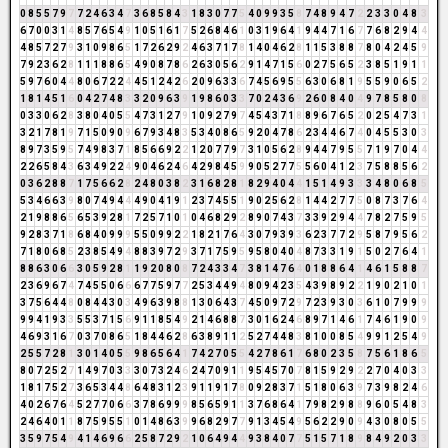
0
8
5
5
7
9
7
7
2
4
6
3
4
7
3
6
8
5
8
4
3
1
8
3
0
7
7
5
4
0
9
9
3
5
8
7
4
8
9
4
7
2
2
3
3
0
4
8
3
6
7
0
0
3
1
4
8
5
7
6
5
4
9
1
0
5
1
6
1
7
5
2
6
8
4
6
1
0
3
1
9
6
4
1
9
4
4
7
1
6
7
7
6
8
2
9
4
4
4
8
5
7
2
7
9
3
1
0
9
8
6
5
1
7
2
6
2
9
2
4
6
3
7
1
7
8
1
4
0
4
6
2
8
1
1
5
3
8
8
7
8
0
4
2
4
5
9
7
9
2
3
6
2
8
1
1
1
8
8
6
5
4
9
0
8
7
8
6
2
6
3
0
5
6
2
9
1
4
7
1
5
6
0
2
7
5
6
5
2
3
8
5
1
9
1
1
5
9
7
6
0
4
4
8
0
6
7
2
2
4
4
5
1
2
4
2
6
2
0
9
6
3
3
6
7
4
5
6
9
5
5
6
3
0
6
8
1
9
5
5
9
0
6
5
2
1
8
1
4
5
1
6
0
4
2
7
4
8
3
3
2
0
9
6
3
9
1
9
8
6
0
3
3
7
0
2
4
3
6
9
2
6
0
8
4
0
4
9
7
8
5
8
0
8
0
3
3
0
6
2
8
3
8
0
4
0
5
5
4
7
3
1
2
7
9
1
0
9
2
7
9
7
4
5
4
3
7
1
8
8
9
6
7
6
5
2
0
2
5
4
7
3
1
3
2
1
7
8
1
9
7
1
5
0
9
0
9
6
7
9
3
4
8
3
5
3
4
0
8
6
5
9
2
0
4
7
8
6
2
3
4
4
6
7
4
0
4
5
5
3
0
3
8
9
7
3
5
9
5
7
4
9
8
3
7
1
8
5
6
6
9
2
2
1
2
0
7
7
9
7
3
1
0
5
6
2
8
9
4
4
7
9
5
5
7
1
9
7
0
4
4
2
2
6
5
8
4
3
6
3
4
9
2
2
4
9
0
4
6
2
4
6
4
2
9
8
4
5
9
9
0
5
2
7
7
5
5
6
0
4
1
2
3
7
5
8
8
5
6
2
0
3
6
2
8
8
7
1
7
5
6
6
2
8
2
4
8
0
3
8
2
3
1
6
8
2
8
1
8
2
9
4
0
4
4
1
5
1
4
9
3
3
3
4
8
0
6
8
5
5
3
4
6
6
3
9
8
0
7
4
9
4
4
4
9
0
4
1
9
1
2
3
7
4
5
5
1
9
0
2
5
6
2
8
1
4
4
2
7
7
5
0
8
7
3
7
6
4
2
1
9
8
8
6
5
6
5
3
9
2
8
1
7
2
5
7
1
0
1
0
4
6
8
2
9
2
8
9
0
7
4
3
7
3
3
9
2
9
4
4
7
8
2
7
5
9
5
9
2
8
3
7
1
8
6
8
4
0
9
9
9
5
5
0
9
9
2
2
1
8
2
1
7
6
4
3
0
7
9
3
9
3
6
2
3
7
7
2
9
5
8
7
9
5
6
2
7
1
8
0
6
8
5
2
3
8
5
4
9
4
8
8
3
9
7
2
9
3
7
1
7
5
9
5
9
5
8
0
4
0
4
8
7
3
3
1
9
1
5
0
2
7
6
4
1
8
8
6
3
0
6
6
3
0
5
9
2
8
1
1
9
2
0
8
0
8
7
2
4
3
3
4
7
3
8
1
4
7
6
4
0
1
8
8
6
4
1
4
6
1
5
8
8
7
2
3
6
9
6
7
4
7
4
5
5
0
6
6
6
7
7
5
9
7
7
2
5
3
4
4
9
4
8
0
9
4
2
3
5
4
3
9
8
9
2
2
1
9
0
2
1
0
1
3
7
5
6
4
4
8
0
8
4
4
3
0
3
4
9
6
3
9
8
8
1
3
0
6
4
3
7
4
5
0
9
7
2
9
7
2
3
9
3
0
3
6
1
0
7
9
9
9
9
9
4
1
9
3
3
5
5
3
7
1
5
6
9
1
1
8
5
4
9
2
1
4
6
8
8
7
3
0
1
6
2
4
6
8
9
7
1
4
6
1
7
4
6
1
9
0
9
4
6
9
3
1
6
7
0
3
7
0
8
6
5
1
8
4
4
6
2
8
6
3
8
9
1
1
2
5
2
7
4
4
8
3
8
1
0
0
8
5
4
9
9
1
2
5
4
9
2
5
5
7
2
8
1
3
0
1
4
0
5
5
9
8
6
5
6
4
1
7
4
2
7
0
5
5
4
2
7
8
6
1
7
6
8
0
2
3
5
8
7
5
6
1
8
6
5
8
0
7
2
5
2
7
1
4
9
7
0
3
3
3
0
7
3
2
4
6
2
4
7
0
9
1
1
9
5
4
5
7
0
7
8
1
5
9
2
9
2
2
7
0
4
0
3
3
1
8
1
7
5
2
7
3
6
5
3
4
4
8
6
4
8
3
1
2
3
9
1
1
9
1
7
8
0
9
2
8
3
7
1
5
1
8
0
6
3
9
7
3
9
8
2
4
6
4
0
2
6
7
6
4
5
2
7
7
0
6
6
3
7
8
6
9
9
9
8
5
6
5
9
1
1
3
7
6
8
6
4
1
7
9
8
2
9
8
8
9
6
0
5
4
8
3
2
4
6
4
0
1
1
8
7
5
9
5
5
1
0
1
4
8
6
3
9
9
6
8
2
9
7
7
9
1
3
4
5
4
9
5
6
2
2
9
0
9
4
3
0
8
0
5
5
3
5
9
7
5
4
9
4
1
4
6
9
6
6
2
5
8
7
2
9
2
1
0
6
4
9
4
4
9
3
8
4
0
7
7
5
1
5
7
1
8
9
8
4
9
2
0
3
3