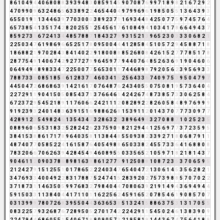
8
6
1
0
4
9
4
4
0
6
8
0
8
8
3
9
3
9
4
8
3
0
8
5
9
1
4
5
9
0
7
0
8
7
6
9
9
7
1
8
9
8
2
1
6
7
2
9
2
4
7
0
9
9
0
9
6
3
2
4
8
6
5
6
3
3
8
9
2
2
4
6
5
4
4
0
4
9
7
9
9
6
9
6
1
9
8
5
0
5
5
1
3
6
4
3
9
3
6
5
5
0
1
9
1
1
3
4
4
6
3
9
7
7
0
3
0
0
0
3
8
9
2
3
7
1
1
6
9
3
4
4
8
4
2
5
0
7
7
5
9
7
4
5
7
6
4
6
5
7
3
8
5
4
1
3
5
1
7
4
2
8
2
0
2
5
5
1
2
5
4
5
6
1
7
6
1
0
8
4
9
4
1
0
3
4
1
7
8
6
6
4
9
4
3
7
8
5
9
2
7
3
1
6
7
2
4
1
3
4
4
8
5
7
8
8
7
1
8
4
3
2
7
9
9
3
1
5
2
1
3
9
6
5
2
3
0
3
3
3
0
6
8
2
1
2
2
5
0
3
4
7
6
1
9
8
6
9
6
6
5
2
5
1
7
8
0
9
5
0
0
4
4
4
1
2
8
5
8
4
5
1
0
5
7
2
9
4
5
8
8
7
1
8
1
8
6
8
8
2
1
9
7
0
2
8
4
3
8
4
1
4
0
2
2
9
1
8
0
0
8
8
8
5
2
6
8
0
8
4
2
6
1
5
2
7
7
7
8
5
1
7
8
2
8
7
7
5
4
9
1
4
0
6
7
4
2
9
2
7
7
2
7
9
9
6
4
5
9
7
7
9
4
4
0
7
6
4
8
5
2
6
3
6
9
1
9
0
4
6
0
6
0
6
4
9
4
9
4
8
9
8
3
3
4
7
2
2
5
0
0
7
7
5
6
5
3
0
1
1
7
4
4
6
8
9
8
7
9
2
0
5
6
2
3
9
5
6
9
3
3
7
8
8
7
3
3
6
0
8
5
1
8
5
4
6
1
2
8
3
7
1
4
6
0
3
4
1
5
2
5
6
4
3
3
6
7
4
0
9
7
5
3
9
5
0
4
7
9
7
4
4
5
0
4
7
2
6
8
6
8
6
3
9
1
4
2
1
6
1
7
0
7
6
4
8
7
6
2
4
3
4
0
5
5
0
7
5
0
8
1
9
5
7
3
6
4
0
4
2
2
7
2
9
1
1
9
0
4
1
5
0
5
0
8
5
4
3
7
1
3
7
6
6
4
6
1
4
2
4
2
6
7
4
8
7
3
8
5
7
3
3
0
6
2
5
8
4
6
7
2
3
7
2
9
5
4
5
2
1
8
9
1
1
7
6
0
6
6
2
4
2
1
1
1
2
0
8
2
8
9
2
2
8
2
6
0
5
8
4
8
9
7
6
9
9
9
9
1
9
2
3
9
3
2
4
0
1
4
8
3
6
3
9
1
5
1
6
9
8
8
6
2
6
8
1
5
3
9
1
1
2
0
1
4
3
7
0
7
7
7
3
0
9
7
7
4
2
8
9
1
2
3
5
4
9
8
2
4
6
1
3
5
4
3
4
7
3
2
8
6
3
2
5
3
8
9
6
4
9
4
3
2
7
0
8
8
7
1
0
2
5
2
3
5
0
8
8
9
6
0
6
5
5
3
1
8
3
2
5
2
8
2
4
2
6
2
3
7
5
9
0
9
8
2
1
2
9
4
4
1
2
5
6
9
7
7
3
7
2
3
5
9
5
3
8
4
1
5
3
8
8
6
1
7
1
7
8
9
6
4
0
3
5
8
1
1
3
8
4
4
8
5
5
0
9
3
8
2
3
3
9
2
7
1
8
0
6
8
7
9
1
1
4
8
7
4
0
7
7
0
5
8
5
2
2
4
1
6
1
5
8
7
6
4
0
5
4
9
8
8
6
5
0
3
3
8
2
4
5
5
7
3
3
6
4
1
6
8
8
0
8
7
8
3
2
0
6
6
7
0
6
2
6
3
9
4
2
8
4
5
4
9
4
6
0
8
9
5
5
0
3
3
5
6
5
2
1
0
5
9
7
1
8
2
1
8
1
4
3
7
9
0
4
6
1
1
2
0
9
0
3
7
8
6
8
9
8
1
6
3
9
8
6
1
2
7
7
5
9
1
2
5
0
8
8
1
0
8
7
2
3
5
3
7
0
6
5
9
5
2
1
2
4
2
7
9
1
5
1
2
5
5
1
0
1
7
8
6
5
2
2
2
4
0
3
4
7
6
5
4
0
4
7
2
1
3
0
6
1
4
5
3
5
6
2
8
2
1
3
4
7
6
9
3
3
4
0
0
4
9
2
2
8
3
1
7
8
8
7
5
2
4
7
4
1
5
2
8
3
9
2
0
2
7
5
7
3
9
8
8
5
7
0
7
0
2
2
3
7
1
8
7
3
1
1
4
6
3
5
0
5
9
9
7
6
8
3
2
7
9
8
4
0
4
4
7
0
8
0
6
3
9
2
1
9
1
4
9
4
3
6
9
4
9
4
4
5
9
1
5
0
3
3
1
1
3
8
4
0
4
4
1
7
1
1
0
1
1
6
2
2
5
6
2
4
5
9
1
6
5
2
0
7
8
5
4
6
1
9
0
8
5
7
0
7
0
3
1
3
9
9
9
7
8
0
7
2
6
8
3
9
5
5
0
4
4
3
6
3
6
5
3
8
5
1
3
2
4
1
5
8
8
6
3
7
5
3
1
3
1
7
0
5
5
0
8
3
2
2
5
7
9
3
2
6
8
7
6
7
2
8
9
5
0
5
2
7
0
1
7
4
2
2
2
4
2
9
1
1
5
4
5
0
2
4
6
1
3
8
3
9
0
9
2
2
4
7
9
4
4
6
8
6
0
5
5
1
5
4
0
6
7
1
8
9
0
9
0
5
7
3
2
1
9
5
8
1
9
1
4
4
3
6
7
4
7
5
6
4
1
8
9