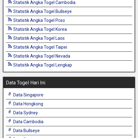
Statistik Angka Togel Cambodia
Statistik Angka Togel Bullseye
Statistik Angka Togel Pcso
Statistik Angka Togel Korea
Statistik Angka Togel Laos
Statistik Angka Togel Taipei
Statistik Angka Togel Nevada
Statistik Angka Togel Lengkap
Data Togel Hari Ini
Data Singapore
Data Hongkong
Data Sydney
Data Cambodia
Data Bullseye