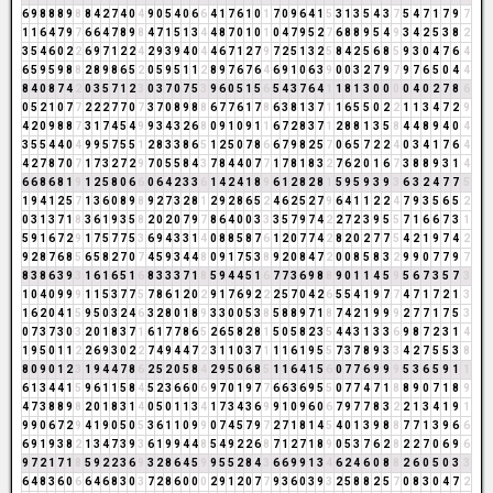
6
9
8
8
8
9
8
8
4
2
7
4
0
4
9
0
5
4
0
6
6
4
1
7
6
1
0
1
7
0
9
6
4
1
5
3
1
3
5
4
3
7
5
4
7
1
7
9
7
1
1
6
4
7
9
7
6
6
4
7
8
9
8
4
7
1
5
1
3
4
4
8
7
0
1
0
1
0
4
7
9
5
2
7
6
8
8
9
5
4
9
3
4
2
5
3
8
2
3
5
4
6
0
2
2
6
9
7
1
2
2
4
2
9
3
9
4
0
4
4
6
7
1
2
7
9
7
2
5
1
3
2
5
8
4
2
5
6
8
5
9
3
0
4
7
6
4
6
5
9
5
9
8
8
2
8
9
8
6
5
2
0
5
9
5
1
1
2
8
9
7
6
7
6
4
6
9
1
0
6
3
9
0
0
3
2
7
9
7
9
7
6
5
0
4
4
8
4
0
8
7
4
2
0
3
5
7
1
2
3
0
3
7
0
7
5
3
9
6
0
5
1
5
6
5
4
3
7
6
4
1
1
8
1
3
0
0
0
0
4
0
2
7
8
6
0
5
2
1
0
7
7
2
2
2
7
7
0
7
3
7
0
8
9
8
8
6
7
7
6
1
7
8
6
3
8
1
3
7
1
1
6
5
5
0
2
2
1
1
3
4
7
2
9
4
2
0
9
8
8
7
3
1
7
4
5
4
9
9
3
4
3
2
6
8
0
9
1
0
9
1
1
6
7
2
8
3
7
1
2
8
8
1
3
5
8
4
4
8
9
4
0
4
3
5
5
4
4
0
4
9
9
5
7
5
5
1
2
8
3
3
8
6
5
1
2
5
0
7
8
6
6
7
9
8
2
5
7
0
6
5
7
2
2
4
0
3
4
1
7
6
4
4
2
7
8
7
0
7
1
7
3
2
7
2
9
7
0
5
5
8
4
3
7
8
4
4
0
7
7
1
7
8
1
8
3
2
7
6
2
0
1
6
7
3
8
8
9
3
1
4
6
6
8
6
8
1
9
1
2
5
8
0
6
6
0
6
4
2
3
3
6
1
4
2
4
1
8
9
6
1
2
8
2
8
1
5
9
5
9
3
9
3
6
3
2
4
7
7
5
1
9
4
1
2
5
7
1
3
6
0
8
9
8
9
2
7
3
2
8
1
2
9
2
8
6
5
2
4
6
2
5
2
7
9
6
4
1
1
2
2
4
7
9
3
5
6
5
2
0
3
1
3
7
1
8
3
6
1
9
3
5
8
2
0
2
0
7
9
7
8
6
4
0
0
3
3
3
5
7
9
7
4
2
2
7
2
3
9
5
5
7
1
6
6
7
3
1
5
9
1
6
7
2
9
1
7
5
7
7
5
3
6
9
4
3
3
1
4
0
8
8
5
8
7
6
1
2
0
7
7
4
2
8
2
0
2
7
7
5
4
2
1
9
7
4
2
9
2
8
7
6
8
5
6
5
8
2
7
0
7
4
5
9
3
4
4
8
0
9
1
7
5
3
8
9
2
0
8
4
7
2
0
0
8
5
8
3
2
9
9
0
7
7
9
7
8
3
8
6
3
9
3
1
6
1
6
5
1
6
8
3
3
3
7
1
8
5
9
4
4
5
1
6
7
7
3
6
9
8
8
9
0
1
1
4
5
9
5
6
7
3
5
7
3
1
0
4
0
9
9
9
1
1
5
3
7
7
5
7
8
6
1
2
0
2
9
1
7
6
9
2
2
2
5
7
0
4
2
6
5
5
4
1
9
7
7
4
7
1
7
2
1
3
1
6
2
0
4
1
5
9
5
0
3
2
4
6
3
2
8
0
1
8
9
3
3
0
0
5
3
8
5
8
8
9
7
1
8
7
4
2
1
9
9
9
2
7
7
1
7
5
3
0
7
3
7
3
0
3
2
0
1
8
3
7
1
6
1
7
7
8
6
5
2
6
5
8
2
8
1
5
0
5
8
2
3
5
4
4
3
1
3
3
6
9
8
7
2
3
1
4
1
9
5
0
1
1
2
2
6
9
3
0
2
2
7
4
9
4
4
7
2
3
1
1
0
3
7
1
1
1
6
1
9
5
5
7
3
7
8
9
3
3
4
2
7
5
5
3
8
8
0
9
0
1
2
3
1
9
4
4
7
8
6
2
5
2
0
5
8
4
2
9
5
0
6
8
5
1
1
6
4
1
5
6
0
7
7
6
9
9
9
5
3
6
5
9
1
1
6
1
3
4
4
1
5
9
6
1
1
5
8
4
5
2
3
6
6
0
6
9
7
0
1
9
7
7
6
6
3
6
9
5
5
0
7
7
4
7
1
8
8
9
0
7
1
8
9
4
7
3
8
8
9
8
2
0
1
8
3
1
4
0
5
0
1
1
3
4
1
7
3
4
3
6
9
9
1
0
9
6
0
6
7
9
7
7
8
3
2
2
1
3
4
1
9
1
9
9
0
6
7
2
9
4
1
9
0
5
0
5
3
6
1
1
0
9
9
0
7
4
5
7
9
7
2
7
1
8
1
4
5
4
0
1
3
9
8
8
7
7
1
3
9
6
6
6
9
1
9
3
8
2
1
3
4
7
3
9
3
6
1
9
9
4
4
8
5
4
9
2
2
6
8
7
1
2
7
1
8
9
0
5
3
7
6
2
8
2
2
7
0
6
9
6
9
7
2
1
7
1
8
5
9
2
2
3
6
9
3
2
8
6
4
5
9
9
5
5
2
8
4
3
6
6
9
9
1
3
4
6
2
4
6
0
8
8
2
6
0
5
0
3
3
6
4
8
3
6
0
6
6
4
6
8
3
0
3
7
2
8
6
0
0
0
2
9
1
2
0
7
7
9
3
6
0
3
9
3
2
5
8
8
2
5
7
0
8
3
0
4
7
2