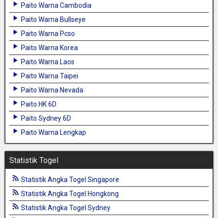
Paito Warna Cambodia
Paito Warna Bullseye
Paito Warna Pcso
Paito Warna Korea
Paito Warna Laos
Paito Warna Taipei
Paito Warna Nevada
Paito HK 6D
Paito Sydney 6D
Paito Warna Lengkap
Statistik Togel
Statistik Angka Togel Singapore
Statistik Angka Togel Hongkong
Statistik Angka Togel Sydney