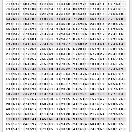
7
1
8
5
9
0
9
6
0
4
7
9
5
5
8
0
2
9
4
6
1
1
5
4
4
6
8
5
2
8
3
9
7
9
7
4
8
9
3
9
1
1
8
0
7
6
3
1
4
7
6
3
3
3
4
7
4
9
1
1
8
5
4
8
1
2
5
9
3
3
7
3
1
4
3
4
7
0
5
4
9
8
9
8
1
7
4
0
3
3
6
8
0
3
5
5
1
6
3
0
4
4
9
1
1
3
2
5
4
3
7
1
0
2
2
7
9
0
9
3
2
3
7
4
2
6
0
6
4
3
8
8
7
4
3
9
0
9
6
6
7
9
6
6
4
0
4
4
3
2
6
6
0
6
5
5
3
9
8
6
5
4
8
0
5
3
6
9
7
1
4
8
0
4
4
7
6
2
0
3
1
4
4
5
8
7
0
3
3
7
2
1
6
9
8
8
2
9
8
1
1
5
6
5
0
3
1
9
6
6
5
9
1
8
3
6
9
3
1
4
5
9
0
9
3
2
4
9
5
6
2
2
3
5
0
8
8
7
2
6
0
4
7
5
3
4
5
0
6
8
1
9
5
3
2
4
9
0
9
6
0
1
8
7
3
1
9
0
6
8
5
4
9
5
1
7
7
0
6
6
3
6
5
4
0
7
7
8
4
9
6
5
5
1
9
0
8
2
3
7
1
0
7
8
4
4
9
4
2
5
4
7
3
3
6
1
2
9
3
6
4
1
9
1
3
1
5
6
2
1
8
0
9
9
2
2
2
7
4
5
1
6
7
2
0
7
3
4
9
4
2
1
9
4
0
1
1
6
0
1
0
3
2
5
9
2
9
3
7
7
5
0
2
4
7
6
7
4
6
4
0
5
5
2
7
1
0
9
9
5
6
2
5
9
7
8
8
0
8
8
4
1
5
6
0
6
2
7
3
1
7
6
4
1
4
7
0
7
7
5
1
5
4
8
8
2
1
5
2
1
4
4
1
5
8
7
3
6
1
4
5
3
4
5
2
7
1
8
6
7
2
2
6
8
5
7
4
6
9
6
1
7
3
2
4
1
9
6
6
6
7
2
0
4
0
4
0
5
8
9
1
4
5
3
5
0
1
9
5
5
2
1
6
9
8
8
7
0
7
2
3
2
3
5
4
1
5
9
4
9
4
2
1
8
3
9
0
9
1
7
4
2
0
9
9
6
7
2
8
2
2
4
2
5
4
1
8
0
8
3
1
0
6
8
2
1
9
1
8
2
5
7
3
7
6
6
2
4
8
3
6
1
9
5
0
3
3
2
7
8
1
3
3
6
2
5
7
1
4
1
5
8
1
6
7
4
5
9
9
4
0
3
7
7
5
3
6
4
0
0
5
5
2
1
5
6
9
8
8
9
2
7
8
0
5
5
9
1
5
8
8
9
8
9
8
1
0
7
1
8
1
3
6
9
2
5
7
3
2
4
6
4
5
9
1
5
2
0
4
3
7
5
8
6
6
0
8
8
4
1
3
5
2
2
4
7
4
6
9
8
6
5
7
2
3
9
5
9
5
7
2
3
6
3
9
3
9
1
8
9
5
1
6
3
6
1
3
9
5
5
6
1
3
8
3
4
7
3
2
1
6
4
3
7
9
1
5
3
7
6
4
9
3
4
6
1
1
2
4
4
6
0
9
7
7
0
5
0
8
3
3
6
4
9
7
7
9
3
3
6
5
4
0
3
0
3
2
4
7
9
8
0
8
7
8
9
2
5
4
9
8
6
5
4
1
8
9
2
1
5
9
3
3
6
3
1
4
8
1
5
6
0
2
7
1
4
9
4
8
9
0
0
1
6
7
2
1
8
6
9
7
7
9
8
3
1
4
4
8
5
8
9
2
1
9
1
6
8
5
4
1
7
8
2
4
6
9
7
4
2
4
2
3
1
9
3
3
8
9
3
2
3
1
4
4
3
2
8
7
8
6
1
4
7
5
6
5
2
9
0
5
1
6
4
1
0
9
7
6
1
2
3
5
8
7
3
8
8
7
7
3
2
2
7
1
8
0
1
3
6
9
3
3
6
9
7
6
6
3
9
3
9
0
2
5
5
1
4
8
5
1
3
6
9
8
2
7
3
0
3
3
1
2
9
0
9
3
3
9
1
5
0
6
7
4
5
1
6
8
3
0
3
6
3
7
9
1
5
6
5
2
3
5
1
7
8
1
5
2
2
4
7
2
1
5
6
9
2
6
8
2
8
0
6
1
4
5
2
7
4
8
9
0
9
1
6
0
7
8
4
3
6
9
2
9
0
0
0
4
1
3
2
2
4
6
0
3
6
6
7
2
9
6
9
0
6
2
5
7
4
0
9
5
2
9
2
7
3
1
4
1
2
3
3
5
9
0
0
1
1
7
2
6
9
5
1
6
2
0
5
3
8
1
9
5
6
7
4
0
5
5
7
7
2
8
4
0
4
6
5
8
3
2
6
8
5
6
0
1
6
6
3
4
9
1
4
7
4
2
1
1
5
9
2
0
2
8
7
0
2
9
6
6
2
1
7
6
6
4
1
7
8
9
6
0
5
5
1
2
9
8
7
8
6
2
0
8
9
4
1
5
1
4
5
0
6
6
3
4
9
0
1
7
6
4
9
1
8
5
6
3
9
5
8
9
2
7
0
7
5
6
3
3
9
1
1
8
5
0
1
6
3
9
2
4
6
3
9
7
7
6
9
5
5
0
2
2
2
7
9
4
2
5
7
2
4
3
3
5
4
9
6
0
4
8
5
1
6
6
9
0
3
9
5
5
0
9
1
5
4
3
7
5
7
3
6
9
9
9
9
7
2
1
0
5
5
2
7
3
8
8
0
8
4
1
8
6
5
0
5
7
4
5
9
6
6
3
6
0
8
9
7
1
8