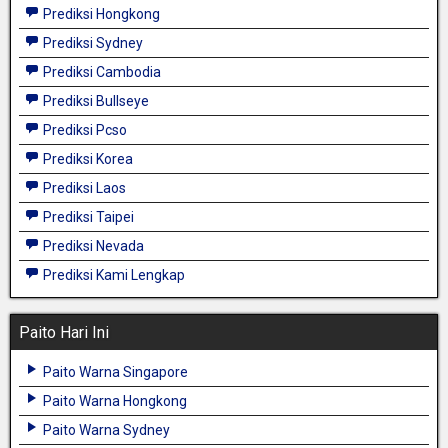
Prediksi Hongkong
Prediksi Sydney
Prediksi Cambodia
Prediksi Bullseye
Prediksi Pcso
Prediksi Korea
Prediksi Laos
Prediksi Taipei
Prediksi Nevada
Prediksi Kami Lengkap
Paito Hari Ini
Paito Warna Singapore
Paito Warna Hongkong
Paito Warna Sydney