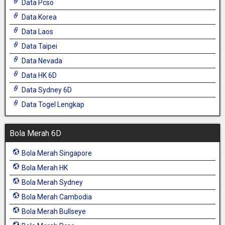
Data Pcso
Data Korea
Data Laos
Data Taipei
Data Nevada
Data HK 6D
Data Sydney 6D
Data Togel Lengkap
Bola Merah 6D
Bola Merah Singapore
Bola Merah HK
Bola Merah Sydney
Bola Merah Cambodia
Bola Merah Bullseye