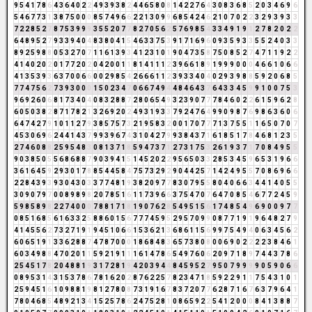
9
5
4
1
7
8
6
4
3
6
4
0
2
2
4
9
3
9
3
8
2
4
4
6
5
8
0
8
1
4
2
2
7
6
4
3
0
8
3
6
8
5
2
0
3
4
6
9
6
5
4
6
7
7
3
1
3
8
7
5
0
0
0
8
5
7
4
9
6
6
2
2
1
3
0
9
9
6
8
5
4
2
4
6
2
1
0
7
0
2
2
3
2
9
3
9
3
3
7
2
2
8
5
2
7
8
7
5
3
9
9
9
3
5
5
2
0
7
7
8
2
7
0
5
6
2
5
7
6
9
8
5
4
3
3
4
9
1
9
1
2
7
8
2
0
2
2
6
4
8
9
5
2
7
9
3
3
9
4
0
4
8
3
8
0
4
1
5
4
6
3
3
7
5
3
9
1
7
1
6
9
6
0
9
3
5
9
3
3
5
5
2
4
0
3
3
8
9
2
5
9
8
8
0
5
3
2
7
0
7
1
1
6
1
3
9
3
4
1
2
3
1
0
1
9
0
4
7
3
5
8
7
5
0
8
5
2
7
4
7
1
1
9
2
2
4
1
4
0
2
0
2
0
1
7
7
2
0
2
0
4
2
0
0
1
1
8
1
4
1
1
1
2
3
9
6
6
1
8
9
1
9
9
9
0
0
0
4
6
6
1
0
6
6
4
1
3
5
3
9
3
6
3
7
0
0
6
6
0
0
2
9
8
5
4
2
6
6
6
1
1
2
3
9
3
3
4
0
4
0
2
9
3
9
8
8
5
9
2
0
6
8
5
7
7
4
7
5
6
2
7
3
9
3
0
0
0
1
5
0
2
3
4
7
0
6
6
7
4
9
4
4
8
4
6
4
3
7
6
4
3
3
4
5
9
9
1
0
0
7
5
3
9
6
9
2
6
0
6
8
1
7
3
4
0
4
0
8
3
2
8
8
7
2
8
0
6
5
4
9
3
2
3
9
0
7
7
7
8
4
6
0
2
2
6
1
5
9
6
2
8
6
0
5
0
3
8
2
8
7
1
7
8
2
1
3
2
6
9
2
0
2
4
9
3
1
9
3
3
7
9
2
4
7
6
4
9
9
0
9
8
7
6
9
8
6
3
6
0
6
6
4
7
4
2
7
9
1
0
1
1
2
7
9
3
8
5
7
5
7
3
2
1
9
5
8
3
2
0
0
1
7
0
7
7
7
1
3
7
5
5
1
1
6
5
0
7
0
7
4
5
3
0
6
9
6
2
4
4
1
4
3
7
9
9
3
9
6
7
4
3
1
0
4
2
7
9
9
3
8
4
3
7
1
6
1
8
5
1
7
8
4
6
8
1
2
3
5
2
7
4
6
0
8
8
2
5
9
5
4
8
3
0
8
1
3
7
1
8
5
9
4
7
3
7
1
2
7
3
1
7
5
3
2
6
1
9
3
7
1
7
0
8
4
9
5
5
9
0
3
8
5
0
5
5
6
8
6
8
8
7
9
0
3
9
4
1
5
1
4
5
2
0
2
2
9
5
6
5
0
3
3
2
8
5
3
4
5
9
6
5
3
1
9
6
6
3
6
1
6
4
5
9
2
9
3
0
1
7
8
8
5
4
4
5
8
4
7
5
7
3
2
9
2
9
0
4
4
2
5
7
1
4
2
4
9
5
5
7
0
8
6
9
6
6
2
2
8
4
3
9
3
9
3
0
4
3
0
3
3
7
7
4
8
1
9
3
8
2
0
9
7
7
8
3
0
7
9
5
5
8
0
4
0
6
6
3
4
4
1
4
0
5
5
3
0
9
0
7
9
7
0
0
8
9
8
9
8
2
0
7
8
5
1
6
1
1
7
3
9
6
6
3
7
5
4
7
0
7
6
4
7
0
8
5
4
6
7
7
2
4
5
9
5
9
8
5
8
9
8
2
2
7
4
0
0
0
7
8
8
1
7
1
8
1
9
0
7
6
2
8
5
4
9
5
1
5
6
1
7
4
8
5
4
9
6
9
0
0
9
7
7
0
8
5
1
6
8
5
6
1
6
3
3
2
5
8
8
6
0
1
5
6
7
7
7
4
5
9
5
2
9
5
7
0
9
9
0
8
7
7
1
9
1
9
6
4
8
2
7
9
4
1
4
5
5
6
2
7
3
2
7
1
9
1
9
4
5
1
0
6
6
1
5
3
6
2
1
3
6
8
6
1
1
5
6
9
9
7
5
4
9
4
0
6
3
4
5
6
2
6
0
6
5
1
9
1
3
3
6
2
8
8
7
4
7
8
7
0
0
0
1
8
6
8
4
8
3
6
5
7
3
8
0
8
0
0
6
9
0
2
2
2
2
3
8
4
6
1
6
0
3
4
9
8
8
4
7
0
2
0
1
1
5
9
2
1
9
1
1
1
6
1
4
7
8
6
5
4
9
7
6
0
6
2
0
9
7
1
8
9
7
4
4
3
7
8
6
2
5
4
5
1
7
8
2
0
4
8
8
1
9
3
1
7
2
8
1
9
4
2
0
3
9
4
4
8
4
5
9
5
2
7
9
5
0
7
9
9
9
9
0
5
9
0
6
6
0
8
9
5
3
1
4
3
1
5
3
7
8
6
7
8
1
6
2
0
2
8
7
6
2
2
5
7
8
2
3
4
7
1
8
5
9
2
2
9
1
1
7
5
4
3
1
0
1
2
5
9
4
5
1
6
1
0
9
8
8
1
9
8
1
2
7
8
0
8
7
3
1
9
1
6
7
8
3
7
2
0
7
7
6
2
8
7
1
6
7
6
3
7
9
6
4
1
7
8
0
4
6
8
5
4
8
9
2
1
3
4
1
5
2
5
7
8
6
2
4
7
5
2
8
1
0
8
6
5
9
2
2
5
4
1
2
0
0
0
8
4
1
3
8
8
7