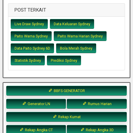
POST TERKAIT
Live Draw Sydney
Data Keluaran Sydney
Paito Warna Sydney
Paito Warna Harian Sydney
Data Paito Sydney 6D
Bola Merah Sydney
Statistik Sydney
Prediksi Sydney
BBFS GENERATOR
Generator LN
Rumus Harian
Rekap Kumat
Rekap Angka CT
Rekap Angka 3D