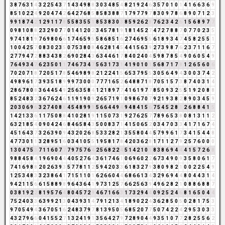
3
8
7
6
3
1
4
3
2
2
5
4
3
7
1
4
3
4
9
8
8
3
0
3
4
8
5
4
8
2
1
9
2
4
6
3
5
7
0
1
0
1
4
1
6
6
3
6
9
8
5
1
0
2
2
4
9
2
0
4
7
4
2
6
4
2
7
6
8
5
8
5
8
3
8
8
7
1
7
9
7
7
9
7
8
3
0
9
7
8
6
8
9
0
7
1
2
3
9
9
1
8
7
4
2
1
2
9
1
1
7
8
5
5
8
3
5
5
1
8
5
3
8
3
0
3
8
5
9
2
6
2
8
7
6
2
3
4
2
6
1
5
6
8
9
7
7
0
9
8
1
0
8
8
2
3
2
9
0
7
7
0
1
4
1
2
0
2
3
4
5
7
8
1
9
1
8
1
4
5
2
7
4
7
2
7
8
8
7
0
7
7
0
2
3
5
9
7
4
1
8
1
9
7
6
9
8
0
6
6
1
7
4
6
5
9
5
5
8
6
8
5
1
6
2
7
4
6
9
5
5
6
1
8
9
3
4
7
4
5
8
2
5
5
1
1
0
0
4
2
5
7
0
8
3
0
2
3
5
0
7
5
3
8
0
8
4
6
2
8
1
4
5
4
4
1
5
6
3
9
2
7
3
9
8
7
6
2
3
7
1
1
6
7
2
7
7
9
4
7
2
8
8
3
4
3
8
2
6
9
0
2
8
4
3
6
3
4
4
6
1
7
8
4
0
2
4
0
4
5
9
8
7
8
5
4
9
0
6
0
5
4
9
7
6
4
9
3
4
7
6
2
3
5
0
1
1
7
4
6
7
3
4
7
5
6
3
1
7
3
1
4
1
9
0
1
0
1
5
6
8
7
1
7
8
1
2
6
5
6
0
6
7
0
2
0
7
1
8
7
2
0
5
1
7
8
5
4
6
9
8
9
8
2
1
2
2
4
1
5
6
5
3
7
9
5
5
3
0
5
6
4
9
4
3
0
0
3
7
4
2
4
9
8
9
6
1
7
3
9
3
5
1
8
9
9
9
7
3
0
0
0
7
7
7
1
6
5
2
6
4
8
8
7
1
8
7
0
5
1
5
7
3
8
7
4
0
3
1
4
2
8
6
7
8
0
8
3
6
4
4
5
4
9
2
5
6
3
5
8
4
1
2
1
8
9
7
7
4
1
6
1
9
7
7
8
5
0
9
3
2
5
5
1
9
2
0
8
8
8
5
2
4
8
3
2
3
6
7
6
2
4
6
1
1
9
1
9
0
9
2
6
5
7
1
9
1
0
9
8
6
7
0
7
9
2
1
9
3
8
2
8
9
0
3
4
5
9
2
0
3
0
6
9
6
3
2
7
4
0
8
8
4
5
4
8
9
9
9
5
6
6
4
4
9
4
9
4
8
4
1
5
6
7
5
4
5
2
8
1
2
6
8
8
4
1
5
1
4
2
1
3
3
6
1
1
7
5
0
8
8
4
1
0
2
8
1
9
1
1
5
0
7
3
1
9
2
7
6
2
5
7
7
8
9
6
5
3
8
0
8
1
3
1
1
2
6
3
2
1
8
5
4
0
9
0
4
2
4
6
8
4
6
5
8
4
3
5
0
0
8
3
7
1
4
1
5
0
6
5
2
0
3
4
7
0
3
3
4
1
7
1
6
7
4
4
5
1
6
4
3
7
3
2
6
3
9
0
9
4
3
2
0
2
6
8
5
3
3
2
8
2
1
3
5
5
8
0
4
4
5
7
9
9
6
1
7
3
4
1
5
4
4
8
4
7
7
3
0
1
1
3
2
8
9
5
1
6
0
3
4
1
0
5
5
1
9
5
8
1
7
8
4
2
0
3
6
2
8
1
7
1
1
2
7
9
2
5
7
6
0
0
0
1
3
0
4
7
5
3
7
1
1
6
0
7
7
7
9
7
5
7
6
4
2
5
6
8
2
2
4
5
1
4
2
1
0
1
8
3
8
6
9
4
4
4
1
5
7
2
6
8
9
8
8
4
5
8
4
1
9
6
9
0
4
4
4
0
5
2
7
6
4
3
6
1
7
4
6
1
0
6
9
6
0
2
2
6
7
3
4
9
0
9
3
5
8
0
6
1
7
7
4
1
6
9
8
8
2
0
2
6
3
9
3
5
7
7
8
1
1
2
5
9
4
2
0
3
3
6
1
8
3
2
7
9
3
8
0
9
8
2
1
0
0
2
2
5
4
9
1
2
5
3
4
8
3
3
2
3
8
6
4
1
7
1
5
1
1
0
1
6
2
6
6
0
4
4
6
8
6
6
1
3
4
3
2
9
6
9
4
4
8
0
4
4
3
1
4
9
4
2
1
1
5
6
6
1
5
8
8
9
8
9
6
4
3
6
4
1
9
7
3
1
2
5
7
6
6
2
5
6
3
9
4
9
6
2
8
2
1
0
8
8
6
8
8
7
0
3
8
1
9
2
2
8
1
9
5
7
6
4
8
0
4
5
7
2
9
4
6
7
1
6
6
3
1
7
3
2
9
4
4
0
9
2
5
2
4
6
8
1
6
5
0
4
4
7
5
2
4
0
3
3
6
3
9
9
2
1
3
0
4
3
9
3
1
4
7
9
1
2
1
3
4
1
8
9
0
2
2
4
3
6
2
8
5
0
5
0
2
8
1
7
5
3
9
7
0
5
4
9
4
3
6
7
0
5
1
6
2
4
8
3
7
9
7
8
1
3
9
5
0
5
6
8
5
2
0
7
7
5
0
7
4
2
2
4
2
9
5
3
0
3
3
4
3
2
7
9
6
6
0
4
1
5
5
2
7
1
3
2
4
1
9
1
3
5
6
4
2
7
9
7
2
8
9
0
4
4
9
3
5
1
0
7
7
2
8
2
5
5
6
2