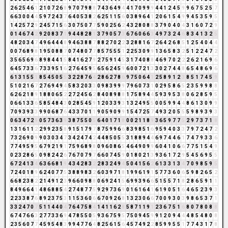
2
6
2
5
4
6
1
2
1
0
7
2
6
8
9
7
0
7
9
8
8
7
4
3
6
4
9
4
4
1
7
0
9
9
9
4
4
1
2
4
5
9
9
6
7
5
2
5
7
6
6
3
0
0
4
4
5
9
7
2
4
3
7
6
4
0
5
3
8
2
6
2
5
1
1
5
6
0
3
8
9
6
4
1
2
0
6
1
5
4
9
9
4
5
3
5
9
5
1
4
2
5
7
2
9
2
4
5
7
1
5
6
3
0
7
5
0
7
7
5
9
0
2
5
6
2
4
3
2
8
0
8
8
3
7
9
0
4
0
4
3
1
6
0
7
2
9
0
1
4
6
7
4
2
9
2
0
8
3
7
1
9
4
4
8
2
8
1
3
7
9
0
5
7
3
6
7
6
0
6
6
3
4
9
7
3
2
4
6
8
3
4
1
3
2
5
4
8
2
0
3
4
7
4
9
6
4
4
4
8
9
4
6
3
8
8
7
8
8
2
7
0
2
2
3
2
8
8
1
6
7
2
6
4
2
6
8
5
1
2
5
4
0
4
4
0
0
7
6
8
9
8
1
9
5
0
8
8
7
0
7
4
8
0
7
7
8
5
7
5
5
5
1
2
2
5
3
0
9
9
1
3
6
5
8
3
2
5
1
2
2
4
7
2
3
5
6
5
6
9
6
8
9
8
4
4
1
5
8
4
1
6
2
7
9
2
7
5
9
1
4
5
3
1
7
4
0
8
8
4
6
9
7
0
2
2
2
6
2
1
6
9
6
6
4
5
7
3
3
6
7
3
3
9
5
1
6
2
7
6
4
5
9
5
6
5
6
2
4
5
9
6
0
0
7
2
1
3
3
0
2
7
4
4
8
6
5
4
8
6
9
6
6
1
3
1
5
5
1
8
5
4
5
0
5
5
3
2
2
8
7
6
4
2
8
6
2
7
8
6
9
7
5
0
6
4
1
2
5
8
9
1
2
3
8
5
1
7
4
5
9
5
1
0
2
1
6
7
2
7
6
9
4
9
4
5
8
3
2
0
3
3
0
9
8
3
9
9
9
7
9
6
0
7
3
1
0
2
9
5
8
6
5
2
3
5
9
9
8
8
6
2
6
2
1
8
9
1
8
8
0
6
5
2
2
7
2
4
5
6
2
8
4
0
8
9
8
8
1
7
5
8
9
4
4
5
9
3
9
5
3
8
0
6
2
8
5
9
5
0
6
6
1
3
3
6
5
8
5
4
8
4
3
0
2
8
5
4
5
9
1
2
0
3
3
9
3
1
3
2
4
9
5
5
0
0
5
9
9
4
4
8
6
1
3
0
9
9
7
0
9
3
9
3
3
9
9
0
6
8
7
6
4
3
3
7
0
1
1
9
0
5
9
0
9
9
1
5
4
7
2
5
7
4
9
3
2
0
5
5
5
9
8
9
3
9
3
0
6
3
4
7
2
9
0
5
7
3
6
3
9
3
8
7
5
5
0
5
6
4
0
1
7
1
8
0
0
2
1
1
8
9
3
6
5
9
7
7
5
2
9
7
3
7
1
8
1
3
1
6
1
1
2
2
9
9
2
3
5
8
9
1
5
1
7
9
7
8
7
5
9
9
6
6
8
3
9
8
5
1
6
9
5
9
4
0
3
3
7
9
7
2
4
7
2
7
3
2
6
9
0
9
9
0
3
0
3
4
7
3
4
2
4
7
4
2
4
4
8
5
0
5
5
3
1
8
8
9
4
4
6
9
7
4
4
6
1
7
4
7
9
3
3
6
7
7
4
9
5
9
5
6
7
9
2
1
9
1
7
5
9
6
8
9
8
0
9
6
0
8
6
5
4
6
4
9
0
9
9
6
0
4
1
0
6
6
7
7
5
1
5
4
9
0
2
3
2
8
6
5
0
9
8
2
4
2
6
7
6
7
0
7
9
7
6
6
0
7
4
5
9
0
1
8
0
2
1
3
9
3
6
1
7
2
9
5
4
5
6
9
5
5
6
7
2
4
1
3
4
6
3
6
6
8
1
9
4
3
4
2
8
3
2
2
8
3
2
4
9
4
5
0
4
1
5
6
2
6
1
3
3
1
3
4
7
0
9
8
5
9
5
7
2
4
0
1
8
9
6
2
4
0
7
7
5
3
8
8
9
8
3
2
6
0
3
9
7
1
8
1
9
9
6
1
9
1
5
7
7
3
6
0
6
5
9
8
2
6
5
2
6
6
8
2
3
8
2
2
1
4
9
1
2
3
9
6
6
0
9
8
8
0
6
9
2
4
1
5
6
9
9
3
9
6
6
5
1
5
5
7
1
8
2
8
6
5
9
1
1
8
4
9
6
6
4
1
4
8
6
8
8
5
4
2
7
4
8
7
7
5
9
2
9
7
3
6
9
0
1
6
1
6
4
1
6
1
9
0
5
1
6
4
6
5
2
3
9
3
2
2
3
3
8
7
6
8
9
2
3
7
5
3
1
1
5
3
6
0
6
6
7
0
9
2
6
8
1
3
2
3
0
6
6
7
0
0
9
3
0
3
9
8
6
5
3
7
1
3
3
2
4
7
0
7
5
1
1
4
4
0
4
7
6
4
7
5
8
4
1
4
1
1
6
2
8
5
8
7
1
1
9
1
2
3
6
7
5
1
6
8
0
7
8
0
8
8
6
7
4
7
6
6
3
2
7
7
3
3
6
9
4
7
8
5
5
0
5
9
3
6
7
5
9
5
7
5
0
9
4
5
9
9
1
2
0
9
4
4
4
8
5
4
8
0
8
2
3
5
6
0
7
7
4
5
9
5
4
8
3
9
9
4
7
7
6
4
8
2
5
6
1
5
6
4
5
7
4
9
2
2
8
5
9
9
5
5
1
7
7
4
3
1
7
8