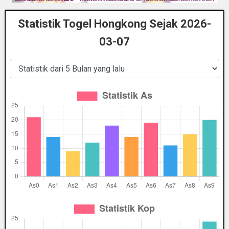
Statistik Togel Hongkong Sejak 2026-
03-07