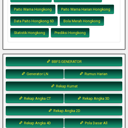
Paito Warna Hongkong
Paito Warna Harian Hongkong
Data Paito Hongkong 6D
Bola Merah Hongkong
Statistik Hongkong
Prediksi Hongkong
BBFS GENERATOR
Generator LN
Rumus Harian
Rekap Kumat
Rekap Angka CT
Rekap Angka 3D
Rekap Angka 2D
Rekap Angka 4D
Pola Dasar All