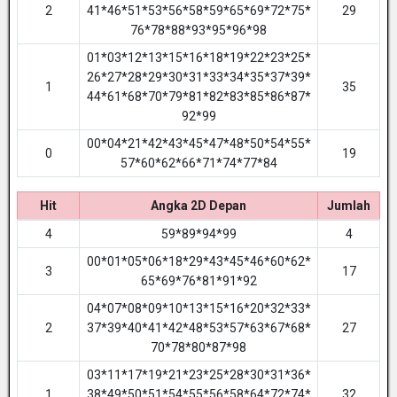
2
41*46*51*53*56*58*59*65*69*72*75*
29
76*78*88*93*95*96*98
01*03*12*13*15*16*18*19*22*23*25*
26*27*28*29*30*31*33*34*35*37*39*
1
35
44*61*68*70*79*81*82*83*85*86*87*
92*99
00*04*21*42*43*45*47*48*50*54*55*
0
19
57*60*62*66*71*74*77*84
Hit
Angka 2D Depan
Jumlah
4
59*89*94*99
4
00*01*05*06*18*29*43*45*46*60*62*
3
17
65*69*76*81*91*92
04*07*08*09*10*13*15*16*20*32*33*
2
37*39*40*41*42*48*53*57*63*67*68*
27
70*78*80*87*98
03*11*17*19*21*23*25*28*30*31*36*
1
38*49*50*51*54*55*56*58*64*72*74*
32