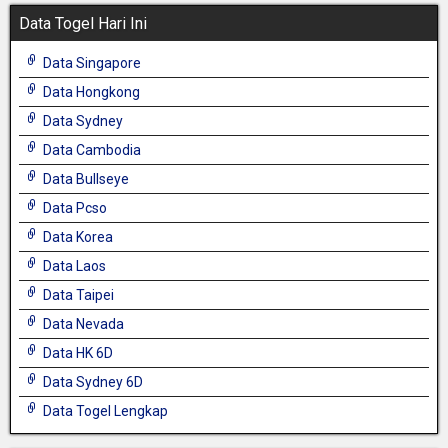
Data Togel Hari Ini
Data Singapore
Data Hongkong
Data Sydney
Data Cambodia
Data Bullseye
Data Pcso
Data Korea
Data Laos
Data Taipei
Data Nevada
Data HK 6D
Data Sydney 6D
Data Togel Lengkap