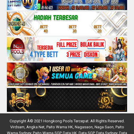
Copyright
Â©
2021 Hongkong Pools Tercepat. All Rights Reserved.
Virdsam
,
Angka Net
,
Paito Warna HK
,
Nagasaon
,
Naga Saon
,
Paito
Warna Sydney
,
Paito Warna SGP
,
Data HK
,
Data SGP
,
Data Sydney
,
Data