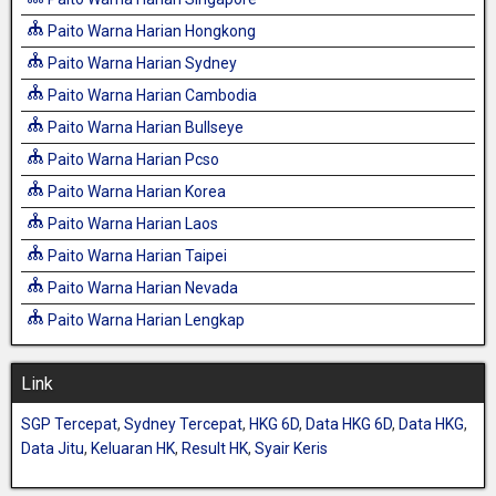
Paito Warna Harian Hongkong
Paito Warna Harian Sydney
Paito Warna Harian Cambodia
Paito Warna Harian Bullseye
Paito Warna Harian Pcso
Paito Warna Harian Korea
Paito Warna Harian Laos
Paito Warna Harian Taipei
Paito Warna Harian Nevada
Paito Warna Harian Lengkap
Link
SGP Tercepat
,
Sydney Tercepat
,
HKG 6D
,
Data HKG 6D
,
Data HKG
,
Data Jitu
,
Keluaran HK
,
Result HK
,
Syair Keris