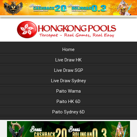
Home
Live Draw HK
Live Draw SGP
Live Draw Sydney
Paito Warna
Paito HK 6D
Paito Sydney 6D