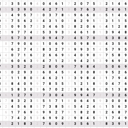
2
2
3
5
4
9
4
0
4
6
1
7
2
0
7
5
3
2
1
4
6
3
5
5
3
9
0
9
4
2
7
1
8
0
7
6
3
9
2
4
6
1
5
3
4
9
5
7
3
0
3
7
8
6
9
6
6
0
6
5
1
4
6
0
9
7
5
6
2
8
4
3
1
0
1
8
2
9
1
1
3
1
1
5
2
5
0
9
5
7
3
3
4
6
5
2
8
2
0
6
6
4
1
2
8
2
1
9
7
7
4
2
5
3
9
3
3
4
6
1
0
1
3
9
4
8
2
2
5
7
3
8
2
0
9
4
7
2
4
5
7
0
7
5
3
8
4
1
8
7
9
0
6
6
1
0
6
9
6
0
9
8
9
8
4
3
5
6
1
1
6
2
7
4
2
8
3
2
7
9
9
9
3
1
4
5
7
9
5
4
4
0
7
1
6
7
2
6
6
9
6
4
0
9
0
9
7
5
8
9
2
5
6
0
6
3
9
4
7
1
2
3
9
4
2
1
3
9
6
9
3
7
6
3
5
2
0
2
2
8
0
9
9
7
9
8
4
3
5
0
6
9
0
5
0
2
9
3
3
6
0
4
5
9
4
3
0
8
8
9
5
2
6
6
7
1
1
8
0
8
4
6
2
1
3
3
9
8
4
3
1
7
9
4
8
6
8
4
0
9
9
7
8
5
5
1
1
2
1
8
9
0
4
7
6
4
6
5
8
3
0
3
6
7
0
2
2
3
8
6
0
6
0
1
3
8
8
6
1
2
7
9
7
7
3
0
4
4
9
9
4
7
2
7
3
2
6
4
7
8
3
2
3
5
5
1
7
1
8
0
6
4
5
9
3
0
0
8
6
2
4
5
6
8
5
7
3
8
5
4
5
4
2
4
6
1
5
6
3
1
6
1
7
6
9
6
9
9
2
7
9
1
8
2
8
1
2
6
8
7
1
7
7
4
2
1
3
6
9
9
2
2
9
8
4
5
9
1
7
4
9
6
1
2
1
8
3
2
7
6
0
9
9
3
5
6
1
7
8
3
9
1