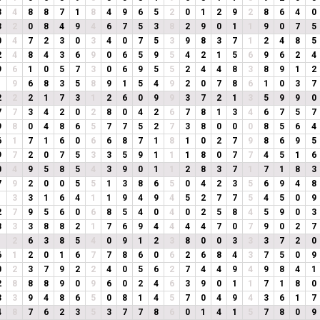
3
4
8
8
7
1
8
4
9
6
5
2
0
1
2
9
2
8
6
4
0
3
2
0
8
4
9
4
6
7
5
3
8
2
9
0
1
1
9
0
7
5
0
4
7
2
3
0
3
4
0
7
5
3
9
8
3
7
1
2
4
8
5
2
4
8
4
3
6
9
0
6
5
9
5
4
2
1
5
6
9
6
2
4
9
6
1
0
5
7
3
0
6
9
5
5
2
4
4
8
3
8
9
1
2
1
9
6
8
3
5
8
9
1
5
4
9
2
0
7
8
6
1
0
3
7
2
2
2
1
7
3
1
2
6
0
9
9
3
7
2
1
3
5
9
9
0
7
7
3
4
2
0
2
8
0
4
2
6
7
8
1
3
4
6
7
5
7
9
8
0
4
8
6
5
7
7
5
2
7
3
8
0
0
0
8
5
6
4
6
1
7
1
6
0
6
6
8
7
1
8
1
0
2
7
9
8
6
9
5
9
7
2
0
7
5
3
3
5
9
1
1
1
8
0
7
7
4
5
1
6
0
4
9
5
8
5
4
3
9
0
1
1
2
8
3
7
1
7
1
8
3
7
9
2
0
0
5
5
1
3
8
6
5
0
4
2
3
5
6
9
4
8
1
3
3
1
6
4
1
1
9
4
9
4
5
2
7
7
5
4
5
0
9
2
7
9
5
6
0
6
8
5
4
0
4
0
2
5
8
4
5
9
0
3
8
3
3
8
8
2
1
7
6
9
4
4
4
4
7
0
7
9
0
2
7
1
2
6
3
8
5
4
0
9
1
2
3
8
0
0
3
3
3
7
2
0
6
1
2
0
1
6
7
7
8
6
0
6
2
6
8
4
3
7
5
0
9
0
2
3
7
9
2
2
4
0
5
6
2
7
4
4
9
4
9
8
4
1
2
8
8
8
9
0
9
6
0
2
4
6
3
9
0
1
1
7
1
8
0
3
3
9
4
8
6
5
0
8
1
4
5
7
0
4
9
4
3
6
1
7
4
8
7
6
2
3
5
3
7
7
8
6
0
1
4
1
5
7
8
0
9