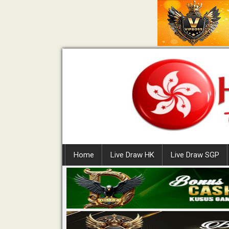
Home
Live Draw HK
Live Draw SGP