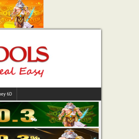
ney 6D