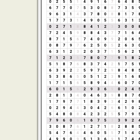
0
2
5
5
1
4
9
1
6
7
6
4
8
6
7
7
0
7
5
3
0
8
8
7
3
5
9
6
3
1
4
3
7
8
0
8
8
1
7
1
7
7
3
1
4
9
0
5
5
6
3
1
0
2
7
1
8
8
4
1
2
3
3
0
0
7
2
4
5
9
8
8
4
3
7
7
1
6
8
7
1
5
6
7
4
0
9
9
2
0
6
0
8
7
9
7
6
2
5
0
5
2
6
3
6
3
1
2
3
2
0
3
7
1
5
6
2
7
1
2
3
5
7
8
0
7
7
9
1
8
5
1
8
7
6
8
3
7
4
2
1
7
5
6
3
9
2
2
5
9
7
2
9
8
4
8
5
3
8
6
5
0
5
1
2
3
9
1
6
1
7
1
5
6
5
8
9
4
4
6
0
7
6
0
1
5
6
2
9
3
6
9
0
2
4
2
8
1
3
4
0
4
6
3
9
8
8
7
1
7
9
7
7
1
8
3
9
3
4
2
9
0
2
9
4
4
3
0
4
2
6
6
1
0
5
4
8
0
8
4
2
3
2
5
5
7
9
7
9
6
0
6
1
6
7
5
3
3
9
2
3
0
8
7
6
1
2
7
1
8
2
8
8
5
4
7
6
4
4
6
0
5
5
7
1
4
4
9
9
0
9
5
1
3
6
9
1
7
4