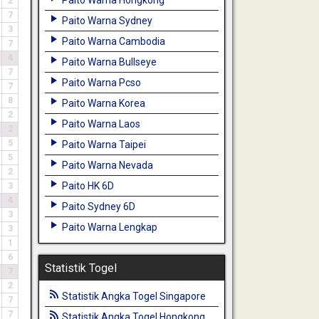
Paito Warna Hongkong
2
7
Paito Warna Sydney
3
Paito Warna Cambodia
7
4
Paito Warna Bullseye
7
Paito Warna Pcso
7
8
Paito Warna Korea
2
Paito Warna Laos
2
5
Paito Warna Taipei
5
Paito Warna Nevada
2
Paito HK 6D
3
4
Paito Sydney 6D
3
Paito Warna Lengkap
3
1
6
Statistik Togel
7
2
Statistik Angka Togel Singapore
7
7
Statistik Angka Togel Hongkong