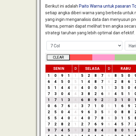
Berikut ini adalah
Paito Warna untuk pasaran T
setiap angka diberi warna yang berbeda untuk 
yang ingin menganalisis data dan menyusun pred
Warna, pemain dapat melihat tren angka secar
strategi taruhan yang lebih optimal dan efektif.
CLEAR
SENIN
D
SELASA
D
RABU
1
0
9
1
1
5
2
8
7
6
8
5
0
6
4
5
0
5
1
4
8
7
6
2
8
6
5
1
4
4
8
4
0
0
1
1
3
5
0
7
3
0
4
4
3
8
2
6
8
4
5
1
1
7
1
3
4
6
8
9
2
2
3
1
0
0
6
7
6
4
3
7
1
0
1
1
6
9
2
5
0
4
4
9
6
3
5
8
0
8
8
5
5
4
0
4
4
0
7
8
6
3
1
5
7
2
8
2
1
2
7
6
9
6
4
5
7
9
7
4
5
9
3
2
8
4
3
8
0
1