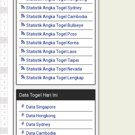
1
Statistik Angka Togel Sydney
7
1
Statistik Angka Togel Cambodia
6
Statistik Angka Togel Bullseye
1
Statistik Angka Togel Pcso
3
3
Statistik Angka Togel Korea
2
Statistik Angka Togel Laos
5
8
Statistik Angka Togel Taipei
3
Statistik Angka Togel Nevada
6
8
Statistik Angka Togel Lengkap
4
4
2
Data Togel Hari Ini
8
8
Data Singapore
9
Data Hongkong
6
Data Sydney
4
1
Data Cambodia