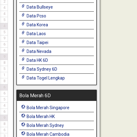
2
Data Bullseye
4
4
Data Pcso
5
Data Korea
4
5
Data Laos
9
Data Taipei
6
6
Data Nevada
9
Data HK 6D
8
5
Data Sydney 6D
1
Data Togel Lengkap
8
6
6
Bola Merah 6D
5
4
Bola Merah Singapore
6
Bola Merah HK
9
8
Bola Merah Sydney
6
Bola Merah Cambodia
3