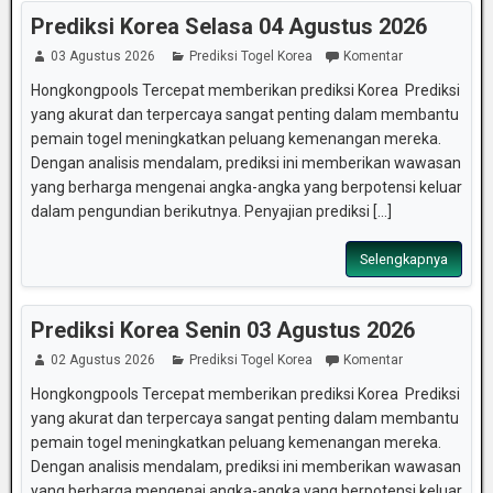
Prediksi Korea Selasa 04 Agustus 2026
03 Agustus 2026
Prediksi Togel Korea
Komentar
Hongkongpools Tercepat memberikan prediksi Korea Prediksi
yang akurat dan terpercaya sangat penting dalam membantu
pemain togel meningkatkan peluang kemenangan mereka.
Dengan analisis mendalam, prediksi ini memberikan wawasan
yang berharga mengenai angka-angka yang berpotensi keluar
dalam pengundian berikutnya. Penyajian prediksi [...]
Selengkapnya
Prediksi Korea Senin 03 Agustus 2026
02 Agustus 2026
Prediksi Togel Korea
Komentar
Hongkongpools Tercepat memberikan prediksi Korea Prediksi
yang akurat dan terpercaya sangat penting dalam membantu
pemain togel meningkatkan peluang kemenangan mereka.
Dengan analisis mendalam, prediksi ini memberikan wawasan
yang berharga mengenai angka-angka yang berpotensi keluar