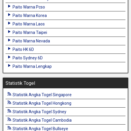
Paito Warna Pcso
Paito Warna Korea
Paito Warna Laos
Paito Warna Taipei
Paito Warna Nevada
Paito HK 6D
Paito Sydney 6D
Paito Warna Lengkap
Statistik Togel
Statistik Angka Togel Singapore
Statistik Angka Togel Hongkong
Statistik Angka Togel Sydney
Statistik Angka Togel Cambodia
Statistik Angka Togel Bullseye