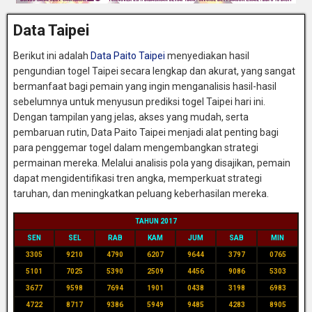
Data Taipei
Berikut ini adalah
Data Paito Taipei
menyediakan hasil
pengundian togel Taipei secara lengkap dan akurat, yang sangat
bermanfaat bagi pemain yang ingin menganalisis hasil-hasil
sebelumnya untuk menyusun prediksi togel Taipei hari ini.
Dengan tampilan yang jelas, akses yang mudah, serta
pembaruan rutin, Data Paito Taipei menjadi alat penting bagi
para penggemar togel dalam mengembangkan strategi
permainan mereka. Melalui analisis pola yang disajikan, pemain
dapat mengidentifikasi tren angka, memperkuat strategi
taruhan, dan meningkatkan peluang keberhasilan mereka.
TAHUN 2017
SEN
SEL
RAB
KAM
JUM
SAB
MIN
3305
9210
4790
6207
9644
3797
0765
5101
7025
5390
2509
4456
9086
5303
3677
9598
7694
1901
0438
3198
6983
4722
8717
9386
5949
9485
4283
8905