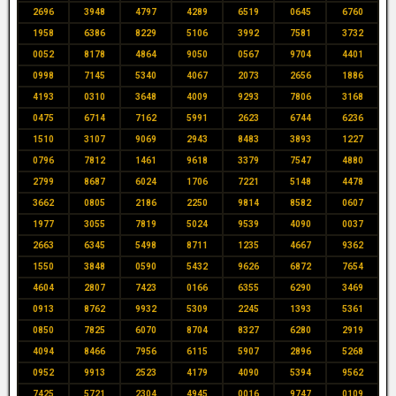
2696
3948
4797
4289
6519
0645
6760
1958
6386
8229
5106
3992
7581
3732
0052
8178
4864
9050
0567
9704
4401
0998
7145
5340
4067
2073
2656
1886
4193
0310
3648
4009
9293
7806
3168
0475
6714
7162
5991
2623
6744
6236
1510
3107
9069
2943
8483
3893
1227
0796
7812
1461
9618
3379
7547
4880
2799
8687
6024
1706
7221
5148
4478
3662
0805
2186
2250
9814
8582
0607
1977
3055
7819
5024
9539
4090
0037
2663
6345
5498
8711
1235
4667
9362
1550
3848
0590
5432
9626
6872
7654
4604
2807
7423
0166
6355
6290
3469
0913
8762
9932
5309
2245
1393
5361
0850
7825
6070
8704
8327
6280
2919
4094
8466
7956
6115
5907
2896
5268
0952
9913
2523
4179
4090
5394
9562
7425
5721
2304
4945
0016
9747
0109