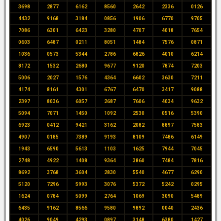
3698
2877
6162
8560
2642
2336
0126
4432
9168
3184
0856
1906
6770
9705
7086
6301
6423
3280
4707
4018
7654
0603
6487
0211
8051
1484
7576
0871
1036
0573
5344
2786
6826
4010
6214
8172
1532
2680
9677
9120
7874
7203
5006
2027
1576
4364
6602
3630
7211
4174
8161
4301
6767
6470
3417
9088
2397
8036
6057
2687
7606
4034
9632
5094
7071
1450
1092
2530
0516
5390
6923
0412
9421
3162
2082
8897
7583
4907
0185
7389
9193
8109
7486
6149
1943
6590
5613
1103
1625
7944
7045
2748
4922
1408
9364
3860
7484
7816
8692
3768
3604
2830
5540
4677
6290
5120
7296
5993
3076
5372
5242
0295
1624
0784
5099
2764
1069
3090
5489
6435
9162
8566
9580
9892
0040
2436
4026
9049
4293
0897
3148
6380
1427