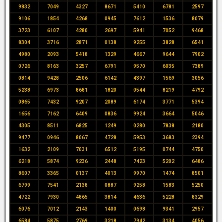
9832
7049
4327
8671
5410
6781
2597
9106
1854
4268
0945
7612
1536
8079
3723
6107
4280
2697
5941
7052
9468
8304
3716
2871
0138
9255
3828
6541
4980
2093
5418
1329
4667
9644
7902
0726
8163
3257
6791
9570
6035
7389
0814
9428
2506
6142
4397
1569
3056
5238
6973
8681
1820
0544
8219
4792
0865
7432
9207
2089
6174
3771
5394
1656
7162
6409
0836
9924
3664
5046
4305
8511
6825
1249
0280
7838
2180
9477
0946
8067
4728
5953
3683
2394
1632
2109
7031
6512
5195
0744
4750
6218
5874
9236
2448
7423
5202
6486
8607
3365
0137
4013
9970
1474
8501
6799
7541
2138
0887
9258
1583
5250
4722
7930
4865
3814
4636
5228
8329
6076
7012
2143
1400
0698
9341
2957
6584
5875
2769
3218
7942
3134
4056