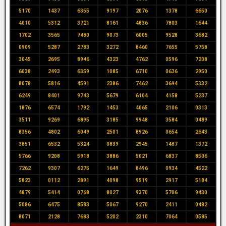
5170
1437
6355
9197
2076
1378
6650
4010
5312
3721
8161
4836
7803
1644
1702
3565
7480
9073
6005
9528
3682
0909
5287
2783
3272
8460
7655
5758
3045
2695
8946
4323
4762
0596
7208
6038
2493
6359
1085
6710
0636
2950
8078
5816
4591
2386
7462
3694
5332
6249
8401
9743
5679
6104
4158
5237
1876
6574
1792
1453
4065
2106
0313
3511
9269
6895
3185
9948
3584
0489
8356
4802
6049
2501
8926
0654
2643
3851
6532
5324
0839
2945
1487
1372
5766
9208
5918
3886
5021
6837
8506
7262
9307
6275
1649
8496
0934
4522
5823
0112
2891
4098
9519
2917
5184
4879
5414
0768
8027
9370
5706
9430
5086
6475
8583
5067
9270
2411
0482
8071
2128
7683
5202
2310
7064
0585