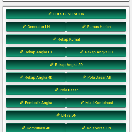
BBFS GENERATOR
Generator LN
Rumus Harian
Rekap Kumat
Rekap Angka CT
Rekap Angka 3D
Rekap Angka 2D
Rekap Angka 4D
Pola Dasar All
Pola Dasar
Pembalik Angka
Multi Kombinasi
LN vs DN
Kombinasi 4D
Kolaborasi LN