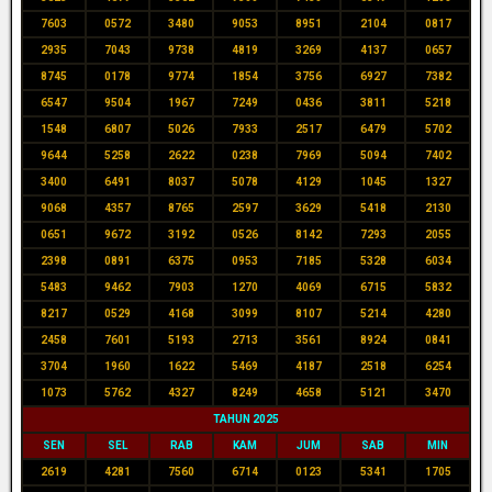
7603
0572
3480
9053
8951
2104
0817
2935
7043
9738
4819
3269
4137
0657
8745
0178
9774
1854
3756
6927
7382
6547
9504
1967
7249
0436
3811
5218
1548
6807
5026
7933
2517
6479
5702
9644
5258
2622
0238
7969
5094
7402
3400
6491
8037
5078
4129
1045
1327
9068
4357
8765
2597
3629
5418
2130
0651
9672
3192
0526
8142
7293
2055
2398
0891
6375
0953
7185
5328
6034
5483
9462
7903
1270
4069
6715
5832
8217
0529
4168
3099
8107
5214
4280
2458
7601
5193
2713
3561
8924
0841
3704
1960
1622
5469
4187
2518
6254
1073
5762
4327
8249
4658
5121
3470
TAHUN 2025
SEN
SEL
RAB
KAM
JUM
SAB
MIN
2619
4281
7560
6714
0123
5341
1705