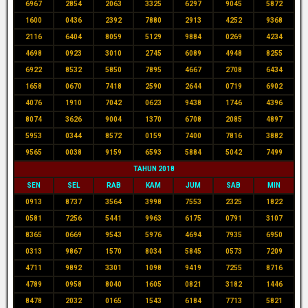
6967
2854
2063
3325
6297
9045
5872
1600
0436
2392
7880
2913
4252
9368
2116
6404
8059
5129
9884
0269
4234
4698
0923
3010
2745
6089
4948
8255
6922
8532
5850
7895
4667
2708
6434
1658
0670
7418
2590
2644
0719
6902
4076
1910
7042
0623
9438
1746
4396
8074
3626
9004
1370
6708
2085
4897
5953
0344
8572
0159
7400
7816
3882
9565
0038
9159
6593
5884
5042
7499
TAHUN 2018
SEN
SEL
RAB
KAM
JUM
SAB
MIN
0913
8737
3564
3998
7553
2325
1822
0581
7256
5441
9963
6175
0791
3107
8365
0669
9543
5976
4694
7935
6950
0313
9867
1570
8034
5845
0573
7209
4711
9892
3301
1098
9419
7255
8716
4789
0958
8040
1605
0821
3182
1446
8478
2032
0165
1543
6184
7713
5821