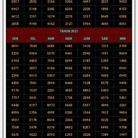
0957
2595
2106
3206
4497
2021
9902
0967
5198
2245
6330
2220
1895
8753
6012
2101
1074
2270
2157
8643
0300
2058
9190
4162
2127
5904
4693
8351
TAHUN 2021
SEN
SEL
RAB
KAM
JUM
SAB
MIN
6591
7044
6583
0485
1676
7213
3769
3233
5904
5070
9461
2940
1991
8634
0792
4402
7930
6099
5183
5293
1400
0271
2097
9164
0565
9072
7706
0941
2290
5012
0437
3677
6204
9603
0993
4450
7061
2094
8466
1328
5570
9490
9176
1547
2261
4063
8852
0402
1399
7797
3041
7359
1720
2090
6374
9451
0446
6197
8972
0643
5937
4096
2261
8059
3706
4995
0265
1044
7613
9804
0507
5178
8610
2264
0694
6323
5348
7508
3478
0376
6802
8207
5895
9738
3675
9622
8392
5293
2426
1389
1997