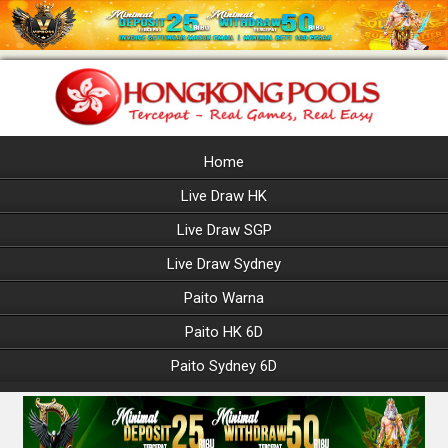
Home
Live Draw HK
Live Draw SGP
Live Draw Sydney
Paito Warna
Paito HK 6D
Paito Sydney 6D