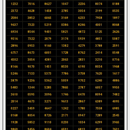
1232
7016
8627
1047
2236
8074
0188
2372
4628
1458
2785
3054
2199
0535
2584
3852
6065
3169
6233
7958
1897
9637
7323
5219
0386
8246
4001
8068
6934
8544
9401
5821
4872
5125
2626
9516
7322
2079
3174
5939
4851
5087
2896
0953
9160
1382
4279
3788
2591
6757
8673
6001
1728
8762
2414
0548
4502
3054
4381
2063
2831
3210
0716
8166
9070
1451
8530
6190
8034
1968
5246
7133
5373
7786
3758
7620
1617
3879
9236
5362
5059
9702
6240
4886
5483
1344
5285
7865
2787
6057
9950
3610
0595
3096
1746
0470
8094
7482
2014
4673
3271
9613
2867
6389
4095
0227
3459
4647
1242
1780
7558
6985
0168
8054
8726
2171
0947
7289
2545
1928
5852
9110
0230
1034
6299
3965
9869
9456
8604
6591
6813
4915
7631