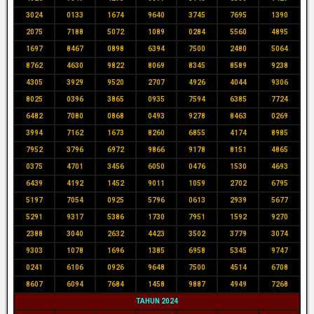
3024
0133
1674
9640
3745
7695
1390
2075
7188
5072
1089
0284
5560
4895
1697
8467
0898
6394
7500
2480
5064
8762
4630
9822
8069
8345
8589
9238
4305
3929
9520
2707
4926
4044
9306
8025
0396
3865
0935
7594
6385
7724
6482
7080
0868
0493
9278
8463
0269
3994
7162
1673
8260
6855
4174
8985
7952
3796
6972
9866
9178
8151
4865
0375
4701
3456
6050
0476
1530
4693
6439
4192
1452
9011
1059
2702
6795
5197
7054
0925
5796
0613
2939
5677
5291
9317
5386
1730
7951
1592
9270
2388
3040
2632
4423
3502
3779
3074
9303
1078
1696
1385
6958
5345
9747
0241
6106
0926
9648
7500
4514
6708
8607
6094
7684
1458
9887
4949
7268
TAHUN 2024