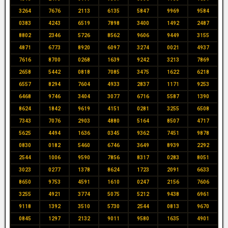
3264
7676
2113
6135
5847
9969
9584
0383
4243
6519
7898
3400
1492
2487
8802
2346
5726
8562
9606
9449
3155
4871
6773
8920
6097
3274
0021
4937
7616
8700
0268
1639
9242
3213
7869
2658
5442
0818
7085
3475
1622
6218
6557
8294
7604
4933
2837
1171
9253
6468
9746
3404
3077
6716
5587
1390
8624
1842
9619
4151
0281
3255
6508
7343
7076
2903
4880
5164
8507
4717
5625
4494
1636
0345
9362
7451
9878
0830
0182
5460
6746
3649
8939
2292
2544
1006
9590
7856
8317
0283
8051
3023
0277
1378
8624
1723
2091
6633
8650
9753
4591
1610
0247
2156
7606
3255
4921
3774
5075
5212
9438
6961
9118
1392
3510
5730
2544
0813
9670
0845
1297
2132
9011
9580
1635
4901