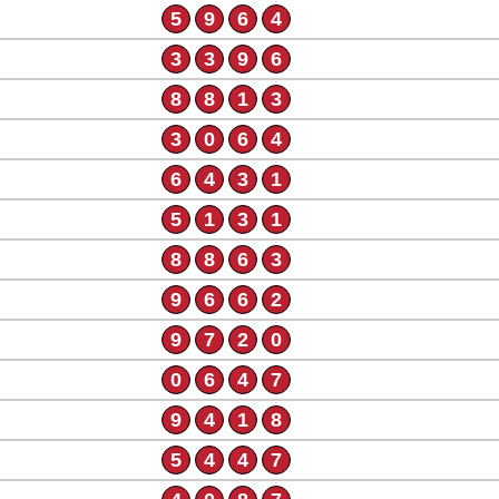
5
9
6
4
3
3
9
6
8
8
1
3
3
0
6
4
6
4
3
1
5
1
3
1
8
8
6
3
9
6
6
2
9
7
2
0
0
6
4
7
9
4
1
8
5
4
4
7