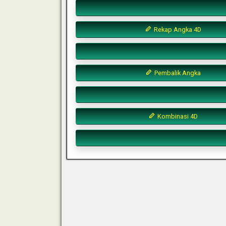
Rekap Angka 4D
Pembalik Angka
Kombinasi 4D