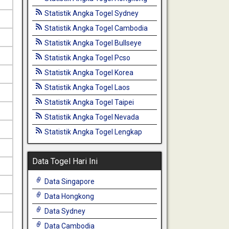
Statistik Angka Togel Sydney
Statistik Angka Togel Cambodia
Statistik Angka Togel Bullseye
Statistik Angka Togel Pcso
Statistik Angka Togel Korea
Statistik Angka Togel Laos
Statistik Angka Togel Taipei
Statistik Angka Togel Nevada
Statistik Angka Togel Lengkap
Data Togel Hari Ini
Data Singapore
Data Hongkong
Data Sydney
Data Cambodia