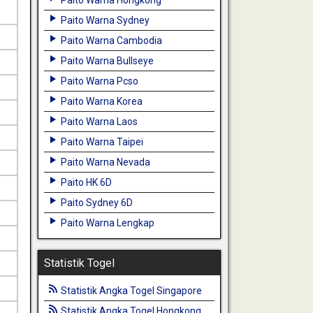
Paito Warna Hongkong
Paito Warna Sydney
Paito Warna Cambodia
Paito Warna Bullseye
Paito Warna Pcso
Paito Warna Korea
Paito Warna Laos
Paito Warna Taipei
Paito Warna Nevada
Paito HK 6D
Paito Sydney 6D
Paito Warna Lengkap
Statistik Togel
Statistik Angka Togel Singapore
Statistik Angka Togel Hongkong