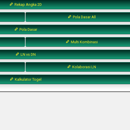
Rekap Angka 2D
Pola Dasar All
Pola Dasar
Multi Kombinasi
LN vs DN
Kolaborasi LN
Kalkulator Togel