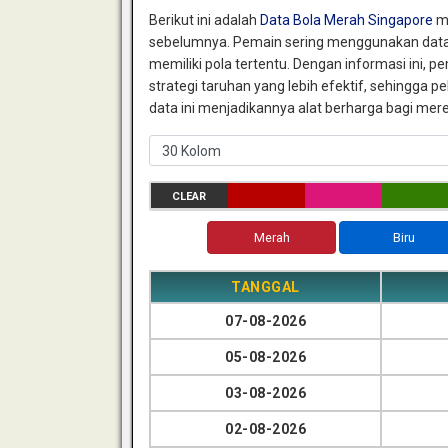
Berikut ini adalah
Data Bola Merah Singapore
me
sebelumnya. Pemain sering menggunakan data 
memiliki pola tertentu. Dengan informasi ini,
strategi taruhan yang lebih efektif, sehingga
data ini menjadikannya alat berharga bagi me
CLEAR
Merah
Biru
TANGGAL
07-08-2026
05-08-2026
03-08-2026
02-08-2026