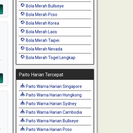
Bola Merah Bullseye
Bola Merah Pcso
Bola Merah Korea
Bola Merah Laos
Bola Merah Taipei
Bola Merah Nevada
Bola Merah Togel Lengkap
.
Paito Harian Tercepat
Paito Warna Harian Singapore
Paito Warna Harian Hongkong
Paito Warna Harian Sydney
Paito Warna Harian Cambodia
Paito Warna Harian Bullseye
.
Paito Warna Harian Pcso