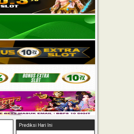
Prediksi Hari Ini