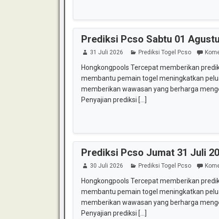
Prediksi Pcso Sabtu 01 Agust
31 Juli 2026
Prediksi Togel Pcso
Kome
Hongkongpools Tercepat memberikan prediks
membantu pemain togel meningkatkan pelua
memberikan wawasan yang berharga mengena
Penyajian prediksi [...]
Prediksi Pcso Jumat 31 Juli 2
30 Juli 2026
Prediksi Togel Pcso
Kome
Hongkongpools Tercepat memberikan prediks
membantu pemain togel meningkatkan pelua
memberikan wawasan yang berharga mengena
Penyajian prediksi [...]