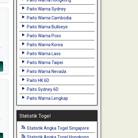
Paito Warna Hongkong
Paito Warna Sydney
Paito Warna Cambodia
Paito Warna Bullseye
Paito Warna Pcso
Paito Warna Korea
.
Paito Warna Laos
Paito Warna Taipei
Paito Warna Nevada
Paito HK 6D
Paito Sydney 6D
Paito Warna Lengkap
Statistik Togel
.
Statistik Angka Togel Singapore
Statistik Angka Togel Hongkong