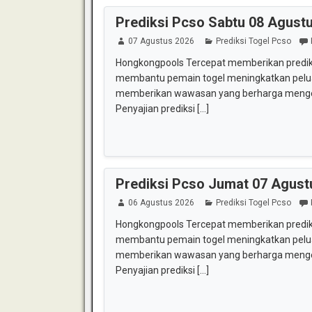
Prediksi Pcso Sabtu 08 Agust
07 Agustus 2026
Prediksi Togel Pcso
Hongkongpools Tercepat memberikan prediks
membantu pemain togel meningkatkan pelua
memberikan wawasan yang berharga mengena
Penyajian prediksi [...]
Prediksi Pcso Jumat 07 Agust
06 Agustus 2026
Prediksi Togel Pcso
Hongkongpools Tercepat memberikan prediks
membantu pemain togel meningkatkan pelua
memberikan wawasan yang berharga mengena
Penyajian prediksi [...]