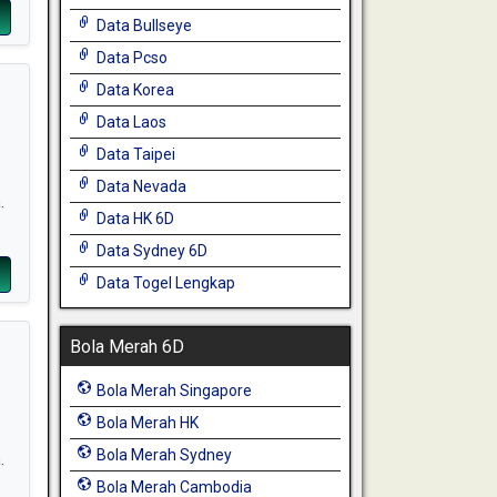
Data Bullseye
Data Pcso
Data Korea
Data Laos
Data Taipei
Data Nevada
.
Data HK 6D
Data Sydney 6D
Data Togel Lengkap
Bola Merah 6D
Bola Merah Singapore
Bola Merah HK
Bola Merah Sydney
.
Bola Merah Cambodia