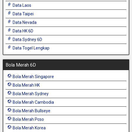
Data Laos
Data Taipei
Data Nevada
Data HK 6D
Data Sydney 6D
Data Togel Lengkap
Bola Merah 6D
Bola Merah Singapore
Bola Merah HK
Bola Merah Sydney
Bola Merah Cambodia
Bola Merah Bullseye
Bola Merah Pcso
Bola Merah Korea