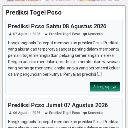
Prediksi Togel Pcso
Prediksi Pcso Sabtu 08 Agustus 2026
07 Agustus 2026
Prediksi Togel Pcso
Komentar
Hongkongpools Tercepat memberikan prediksi Pcso Prediksi
yang akurat dan terpercaya sangat penting dalam membantu
pemain togel meningkatkan peluang kemenangan mereka.
Dengan analisis mendalam, prediksi ini memberikan wawasan
yang berharga mengenai angka-angka yang berpotensi keluar
dalam pengundian berikutnya. Penyajian prediksi [...]
Selengkapnya
Prediksi Pcso Jumat 07 Agustus 2026
06 Agustus 2026
Prediksi Togel Pcso
Komentar
Hongkongpools Tercepat memberikan prediksi Pcso Prediksi