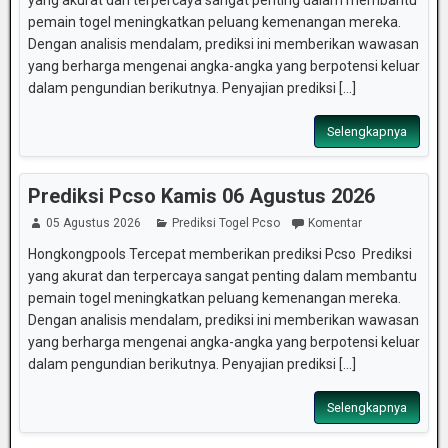
yang akurat dan terpercaya sangat penting dalam membantu
pemain togel meningkatkan peluang kemenangan mereka.
Dengan analisis mendalam, prediksi ini memberikan wawasan
yang berharga mengenai angka-angka yang berpotensi keluar
dalam pengundian berikutnya. Penyajian prediksi [...]
Selengkapnya
Prediksi Pcso Kamis 06 Agustus 2026
05 Agustus 2026
Prediksi Togel Pcso
Komentar
Hongkongpools Tercepat memberikan prediksi Pcso Prediksi
yang akurat dan terpercaya sangat penting dalam membantu
pemain togel meningkatkan peluang kemenangan mereka.
Dengan analisis mendalam, prediksi ini memberikan wawasan
yang berharga mengenai angka-angka yang berpotensi keluar
dalam pengundian berikutnya. Penyajian prediksi [...]
Selengkapnya