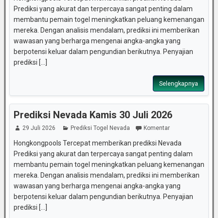
Prediksi yang akurat dan terpercaya sangat penting dalam
membantu pemain togel meningkatkan peluang kemenangan
mereka. Dengan analisis mendalam, prediksi ini memberikan
wawasan yang berharga mengenai angka-angka yang
berpotensi keluar dalam pengundian berikutnya. Penyajian
prediksi [...]
Selengkapnya
Prediksi Nevada Kamis 30 Juli 2026
29 Juli 2026
Prediksi Togel Nevada
Komentar
Hongkongpools Tercepat memberikan prediksi Nevada
Prediksi yang akurat dan terpercaya sangat penting dalam
membantu pemain togel meningkatkan peluang kemenangan
mereka. Dengan analisis mendalam, prediksi ini memberikan
wawasan yang berharga mengenai angka-angka yang
berpotensi keluar dalam pengundian berikutnya. Penyajian
prediksi [...]