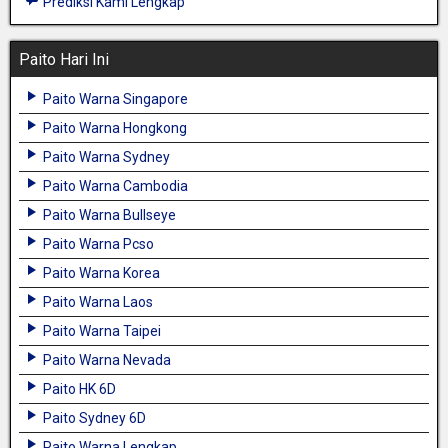
Prediksi Kami Lengkap
Paito Hari Ini
Paito Warna Singapore
Paito Warna Hongkong
Paito Warna Sydney
Paito Warna Cambodia
Paito Warna Bullseye
Paito Warna Pcso
Paito Warna Korea
Paito Warna Laos
Paito Warna Taipei
Paito Warna Nevada
Paito HK 6D
Paito Sydney 6D
Paito Warna Lengkap