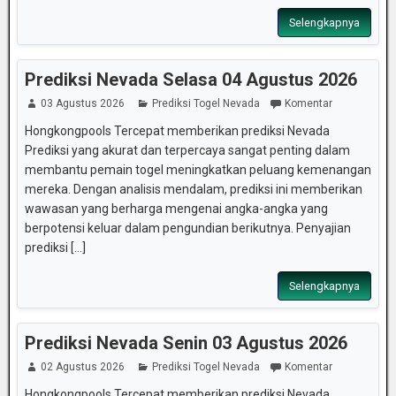
Selengkapnya
Prediksi Nevada Selasa 04 Agustus 2026
03 Agustus 2026
Prediksi Togel Nevada
Komentar
Hongkongpools Tercepat memberikan prediksi Nevada
Prediksi yang akurat dan terpercaya sangat penting dalam
membantu pemain togel meningkatkan peluang kemenangan
mereka. Dengan analisis mendalam, prediksi ini memberikan
wawasan yang berharga mengenai angka-angka yang
berpotensi keluar dalam pengundian berikutnya. Penyajian
prediksi [...]
Selengkapnya
Prediksi Nevada Senin 03 Agustus 2026
02 Agustus 2026
Prediksi Togel Nevada
Komentar
Hongkongpools Tercepat memberikan prediksi Nevada