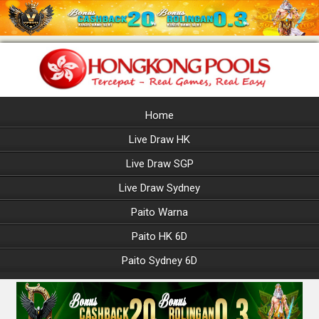
Home
Live Draw HK
Live Draw SGP
Live Draw Sydney
Paito Warna
Paito HK 6D
Paito Sydney 6D