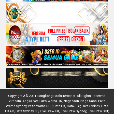
Copyright
Â©
2021 Hongkong Pools Tercepat. All Rights Reserved.
Virdsam
,
Angka Net
,
Paito Warna HK
,
Nagasaon
,
Naga Saon
,
Paito
Warna Sydney
,
Paito Warna SGP
,
Data HK
,
Data SGP
,
Data Sydney
,
Data
HK 6D
,
Data Sydney 6D
,
Live Draw HK
,
Live Draw Sydney
,
Live Draw SGP
,