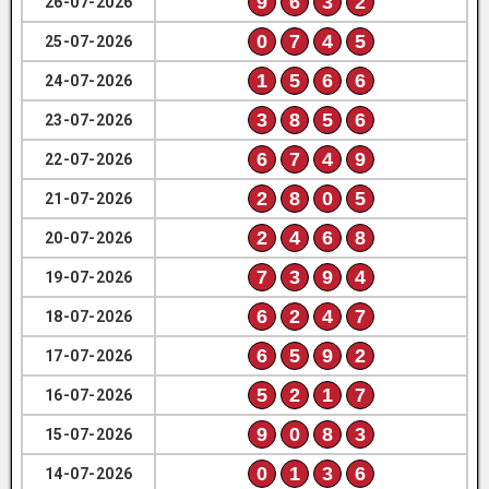
9
6
3
2
26-07-2026
0
7
4
5
25-07-2026
1
5
6
6
24-07-2026
3
8
5
6
23-07-2026
6
7
4
9
22-07-2026
2
8
0
5
21-07-2026
2
4
6
8
20-07-2026
7
3
9
4
19-07-2026
6
2
4
7
18-07-2026
6
5
9
2
17-07-2026
5
2
1
7
16-07-2026
9
0
8
3
15-07-2026
0
1
3
6
14-07-2026