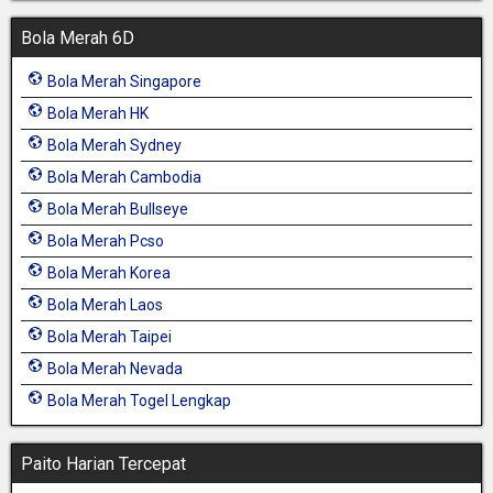
Bola Merah 6D
Bola Merah Singapore
Bola Merah HK
Bola Merah Sydney
Bola Merah Cambodia
Bola Merah Bullseye
Bola Merah Pcso
Bola Merah Korea
Bola Merah Laos
Bola Merah Taipei
Bola Merah Nevada
Bola Merah Togel Lengkap
Paito Harian Tercepat