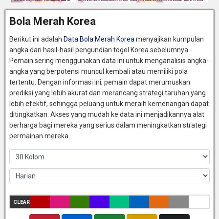
Bola Merah Korea
Berikut ini adalah
Data Bola Merah Korea
menyajikan kumpulan
angka dari hasil-hasil pengundian togel Korea sebelumnya.
Pemain sering menggunakan data ini untuk menganalisis angka-
angka yang berpotensi muncul kembali atau memiliki pola
tertentu. Dengan informasi ini, pemain dapat merumuskan
prediksi yang lebih akurat dan merancang strategi taruhan yang
lebih efektif, sehingga peluang untuk meraih kemenangan dapat
ditingkatkan. Akses yang mudah ke data ini menjadikannya alat
berharga bagi mereka yang serius dalam meningkatkan strategi
permainan mereka.
CLEAR