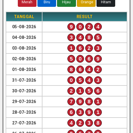
Merah
Biru
Hijau
Orange
Hitam
TANGGAL
RESULT
9
0
2
4
05-08-2026
3
4
8
5
04-08-2026
1
6
2
3
03-08-2026
5
0
6
9
02-08-2026
8
6
4
2
01-08-2026
0
5
4
3
31-07-2026
2
1
5
6
30-07-2026
7
9
8
1
29-07-2026
6
3
9
1
28-07-2026
4
2
3
8
27-07-2026