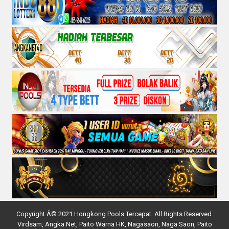
Copyright
Â©
2021 Hongkong Pools Tercepat. All Rights Reserved.
Virdsam
,
Angka Net
,
Paito Warna HK
,
Nagasaon
,
Naga Saon
,
Paito