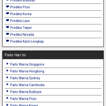
Prediksi Bullseye
Prediksi Pcso
Prediksi Korea
Prediksi Laos
Prediksi Taipei
Prediksi Nevada
Prediksi Kami Lengkap
Paito Hari Ini
Paito Warna Singapore
Paito Warna Hongkong
Paito Warna Sydney
Paito Warna Cambodia
Paito Warna Bullseye
Paito Warna Pcso
Paito Warna Korea