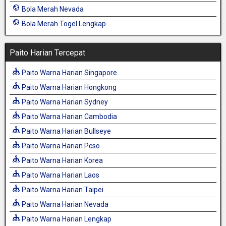
Bola Merah Nevada
Bola Merah Togel Lengkap
Paito Harian Tercepat
Paito Warna Harian Singapore
Paito Warna Harian Hongkong
Paito Warna Harian Sydney
Paito Warna Harian Cambodia
Paito Warna Harian Bullseye
Paito Warna Harian Pcso
Paito Warna Harian Korea
Paito Warna Harian Laos
Paito Warna Harian Taipei
Paito Warna Harian Nevada
Paito Warna Harian Lengkap