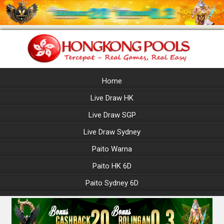
Home
Live Draw HK
Live Draw SGP
Live Draw Sydney
Paito Warna
Paito HK 6D
Paito Sydney 6D