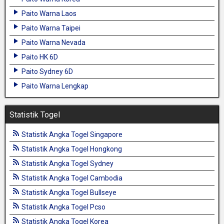
Paito Warna Laos
Paito Warna Taipei
Paito Warna Nevada
Paito HK 6D
Paito Sydney 6D
Paito Warna Lengkap
Statistik Togel
Statistik Angka Togel Singapore
Statistik Angka Togel Hongkong
Statistik Angka Togel Sydney
Statistik Angka Togel Cambodia
Statistik Angka Togel Bullseye
Statistik Angka Togel Pcso
Statistik Angka Togel Korea