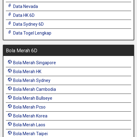
Data Nevada
Data HK 6D
Data Sydney 6D
Data Togel Lengkap
Bola Merah 6D
Bola Merah Singapore
Bola Merah HK
Bola Merah Sydney
Bola Merah Cambodia
Bola Merah Bullseye
Bola Merah Pcso
Bola Merah Korea
Bola Merah Laos
Bola Merah Taipei