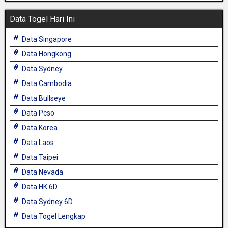
Data Togel Hari Ini
Data Singapore
Data Hongkong
Data Sydney
Data Cambodia
Data Bullseye
Data Pcso
Data Korea
Data Laos
Data Taipei
Data Nevada
Data HK 6D
Data Sydney 6D
Data Togel Lengkap