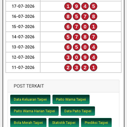
1
9
4
5
17-07-2026
8
5
7
8
16-07-2026
6
7
0
1
15-07-2026
5
7
8
7
14-07-2026
6
5
0
4
13-07-2026
3
0
9
4
12-07-2026
2
3
2
1
11-07-2026
POST TERKAIT
Data Keluaran Taipei
Paito Warna Taipei
Paito Warna Harian Taipei
Data Paito Taipei
Bola Merah Taipei
Statistik Taipei
Prediksi Taipei