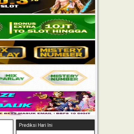
Prediksi Hari Ini