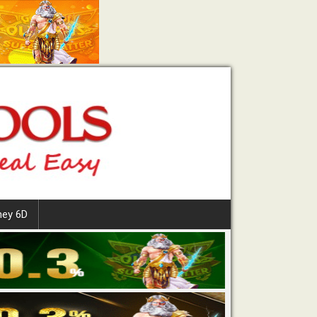
ney 6D