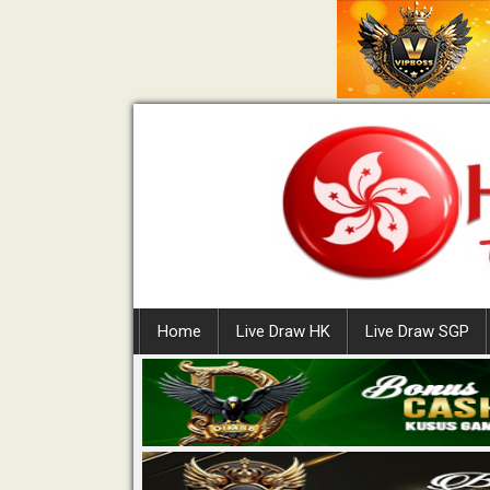
Home
Live Draw HK
Live Draw SGP