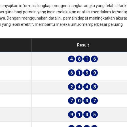
enyajikan informasi lengkap mengenai angka-angka yang telah ditarik
berguna bagi pemain yang ingin melakukan analisis mendalam terhada
umnya. Dengan menggunakan data ini, pemain dapat meningkatkan akuras
an yang lebih efektif, membantu mereka untuk memperbesar peluang
Result
4
8
1
6
6
1
9
9
2
4
4
8
7
0
3
7
9
1
3
5