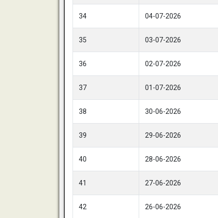
34
04-07-2026
35
03-07-2026
36
02-07-2026
37
01-07-2026
38
30-06-2026
39
29-06-2026
40
28-06-2026
41
27-06-2026
42
26-06-2026