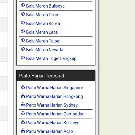
Bola Merah Bullseye
Bola Merah Pcso
Bola Merah Korea
Bola Merah Laos
Bola Merah Taipei
Bola Merah Nevada
Bola Merah Togel Lengkap
Paito Harian Tercepat
Paito Warna Harian Singapore
Paito Warna Harian Hongkong
Paito Warna Harian Sydney
Paito Warna Harian Cambodia
Paito Warna Harian Bullseye
Paito Warna Harian Pcso