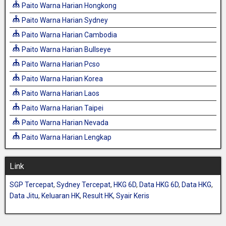
Paito Warna Harian Hongkong
Paito Warna Harian Sydney
Paito Warna Harian Cambodia
Paito Warna Harian Bullseye
Paito Warna Harian Pcso
Paito Warna Harian Korea
Paito Warna Harian Laos
Paito Warna Harian Taipei
Paito Warna Harian Nevada
Paito Warna Harian Lengkap
Link
SGP Tercepat
,
Sydney Tercepat
,
HKG 6D
,
Data HKG 6D
,
Data HKG
,
Data Jitu
,
Keluaran HK
,
Result HK
,
Syair Keris