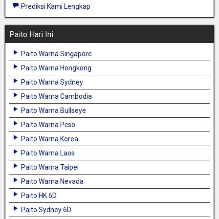
Prediksi Kami Lengkap
Paito Hari Ini
Paito Warna Singapore
Paito Warna Hongkong
Paito Warna Sydney
Paito Warna Cambodia
Paito Warna Bullseye
Paito Warna Pcso
Paito Warna Korea
Paito Warna Laos
Paito Warna Taipei
Paito Warna Nevada
Paito HK 6D
Paito Sydney 6D