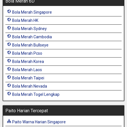
Bola Merah 6D
Bola Merah Singapore
Bola Merah HK
Bola Merah Sydney
Bola Merah Cambodia
Bola Merah Bullseye
Bola Merah Pcso
Bola Merah Korea
Bola Merah Laos
Bola Merah Taipei
Bola Merah Nevada
Bola Merah Togel Lengkap
Paito Harian Tercepat
Paito Warna Harian Singapore