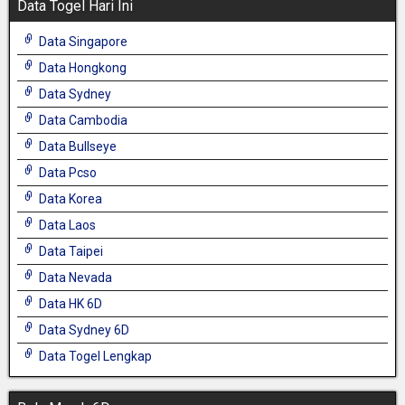
Data Togel Hari Ini
Data Singapore
Data Hongkong
Data Sydney
Data Cambodia
Data Bullseye
Data Pcso
Data Korea
Data Laos
Data Taipei
Data Nevada
Data HK 6D
Data Sydney 6D
Data Togel Lengkap