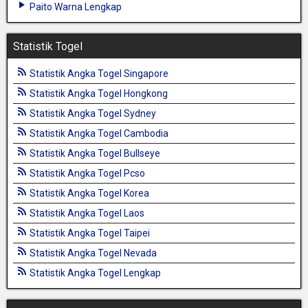
Paito Warna Lengkap
Statistik Togel
Statistik Angka Togel Singapore
Statistik Angka Togel Hongkong
Statistik Angka Togel Sydney
Statistik Angka Togel Cambodia
Statistik Angka Togel Bullseye
Statistik Angka Togel Pcso
Statistik Angka Togel Korea
Statistik Angka Togel Laos
Statistik Angka Togel Taipei
Statistik Angka Togel Nevada
Statistik Angka Togel Lengkap