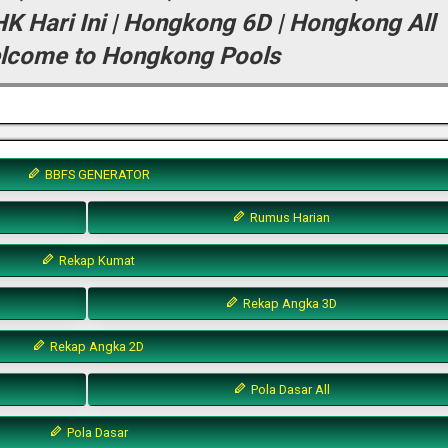
K Hari Ini | Hongkong 6D | Hongkong All
elcome to Hongkong Pools
BBFS GENERATOR
Rumus Harian
Rekap Kumat
Rekap Angka 3D
Rekap Angka 2D
Pola Dasar All
Pola Dasar