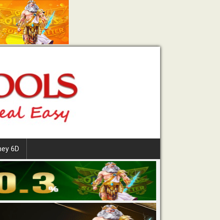
ney 6D