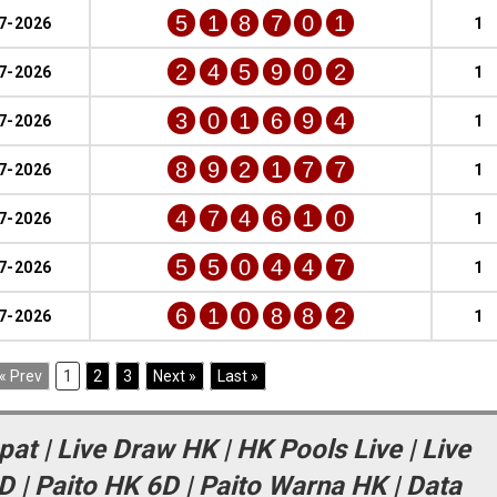
5
1
8
7
0
1
7-2026
1
2
4
5
9
0
2
7-2026
1
3
0
1
6
9
4
7-2026
1
8
9
2
1
7
7
7-2026
1
4
7
4
6
1
0
7-2026
1
5
5
0
4
4
7
7-2026
1
6
1
0
8
8
2
7-2026
1
« Prev
1
2
3
Next »
Last »
t | Live Draw HK | HK Pools Live | Live
 | Paito HK 6D | Paito Warna HK | Data