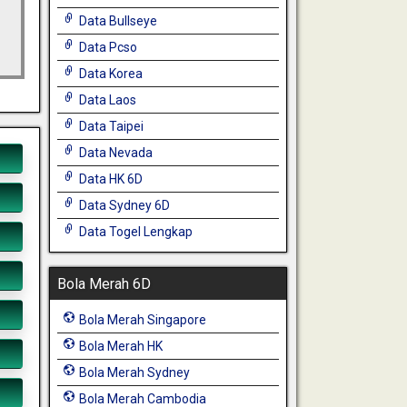
Data Bullseye
Data Pcso
Data Korea
Data Laos
Data Taipei
Data Nevada
Data HK 6D
Data Sydney 6D
Data Togel Lengkap
Bola Merah 6D
Bola Merah Singapore
Bola Merah HK
Bola Merah Sydney
Bola Merah Cambodia