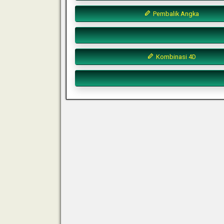
Pembalik Angka
Kombinasi 4D