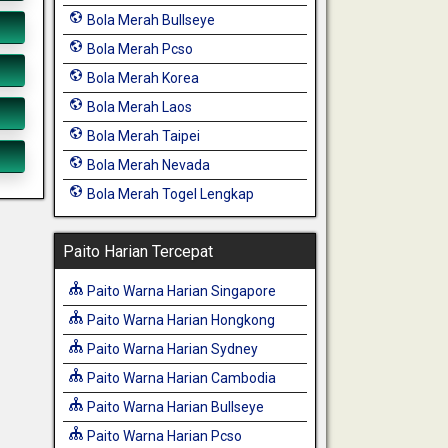
Bola Merah Bullseye
Bola Merah Pcso
Bola Merah Korea
Bola Merah Laos
Bola Merah Taipei
Bola Merah Nevada
Bola Merah Togel Lengkap
Paito Harian Tercepat
Paito Warna Harian Singapore
Paito Warna Harian Hongkong
Paito Warna Harian Sydney
Paito Warna Harian Cambodia
Paito Warna Harian Bullseye
Paito Warna Harian Pcso