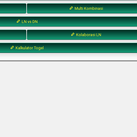
Multi Kombinasi
LN vs DN
Kolaborasi LN
Kalkulator Togel