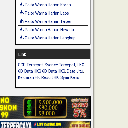
Paito Warna Harian Korea
Paito Warna Harian Laos
Paito Warna Harian Taipei
Paito Warna Harian Nevada
Paito Warna Harian Lengkap
Link
SGP Tercepat
,
Sydney Tercepat
,
HKG
6D
,
Data HKG 6D
,
Data HKG
,
Data Jitu
,
Keluaran HK
,
Result HK
,
Syair Keris