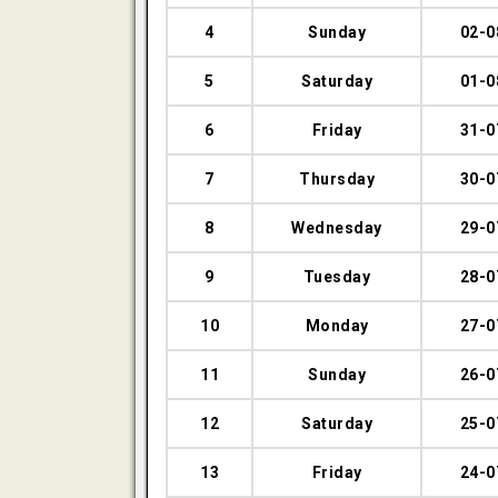
4
Sunday
02-0
5
Saturday
01-0
6
Friday
31-0
7
Thursday
30-0
8
Wednesday
29-0
9
Tuesday
28-0
10
Monday
27-0
11
Sunday
26-0
12
Saturday
25-0
13
Friday
24-0