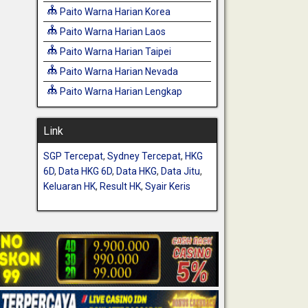
Paito Warna Harian Korea
Paito Warna Harian Laos
Paito Warna Harian Taipei
Paito Warna Harian Nevada
Paito Warna Harian Lengkap
Link
SGP Tercepat
,
Sydney Tercepat
,
HKG
6D
,
Data HKG 6D
,
Data HKG
,
Data Jitu
,
Keluaran HK
,
Result HK
,
Syair Keris