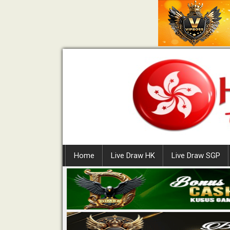
Home
Live Draw HK
Live Draw SGP