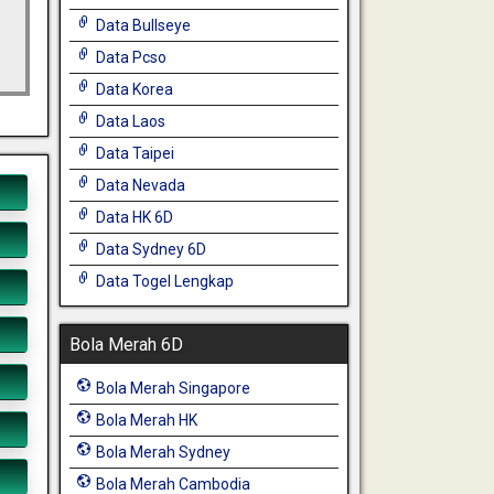
Data Bullseye
Data Pcso
Data Korea
Data Laos
Data Taipei
Data Nevada
Data HK 6D
Data Sydney 6D
Data Togel Lengkap
Bola Merah 6D
Bola Merah Singapore
Bola Merah HK
Bola Merah Sydney
Bola Merah Cambodia