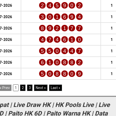
2
4
5
9
0
2
7-2026
1
3
0
1
6
9
4
7-2026
1
8
9
2
1
7
7
7-2026
1
4
7
4
6
1
0
7-2026
1
5
5
0
4
4
7
7-2026
1
6
1
0
8
8
2
7-2026
1
5
0
8
8
0
9
7-2026
1
« Prev
1
2
3
Next »
Last »
t | Live Draw HK | HK Pools Live | Live
 | Paito HK 6D | Paito Warna HK | Data