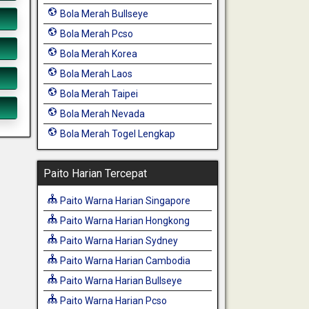
Bola Merah Bullseye
Bola Merah Pcso
Bola Merah Korea
Bola Merah Laos
Bola Merah Taipei
Bola Merah Nevada
Bola Merah Togel Lengkap
Paito Harian Tercepat
Paito Warna Harian Singapore
Paito Warna Harian Hongkong
Paito Warna Harian Sydney
Paito Warna Harian Cambodia
Paito Warna Harian Bullseye
Paito Warna Harian Pcso