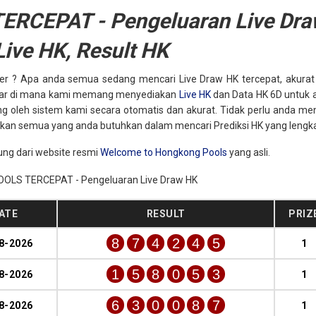
CEPAT - Pengeluaran Live Dra
Live HK, Result HK
eler ? Apa anda semua sedang mencari Live Draw HK tercepat, akurat
benar di mana kami memang menyediakan
Live HK
dan Data HK 6D untuk 
g oleh sistem kami secara otomatis dan akurat. Tidak perlu anda men
kan semua yang anda butuhkan dalam mencari Prediksi HK yang lengk
sung dari website resmi
Welcome to Hongkong Pools
yang asli.
ATE
RESULT
PRIZ
8
7
4
2
4
5
8-2026
1
1
5
8
0
5
3
8-2026
1
6
3
0
0
8
7
8-2026
1