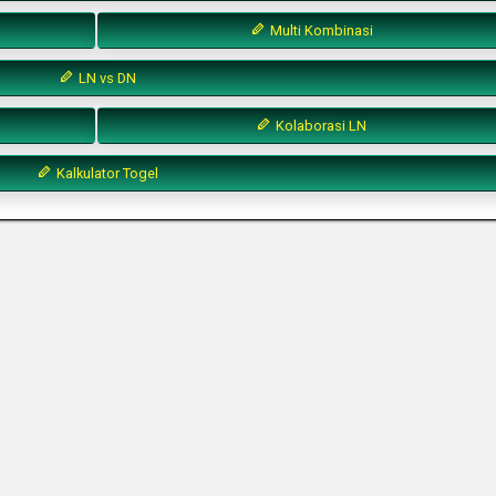
Multi Kombinasi
LN vs DN
Kolaborasi LN
Kalkulator Togel