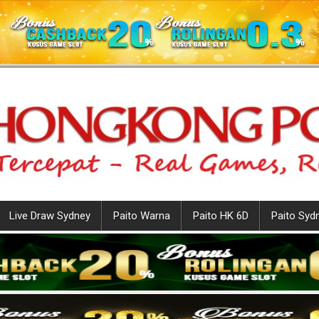
Live Draw Sydney
Paito Warna
Paito HK 6D
Paito Syd