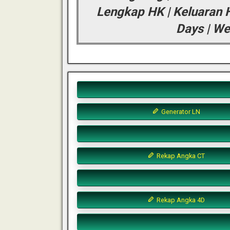
Lengkap HK | Keluaran H
Days | W
Generator LN
Rekap Angka CT
Rekap Angka 4D