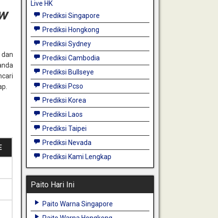
Live HK
w
Prediksi Singapore
Prediksi Hongkong
Prediksi Sydney
 dan
Prediksi Cambodia
anda
Prediksi Bullseye
cari
Prediksi Pcso
ap.
Prediksi Korea
Prediksi Laos
Prediksi Taipei
Prediksi Nevada
E
Prediksi Kami Lengkap
Paito Hari Ini
Paito Warna Singapore