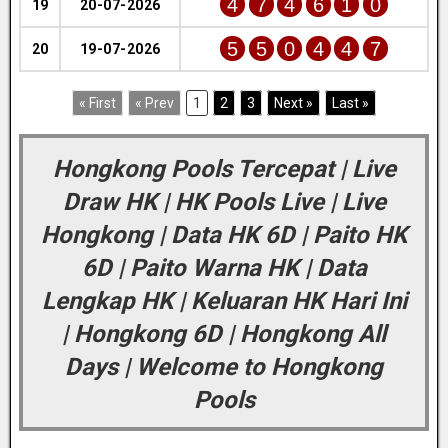
4
7
4
6
1
0
19
20-07-2026
5
5
0
4
4
7
20
19-07-2026
« First
« Prev
1
2
3
Next »
Last »
Hongkong Pools Tercepat | Live
Draw HK | HK Pools Live | Live
Hongkong | Data HK 6D | Paito HK
6D | Paito Warna HK | Data
Lengkap HK | Keluaran HK Hari Ini
| Hongkong 6D | Hongkong All
Days | Welcome to Hongkong
Pools