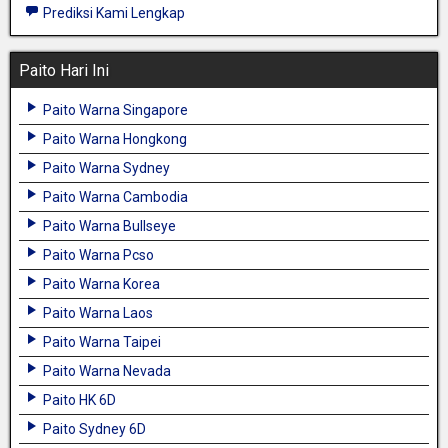
Prediksi Kami Lengkap
Paito Hari Ini
Paito Warna Singapore
Paito Warna Hongkong
Paito Warna Sydney
Paito Warna Cambodia
Paito Warna Bullseye
Paito Warna Pcso
Paito Warna Korea
Paito Warna Laos
Paito Warna Taipei
Paito Warna Nevada
Paito HK 6D
Paito Sydney 6D