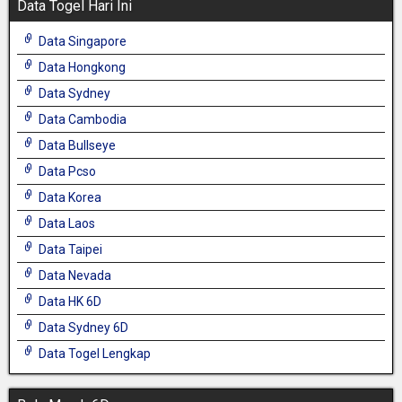
Data Togel Hari Ini
Data Singapore
Data Hongkong
Data Sydney
Data Cambodia
Data Bullseye
Data Pcso
Data Korea
Data Laos
Data Taipei
Data Nevada
Data HK 6D
Data Sydney 6D
Data Togel Lengkap