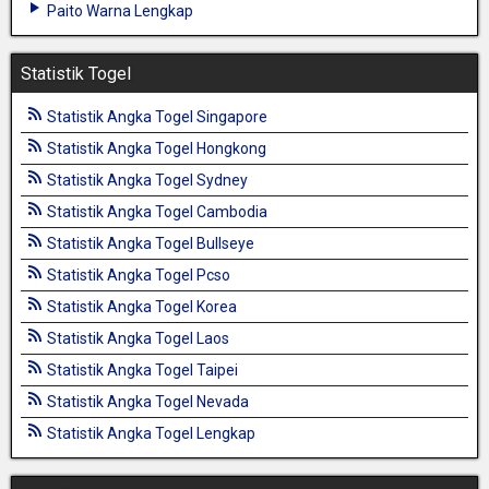
Paito Warna Lengkap
Statistik Togel
Statistik Angka Togel Singapore
Statistik Angka Togel Hongkong
Statistik Angka Togel Sydney
Statistik Angka Togel Cambodia
Statistik Angka Togel Bullseye
Statistik Angka Togel Pcso
Statistik Angka Togel Korea
Statistik Angka Togel Laos
Statistik Angka Togel Taipei
Statistik Angka Togel Nevada
Statistik Angka Togel Lengkap