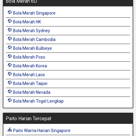
Bola Merah 6D
Bola Merah Singapore
Bola Merah HK
Bola Merah Sydney
Bola Merah Cambodia
Bola Merah Bullseye
Bola Merah Pcso
Bola Merah Korea
Bola Merah Laos
Bola Merah Taipei
Bola Merah Nevada
Bola Merah Togel Lengkap
Paito Harian Tercepat
Paito Warna Harian Singapore