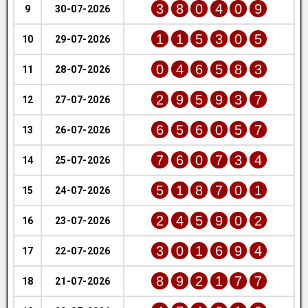
3
8
0
4
0
9
9
30-07-2026
1
1
5
3
0
5
10
29-07-2026
0
4
6
5
8
3
11
28-07-2026
2
9
5
9
3
7
12
27-07-2026
6
5
6
0
5
7
13
26-07-2026
7
6
0
7
3
4
14
25-07-2026
5
1
8
7
0
1
15
24-07-2026
2
4
5
9
0
2
16
23-07-2026
3
0
1
6
9
4
17
22-07-2026
8
9
2
1
7
7
18
21-07-2026