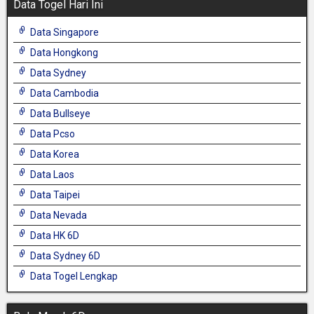
Data Togel Hari Ini
Data Singapore
Data Hongkong
Data Sydney
Data Cambodia
Data Bullseye
Data Pcso
Data Korea
Data Laos
Data Taipei
Data Nevada
Data HK 6D
Data Sydney 6D
Data Togel Lengkap