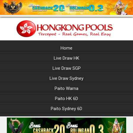
Home
Live Draw HK
Live Draw SGP
Live Draw Sydney
Paito Warna
Paito HK 6D
Paito Sydney 6D