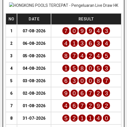
NO
DATE
RESULT
7
0
9
9
4
3
1
07-08-2026
4
1
3
6
3
4
2
06-08-2026
8
7
4
2
4
5
3
05-08-2026
1
5
8
0
5
3
4
04-08-2026
6
3
0
0
8
7
5
03-08-2026
9
0
6
7
2
3
6
02-08-2026
4
6
7
2
9
2
7
01-08-2026
5
2
1
1
4
0
8
31-07-2026