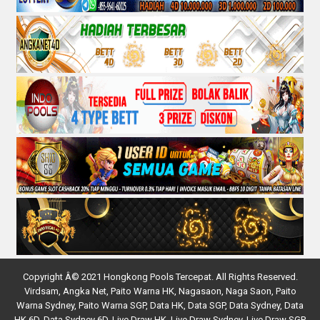
Copyright
Â©
2021 Hongkong Pools Tercepat. All Rights Reserved.
Virdsam
,
Angka Net
,
Paito Warna HK
,
Nagasaon
,
Naga Saon
,
Paito
Warna Sydney
,
Paito Warna SGP
,
Data HK
,
Data SGP
,
Data Sydney
,
Data
HK 6D
,
Data Sydney 6D
,
Live Draw HK
,
Live Draw Sydney
,
Live Draw SGP
,