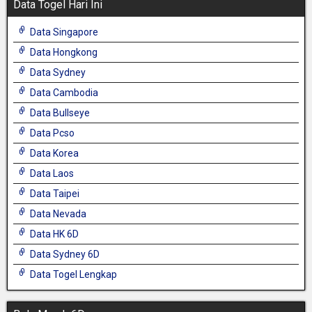
Data Togel Hari Ini
Data Singapore
Data Hongkong
Data Sydney
Data Cambodia
Data Bullseye
Data Pcso
Data Korea
Data Laos
Data Taipei
Data Nevada
Data HK 6D
Data Sydney 6D
Data Togel Lengkap