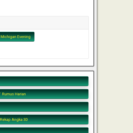
o Michigan Evening
Rumus Harian
Rekap Angka 3D