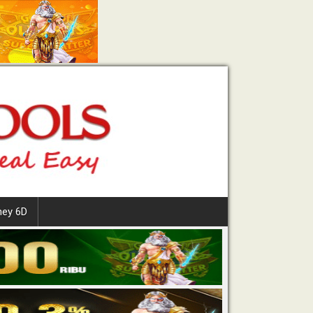
ney 6D