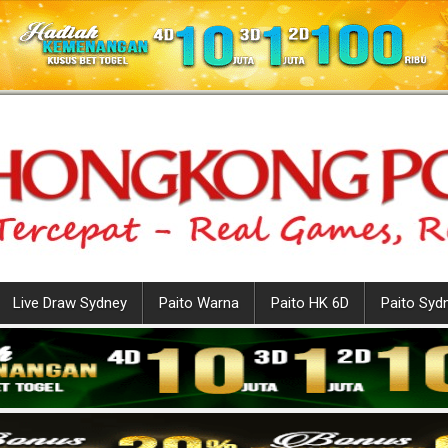
Live Draw Sydney
Paito Warna
Paito HK 6D
Paito Syd