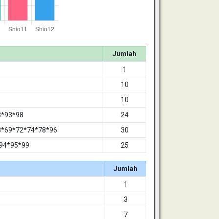
Jumlah
1
10
10
8*93*98
24
8*69*72*74*78*96
30
94*95*99
25
Jumlah
1
3
7