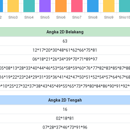
Angka 2D Belakang
63
12*17*20*30*48*61*62*66*75*81
06*18*21*26*34*39*70*71*89*97
05*08*13*28*33*40*44*46*53*56*58*59*60*76*77*82*83*85*87*8
16*19*22*23*24*29*31*35*36*41*42*47*50*51*52*54*57*64*67*6
9*10*25*27*32*37*38*43*45*49*55*65*73*79*80*84*86*90*91*92*
Angka 2D Tengah
16
02*18*81
07*28*37*46*73*91*96