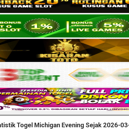
atistik Togel Michigan Evening Sejak 2026-03