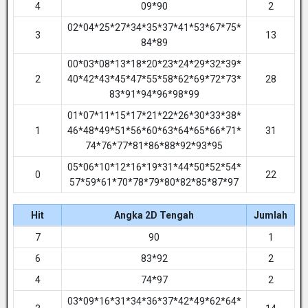
4
09*90
2
02*04*25*27*34*35*37*41*53*67*75*
3
13
84*89
00*03*08*13*18*20*23*24*29*32*39*
2
40*42*43*45*47*55*58*62*69*72*73*
28
83*91*94*96*98*99
01*07*11*15*17*21*22*26*30*33*38*
1
46*48*49*51*56*60*63*64*65*66*71*
31
74*76*77*81*86*88*92*93*95
05*06*10*12*16*19*31*44*50*52*54*
0
22
57*59*61*70*78*79*80*82*85*87*97
Hit
Angka 2D Tengah
Jumlah
7
90
1
6
83*92
2
4
74*97
2
03*09*16*31*34*36*37*42*49*62*64*