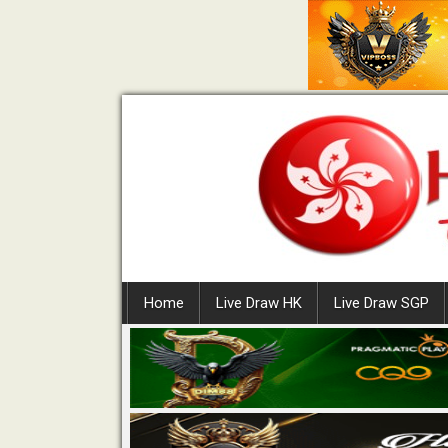
Home
Live Draw HK
Live Draw SGP