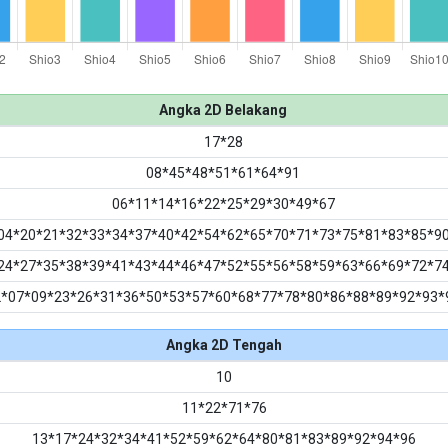
Angka 2D Belakang
17*28
08*45*48*51*61*64*91
06*11*14*16*22*25*29*30*49*67
04*20*21*32*33*34*37*40*42*54*62*65*70*71*73*75*81*83*85*9
24*27*35*38*39*41*43*44*46*47*52*55*56*58*59*63*66*69*72*7
2*07*09*23*26*31*36*50*53*57*60*68*77*78*80*86*88*89*92*93*
Angka 2D Tengah
10
11*22*71*76
13*17*24*32*34*41*52*59*62*64*80*81*83*89*92*94*96