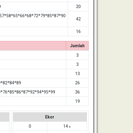
9
20
57*58*65*66*68*72*79*85*87*90
42
16
Jumlah
3
3
13
9*82*84*89
26
3*76*85*86*87*92*94*95*99
36
19
Ekor
0
14
x