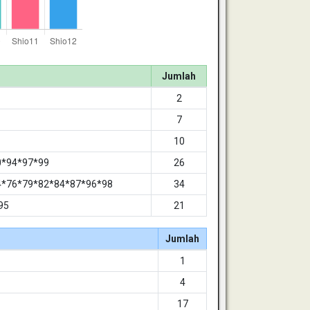
Jumlah
2
7
10
0*94*97*99
26
4*76*79*82*84*87*96*98
34
95
21
Jumlah
1
4
17