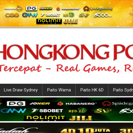
Live Draw Sydney
Paito Warna
Paito HK 6D
Paito Syd