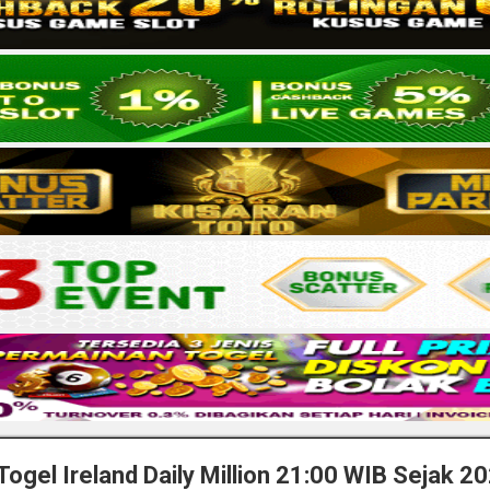
 Togel Ireland Daily Million 21:00 WIB Sejak 