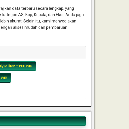
ajikan data terbaru secara lengkap, yang
ategori AS, Kop, Kepala, dan Ekor. Anda juga
ebih akurat. Selain itu, kami menyediakan
h. Dengan akses mudah dan pembaruan
ly Million 21:00 WIB
0 WIB