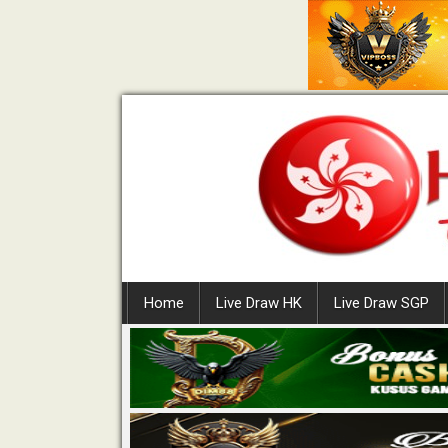
Home
Live Draw HK
Live Draw SGP