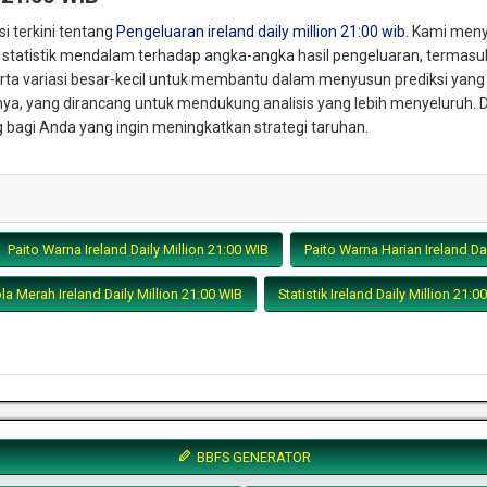
 terkini tentang
Pengeluaran ireland daily million 21:00 wib
. Kami meny
tatistik mendalam terhadap angka-angka hasil pengeluaran, termasuk k
rta variasi besar-kecil untuk membantu dalam menyusun prediksi yang l
mnya, yang dirancang untuk mendukung analisis yang lebih menyeluru
g bagi Anda yang ingin meningkatkan strategi taruhan.
Paito Warna Ireland Daily Million 21:00 WIB
Paito Warna Harian Ireland Dai
la Merah Ireland Daily Million 21:00 WIB
Statistik Ireland Daily Million 21:0
BBFS GENERATOR