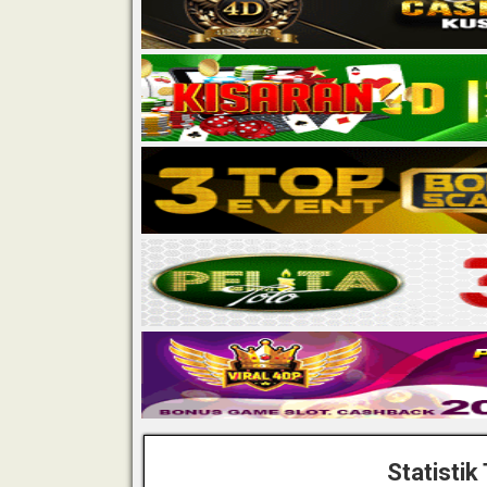
Statistik