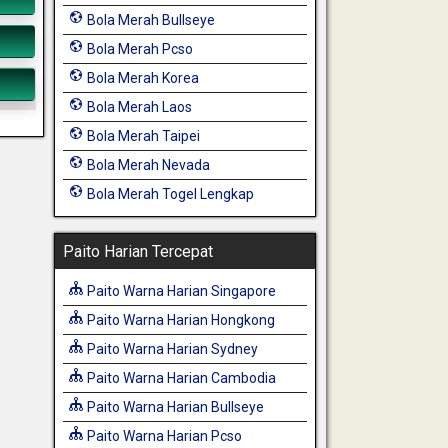
Bola Merah Bullseye
Bola Merah Pcso
Bola Merah Korea
Bola Merah Laos
Bola Merah Taipei
Bola Merah Nevada
Bola Merah Togel Lengkap
Paito Harian Tercepat
Paito Warna Harian Singapore
Paito Warna Harian Hongkong
Paito Warna Harian Sydney
Paito Warna Harian Cambodia
Paito Warna Harian Bullseye
Paito Warna Harian Pcso