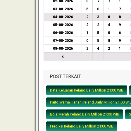
02-08-2026
8
7
7
1
03-08-2026
5
0
1
7
04-08-2026
2
3
8
8
05-08-2026
2
2
4
9
06-08-2026
1
5
0
6
07-08-2026
0
5
8
9
08-08-2026
2
4
2
1
x
POST TERKAIT
Data Keluaran Ireland Daily Million 21:00 WIB
Paito Warna Harian Ireland Daily Million 21:00 WI
Bola Merah Ireland Daily Million 21:00 WIB
S
Prediksi Ireland Daily Million 21:00 WIB