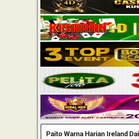
Paito Warna Harian Ireland Dai