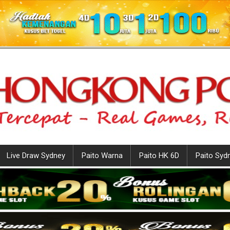
Live Draw Sydney
Paito Warna
Paito HK 6D
Paito Syd