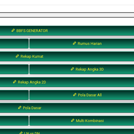
BBFS GENERATOR
Rumus Harian
Rekap Kumat
Rekap Angka 3D
Rekap Angka 2D
Pola Dasar All
Pola Dasar
Multi Kombinasi
LN vs DN