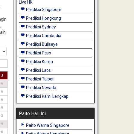
Live HK
n
Prediksi Singapore
Prediksi Hongkong
ngin
,
Prediksi Sydney
aih
Prediksi Cambodia
Prediksi Bullseye
Prediksi Pcso
Prediksi Korea
Prediksi Laos
J
Prediksi Taipei
6
Prediksi Nevada
6
Prediksi Kami Lengkap
6
9
Paito Hari Ini
3
9
Paito Warna Singapore
0