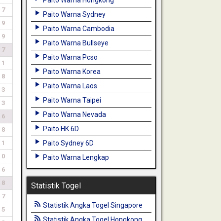
Paito Warna Hongkong
7
Paito Warna Sydney
9
Paito Warna Cambodia
9
Paito Warna Bullseye
7
Paito Warna Pcso
1
Paito Warna Korea
8
Paito Warna Laos
3
Paito Warna Taipei
3
Paito Warna Nevada
6
Paito HK 6D
8
1
Paito Sydney 6D
0
Paito Warna Lengkap
6
8
Statistik Togel
7
Statistik Angka Togel Singapore
5
Statistik Angka Togel Hongkong