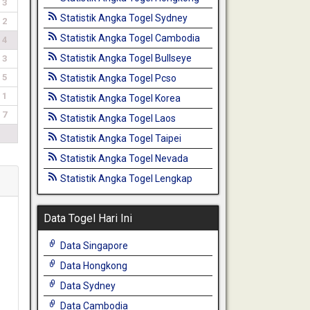
3
Statistik Angka Togel Sydney
2
Statistik Angka Togel Cambodia
4
Statistik Angka Togel Bullseye
3
5
Statistik Angka Togel Pcso
1
Statistik Angka Togel Korea
7
Statistik Angka Togel Laos
Statistik Angka Togel Taipei
Statistik Angka Togel Nevada
Statistik Angka Togel Lengkap
Data Togel Hari Ini
Data Singapore
Data Hongkong
Data Sydney
Data Cambodia