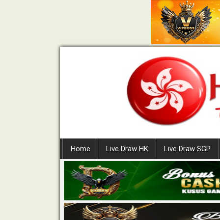
Home
Live Draw HK
Live Draw SGP