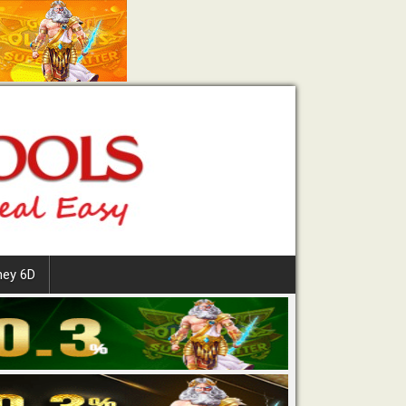
ney 6D