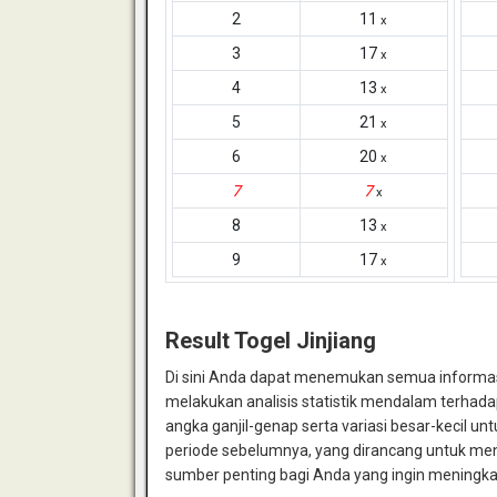
2
11
x
3
17
x
4
13
x
5
21
x
6
20
x
7
7
x
8
13
x
9
17
x
Result Togel Jinjiang
Di sini Anda dapat menemukan semua informasi
melakukan analisis statistik mendalam terhada
angka ganjil-genap serta variasi besar-kecil u
periode sebelumnya, yang dirancang untuk men
sumber penting bagi Anda yang ingin meningkat