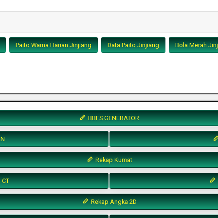
Paito Warna Harian Jinjiang
Data Paito Jinjiang
Bola Merah Jin
BBFS GENERATOR
LN
Rekap Kumat
 CT
Rekap Angka 2D