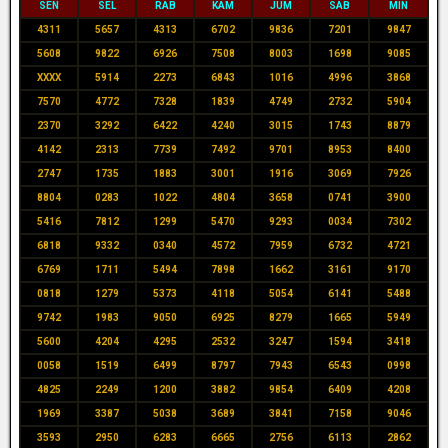
SEN
SEL
RAB
KAM
JUM
SAB
MIN
4311
5657
4313
6702
9836
7201
9847
5608
9822
6926
7508
8003
1698
9085
XXXX
5914
2273
6843
1016
4996
3868
7570
4772
7328
1839
4749
2732
5904
2370
3292
6422
4240
3015
1743
8879
4142
2313
7739
7492
9701
8953
8400
2747
1735
1883
3001
1916
3069
7926
8804
0283
1022
4804
3658
0741
3900
5416
7812
1299
5470
9293
0034
7302
6818
9332
0340
4572
7959
6732
4721
6769
1711
5494
7898
1662
3161
9170
0818
1279
5373
4118
5054
6141
5488
9742
1983
9050
6925
8279
1665
5949
5600
4204
4295
2532
3247
1594
3418
0058
1519
6499
8797
7943
6543
0998
4825
2249
1200
3882
9854
6409
4208
1969
3387
5038
3689
3841
7158
9046
3593
2950
6283
6665
2756
6113
2862