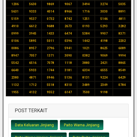
1206
5630
9869
9067
3494
3274
5035
5631
9333
4014
8966
1716
3030
8891
5159
9537
0732
8742
1251
5146
4811
4910
6612
9688
2673
0193
5293
3282
0999
3945
1433
6474
5384
9907
8371
0106
5895
5011
0396
1442
4198
2202
0086
8957
2796
5941
1021
8625
6089
8947
7057
1371
3090
0382
9069
9994
5542
6516
7078
1118
3880
2421
8865
6640
5933
1744
3181
6334
6555
8549
2380
4871
0946
5136
8131
9224
6429
1132
1712
5518
8310
3489
2349
0784
1955
4132
9552
6147
7500
9198
POST TERKAIT
Data Keluaran Jinjiang
Paito Warna Jinjiang