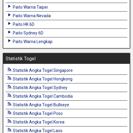
Paito Warna Taipei
Paito Warna Nevada
Paito HK 6D
Paito Sydney 6D
Paito Warna Lengkap
Statistik Togel
Statistik Angka Togel Singapore
Statistik Angka Togel Hongkong
Statistik Angka Togel Sydney
Statistik Angka Togel Cambodia
Statistik Angka Togel Bullseye
Statistik Angka Togel Pcso
Statistik Angka Togel Korea
Statistik Angka Togel Laos