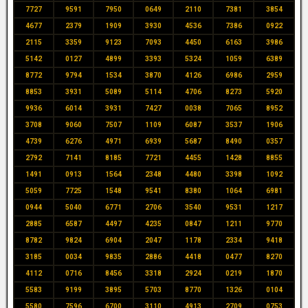
7727
9591
7950
0649
2110
7381
3854
4677
2379
1909
3930
4536
7386
0922
2115
3359
9123
7093
4450
6163
3986
5142
0127
4899
3393
5324
1059
6389
8772
9794
1534
3870
4126
6986
2959
8853
3931
5089
5114
4706
8273
5920
9936
6014
3931
7427
0038
7065
8952
3708
9060
7507
1109
6087
3537
1906
4739
6276
4971
6939
5687
8490
0357
2792
7141
8185
7721
4455
1428
8855
1491
0913
1564
2348
4480
3398
1092
5059
7725
1548
9541
8380
1064
6981
0944
5040
6771
2706
3540
9531
1217
2885
6587
4497
4235
0847
1211
9770
8782
9824
6904
2047
1178
2334
9418
3185
0034
9835
2886
4418
0477
8270
4112
0716
8456
3318
2924
0219
1870
5583
9199
3895
5703
8770
1326
0104
5580
7596
6700
3110
4913
2709
0753