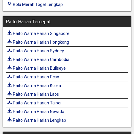
Bola Merah Togel Lengkap
Paito Harian Tercepat
Paito Warna Harian Singapore
Paito Warna Harian Hongkong
Paito Warna Harian Sydney
Paito Warna Harian Cambodia
Paito Warna Harian Bullseye
Paito Warna Harian Pcso
Paito Warna Harian Korea
Paito Warna Harian Laos
Paito Warna Harian Taipei
Paito Warna Harian Nevada
Paito Warna Harian Lengkap