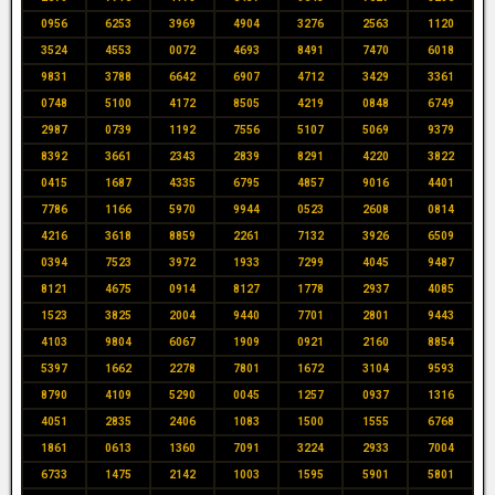
0956
6253
3969
4904
3276
2563
1120
3524
4553
0072
4693
8491
7470
6018
9831
3788
6642
6907
4712
3429
3361
0748
5100
4172
8505
4219
0848
6749
2987
0739
1192
7556
5107
5069
9379
8392
3661
2343
2839
8291
4220
3822
0415
1687
4335
6795
4857
9016
4401
7786
1166
5970
9944
0523
2608
0814
4216
3618
8859
2261
7132
3926
6509
0394
7523
3972
1933
7299
4045
9487
8121
4675
0914
8127
1778
2937
4085
1523
3825
2004
9440
7701
2801
9443
4103
9804
6067
1909
0921
2160
8854
5397
1662
2278
7801
1672
3104
9593
8790
4109
5290
0045
1257
0937
1316
4051
2835
2406
1083
1500
1555
6768
1861
0613
1360
7091
3224
2933
7004
6733
1475
2142
1003
1595
5901
5801