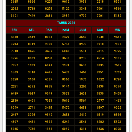
3615
8966
9225
0612
3951
2218
8501
2062
5718
8276
5122
3348
7001
9560
3121
7449
2631
3934
9707
7201
5132
TAHUN 2024
SEN
SEL
RAB
KAM
JUM
SAB
MIN
4540
3419
0054
2429
3640
3248
9681
3243
8919
2390
5733
8975
3918
7807
7518
8426
3457
6040
2551
7315
9725
3776
8139
8253
3650
8255
4514
9902
7957
1139
6041
2974
3650
8835
7682
5509
3510
6497
5453
7468
8351
7769
5228
3100
6327
8560
1970
1022
8780
2251
6572
0975
9144
2263
6139
9370
6489
9617
9049
3033
2601
1530
5405
2930
6401
7053
5616
5564
2477
1463
9049
2741
3495
5472
6658
1597
9022
2497
3076
9342
2653
2417
1519
8396
4807
4451
9394
6244
3541
6782
5373
5985
7736
1334
6037
4311
5836
0075