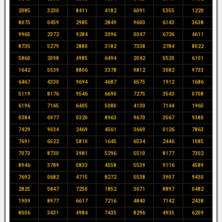
2085
3230
8411
4182
6091
5355
1220
8075
0459
2985
2849
9600
6143
3638
9965
2372
9284
3096
0047
6726
4611
8735
5279
2880
3182
7338
2784
8022
5860
2098
4985
6494
2042
5520
6101
1642
5539
8806
3378
9812
3082
9733
6467
4330
9694
4687
6575
1912
1686
5119
8176
9546
6690
7275
3543
0708
6196
7165
6405
5080
4130
7144
1965
0384
6977
0320
8963
9670
3567
9380
7429
9034
2469
4561
3669
0126
7863
7691
6522
5810
1645
6534
2446
1085
7073
8730
3981
5296
5510
8177
7302
8946
3789
0833
4558
5539
9116
4589
7692
0682
4715
8272
5538
3907
9430
2825
5847
7250
1852
3671
8897
0482
1909
8977
6617
7216
4840
7142
2438
8006
3431
4984
7435
8296
4935
6209