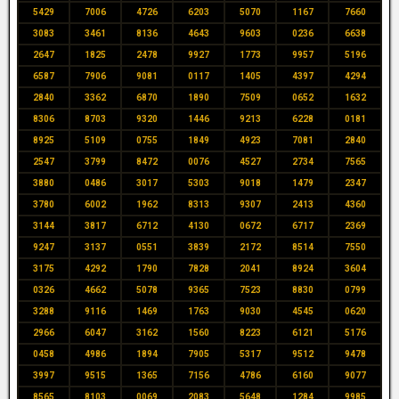
5429
7006
4726
6203
5070
1167
7660
3083
3461
8136
4643
9603
0236
6638
2647
1825
2478
9927
1773
9957
5196
6587
7906
9081
0117
1405
4397
4294
2840
3362
6870
1890
7509
0652
1632
8306
8703
9320
1446
9213
6228
0181
8925
5109
0755
1849
4923
7081
2840
2547
3799
8472
0076
4527
2734
7565
3880
0486
3017
5303
9018
1479
2347
3780
6002
1962
8313
9307
2413
4360
3144
3817
6712
4130
0672
6717
2369
9247
3137
0551
3839
2172
8514
7550
3175
4292
1790
7828
2041
8924
3604
0326
4662
5078
9365
7523
8830
0799
3288
9116
1469
1763
9030
4545
0620
2966
6047
3162
1560
8223
6121
5176
0458
4986
1894
7905
5317
9512
9478
3997
9515
1365
7156
4786
6160
9077
8565
8103
0069
2083
5648
1284
9985