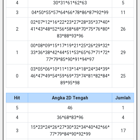
4
30*31*61*62*63
5
3
04*50*55*57*64*66*78*86*87*92*99
11
02*07*12*16*22*23*27*28*35*37*40*
2
41*43*48*52*56*58*68*70*75*76*80*
26
83*88*93*96
00*08*09*15*17*19*21*25*26*29*32*
1
33*36*38*42*44*51*53*65*67*71*72*
29
77*79*85*90*91*94*97
03*05*06*10*11*13*14*18*24*34*39*
0
46*47*49*54*59*69*73*74*81*82*84*
25
89*95*98
Hit
Angka 2D Tengah
Jumlah
5
46
1
4
36*68*83*96
4
15*23*24*26*27*30*32*34*40*42*66*
3
17
77*79*84*90*92*99