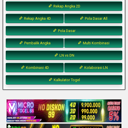
Rekap Angka 2D
Rekap Angka 4D
Pola Dasar All
Pola Dasar
Pembalik Angka
Multi Kombinasi
LN vs DN
Kombinasi 4D
Kolaborasi LN
Kalkulator Togel