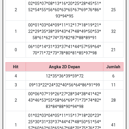
02*05*07*08*13*16*20*25*28*45*51*
2
52*54*55*56*60*63*65*67*69*76*86*
25
93*94*95
00*01*03*04*09*11*12*17*18*19*21*
1
22*29*35*38*39*43*47*48*49*50*53*
32
58*61*62*74*75*82*87*88*89*91
06*10*14*31*33*37*41*44*57*59*64*
0
21
70*71*72*73*78*80*81*85*97*98
Hit
Angka 2D Depan
Jumlah
4
12*35*36*39*59*72
6
3
09*13*22*24*32*40*56*64*86*91*99
11
00*06*07*19*26*27*28*34*38*41*42*
2
43*46*53*55*58*66*69*71*73*74*82*
28
83*84*88*90*94*98
01*02*03*04*05*11*15*17*18*20*23*
25*30*31*33*37*44*47*48*50*51*54*
1
41
57*60*62*63*65*67*68*70*75*76*77*