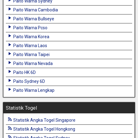
Paito Warna Sydney
Paito Warna Cambodia
Paito Warna Bullseye
Paito Warna Pcso
Paito Warna Korea
Paito Warna Laos
Paito Warna Taipei
Paito Warna Nevada
Paito HK 6D
Paito Sydney 6D
Paito Warna Lengkap
Statistik Togel
Statistik Angka Togel Singapore
Statistik Angka Togel Hongkong