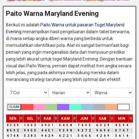
Paito Warna Maryland Evening
Berikut ini adalah
Paito Warna untuk pasaran Togel Maryland
Evening
menampilkan hasil pengeluaran dalam tabel berwarna,
di mana setiap angka diberi warna yang berbeda untuk
memudahkan identifikasi pola. Alat ini sangat bermanfaat bagi
pemain yang ingin menganalisis data dan menyusun prediksi
yang lebih akurat untuk togel Maryland Evening. Dengan bantuan
visual dari Paito Warna, pemain dapat melihat tren angka secara
lebih jelas, yang pada akhirnya mendukung mereka dalam
merancang strategi taruhan yang lebih optimal dan efektif.
CLEAR
SEN
SEL
RAB
KAM
JUM
SAB
MIN
D
D
D
D
D
D
D
0
3
2
9
2
1
0
5
3
8
3
9
3
1
4
0
4
5
8
4
7
4
9
5
5
6
3
2
9
2
4
5
9
4
4
8
5
9
2
2
9
9
5
5
1
4
4
5
1
6
9
5
9
8
8
9
2
7
2
9
9
6
9
4
4
0
7
4
7
2
4
7
4
8
3
5
2
8
3
2
9
4
2
9
2
6
2
2
1
3
3
6
6
6
3
4
2
4
9
4
3
6
1
4
5