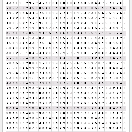
4
3
8
1
9
5
2
9
2
2
4
2
8
9
8
0
0
8
0
8
4
7
6
0
6
8
4
4
7
2
7
1
7
8
6
7
0
7
7
5
9
2
3
5
8
0
5
4
1
5
9
9
8
3
2
0
8
1
2
3
0
6
6
5
2
7
4
6
6
3
1
9
7
2
9
8
6
3
1
4
7
5
9
0
9
3
7
7
4
2
1
1
7
4
2
3
1
5
6
2
5
3
7
6
4
7
1
2
2
4
1
7
5
4
9
6
1
2
9
2
0
3
7
5
3
4
7
6
9
6
3
7
7
2
9
6
3
6
8
5
1
0
0
5
5
2
9
7
2
9
9
6
1
5
6
1
3
2
1
3
2
2
2
3
5
9
0
2
3
5
1
3
1
1
2
2
9
7
2
9
8
9
1
9
1
0
9
6
7
4
5
1
9
1
1
6
4
1
3
4
1
6
2
3
5
4
8
9
7
7
8
6
8
1
9
8
3
0
5
5
2
1
3
6
9
5
9
6
3
9
6
3
4
2
6
5
3
2
1
3
6
5
2
4
6
0
8
4
8
3
4
3
1
3
4
0
3
5
5
1
5
8
5
7
3
1
3
1
9
1
6
8
3
8
2
1
1
1
2
3
1
5
1
3
4
4
5
4
3
7
7
5
5
4
9
5
3
5
1
6
5
8
8
0
8
3
4
9
9
9
8
3
5
0
5
6
0
4
0
4
2
0
1
9
1
2
1
2
8
1
5
2
7
3
1
4
3
4
9
4
9
3
2
3
5
2
4
3
0
3
3
0
9
2
2
5
1
0
4
4
3
1
2
0
2
5
5
2
5
7
7
2
1
8
9
2
2
0
8
8
4
4
4
0
4
7
2
7
0
7
7
4
1
8
9
2
2
6
0
6
1
4
3
6
9
3
0
3
1
4
1
2
1
5
6
2
4
7
5
3
2
0
8
6
5
0
2
8
0
8
1
2
0
9
9
3
0
3
2
5
7
6
3
5
8
9
7
0
7
7
8
3
2
7
9
7
6
7
1
8
4
6
2
9
2
2
3
4
9
4
9
6
6
7
4
6
5
0
7
7
4
1
0
0
0
8
4
0
4
4
2
9
7
4
2
6
5
3
8
2
7
1
6
8
5
7
9
6
9
6
9
8
7
5
3
8
8
5
4
9
4
1
7
6
4
5
3
9
8
8
2
0
1
6
7
5
8
1
2
3
7
0
0
7
7
2
5
3
6
9
8
7
9
8
8
7
5
0
5
5
4
3
8
8
7
9
4
2
9
2
7
9
1
8
9
7
0
7
5
3
4
0
3
0
3
5
9
4
5
9
1
1
9
4
4
2
3
9
1
1
0
8
2
0
2
6
2
7
4
2
5
5
9
2
2
0
6
9
7
7
4
3
9
1
1
6
2
1
8
9
2
1
8
7
6
1
7
2
3
5
8
0
2
9
2
8
6
5
8
4
3
7
1
0
1
6
8
2
5
7
6
9
7
5
3
2
2
7
6
4
9
4
7
1
8
4
8
2
0
2
9
5
7
4
2
9
7
3
3
6
9
0
6
7
4
2
8
9
9
9
7
7
7
2
9
2
6
2
3
5
7
7
7
7
5
7
8
9
1
1
7
7
4
5
9
2
6
9
7
7
4
1
3
7
1
3
6
2
4
6
5
1
1
3
4
0
2
0
0
0
7
6
9
9
9
8
2
0
6
6
2
0
4
0
4
8
4
6
5
2
5
3
1
0
1
6
4
6
5
2
3
0
5
0
5
9
5
0
8
8
2
2
3
7
1
2
9
4
8
3
1
1
1
7
8
4
2
6
2
8
2
4
7
8
6
1
1
8
4
3
8
9
8
8
7
6
9
9
3
3
3
4
0
5
5
1
1
0
8
8
5
3
1
8
9
3
7
6
3
9
4
1
9
9
9
5
4
2
3
5
8
0
7
6
4
7
6
9
4
4
9
4
5
1
6
1
0
1
3
4
8
3
6
6
3
6
8
2
4
6
3
7
9
6
6
0
3
4
0
4
2
9
2
7
9
3
9
4
3
7