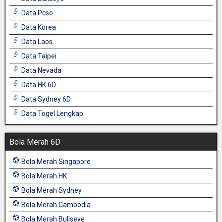
Data Pcso
Data Korea
Data Laos
Data Taipei
Data Nevada
Data HK 6D
Data Sydney 6D
Data Togel Lengkap
Bola Merah 6D
Bola Merah Singapore
Bola Merah HK
Bola Merah Sydney
Bola Merah Cambodia
Bola Merah Bullseye