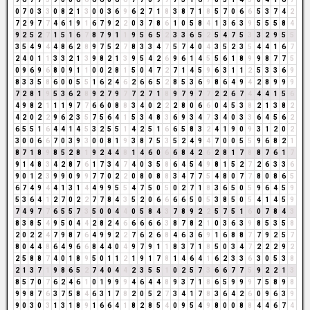
0
7
0
3
3
0
8
2
1
3
0
0
3
6
9
6
2
7
1
8
3
8
7
1
8
5
7
0
6
6
5
3
7
4
2
7
2
9
7
7
4
6
1
9
1
6
7
9
2
2
0
3
7
8
6
1
0
5
8
4
1
3
6
3
9
5
5
5
8
4
9
2
5
2
7
1
5
1
6
7
8
7
9
1
1
9
5
6
5
2
3
3
6
5
2
5
4
7
5
3
3
2
9
5
5
3
5
4
9
4
4
8
6
2
8
9
7
5
2
7
8
3
3
4
7
5
7
4
0
4
3
5
2
3
5
4
4
1
6
7
2
4
0
1
1
3
3
2
1
3
9
8
2
1
3
9
5
4
2
6
9
6
1
4
5
5
6
1
8
9
9
8
7
7
5
0
9
6
9
6
8
0
9
1
1
0
0
2
8
1
5
0
4
7
2
7
1
4
5
9
6
3
1
1
2
5
3
3
6
9
8
3
3
5
8
6
0
0
5
5
1
6
2
4
6
2
6
6
5
2
8
5
3
6
9
8
6
4
9
4
2
8
9
9
9
7
2
8
1
9
5
3
6
2
8
9
2
7
9
7
7
2
7
1
8
9
7
9
7
7
2
2
6
7
4
4
4
1
5
6
4
9
8
2
1
1
1
9
7
7
6
6
0
8
8
3
4
0
2
2
2
8
0
6
6
0
4
5
3
8
2
1
3
8
2
4
2
0
2
2
9
6
2
3
5
7
5
6
4
1
5
3
4
8
3
6
9
3
4
7
3
4
0
3
3
6
4
5
6
2
6
5
5
1
6
4
4
1
4
5
3
2
5
5
1
4
2
5
1
6
6
5
8
3
2
4
1
9
0
9
3
1
2
0
2
3
0
0
6
6
7
0
3
9
3
0
0
8
1
9
3
8
7
5
3
5
2
4
9
4
7
0
0
5
5
9
6
8
2
1
8
7
1
8
9
8
5
2
8
1
9
2
4
4
8
1
4
6
0
6
6
8
4
2
6
2
8
1
7
8
8
7
6
1
7
9
1
4
8
3
4
2
8
7
6
1
7
3
4
7
4
0
3
5
8
6
4
5
4
9
8
1
5
2
7
2
6
3
3
6
9
0
1
2
3
9
9
0
9
9
7
7
0
2
2
0
8
0
8
8
3
4
7
7
5
4
8
0
7
7
8
0
8
6
5
6
7
4
9
4
4
1
3
1
4
4
9
9
5
5
4
7
5
0
5
0
2
7
1
8
3
6
5
0
5
9
6
4
5
9
5
3
6
4
1
2
7
0
2
2
7
7
8
4
3
5
2
0
6
6
6
6
5
0
5
3
8
5
0
5
4
1
4
5
9
7
4
9
7
7
6
5
5
7
3
5
0
0
4
4
0
5
8
4
3
7
8
9
2
2
5
7
5
1
6
0
7
8
4
3
8
3
8
5
4
9
5
0
4
4
2
8
2
4
6
6
6
6
6
3
8
7
8
2
1
0
3
6
3
9
8
5
3
5
8
2
0
2
2
4
7
9
8
7
6
4
9
9
2
2
7
6
2
6
8
4
6
3
6
9
1
6
8
8
7
7
9
2
5
7
8
0
4
4
8
6
4
9
6
6
8
4
4
0
4
9
7
9
1
1
8
3
7
1
8
5
0
3
4
7
2
2
2
9
2
2
5
8
8
7
4
0
1
8
9
5
0
1
1
2
1
9
1
7
8
1
4
6
4
1
6
2
3
3
6
3
0
5
3
8
2
1
3
7
1
9
8
6
5
2
7
4
0
4
4
2
3
5
5
1
0
2
5
7
3
6
6
7
7
5
9
2
2
1
3
8
5
7
0
7
6
2
4
6
1
0
1
9
9
9
4
6
4
4
8
9
3
7
1
8
6
5
9
9
9
7
5
8
9
8
9
9
8
7
6
3
7
5
8
4
6
3
1
7
8
2
0
5
2
7
3
4
1
7
8
3
6
4
2
6
0
9
6
3
9
9
0
3
0
3
1
3
1
8
9
1
6
6
4
1
8
2
8
5
4
0
9
5
4
9
8
0
0
8
8
4
4
6
7
4