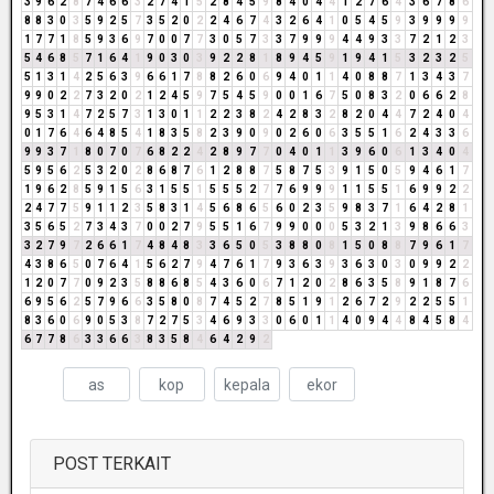
3
9
6
2
8
7
4
6
6
3
2
7
4
1
5
2
8
4
5
9
8
4
0
4
4
1
2
7
6
4
3
6
7
8
6
8
8
3
0
3
5
9
2
5
7
3
5
2
0
2
2
4
6
7
4
3
2
6
4
1
0
5
4
5
9
3
9
9
9
9
1
7
7
1
8
5
9
3
6
9
7
0
0
7
7
3
0
5
7
3
3
7
9
9
9
4
4
9
3
3
7
2
1
2
3
5
4
6
8
5
7
1
6
4
1
9
0
3
0
3
9
2
2
8
1
8
9
4
5
9
1
9
4
1
5
3
2
3
2
5
5
1
3
1
4
2
5
6
3
9
6
6
1
7
8
8
2
6
0
6
9
4
0
1
1
4
0
8
8
7
1
3
4
3
7
9
9
0
2
2
7
3
2
0
2
1
2
4
5
9
7
5
4
5
9
0
0
1
6
7
5
0
8
3
2
0
6
6
2
8
9
5
3
1
4
7
2
5
7
3
1
3
0
1
1
2
2
3
8
2
4
2
8
3
2
8
2
0
4
4
7
2
4
0
4
0
1
7
6
4
6
4
8
5
4
1
8
3
5
8
2
3
9
0
9
0
2
6
0
6
3
5
5
1
6
2
4
3
3
6
9
9
3
7
1
8
0
7
0
7
6
8
2
2
4
2
8
9
7
7
0
4
0
1
1
3
9
6
0
6
1
3
4
0
4
5
9
5
6
2
5
3
2
0
2
8
6
8
7
6
1
2
8
8
7
5
8
7
5
3
9
1
5
0
5
9
4
6
1
7
1
9
6
2
8
5
9
1
5
6
3
1
5
5
1
5
5
5
2
7
7
6
9
9
9
1
1
5
5
1
6
9
9
2
2
2
4
7
7
5
9
1
1
2
3
5
8
3
1
4
5
6
8
6
5
6
0
2
3
5
9
8
3
7
1
6
4
2
8
1
3
5
6
5
2
7
3
4
3
7
0
0
2
7
9
5
5
1
6
7
9
9
0
0
0
5
3
2
1
3
9
8
6
6
3
3
2
7
9
7
2
6
6
1
7
4
8
4
8
3
3
6
5
0
5
3
8
8
0
8
1
5
0
8
8
7
9
6
1
7
4
3
8
6
5
0
7
6
4
1
5
6
2
7
9
4
7
6
1
7
9
3
6
3
9
3
6
3
0
3
0
9
9
2
2
1
2
0
7
7
0
9
2
3
5
8
8
6
8
5
4
3
6
0
6
7
1
2
0
2
8
6
3
5
8
9
1
8
7
6
6
9
5
6
2
5
7
9
6
6
3
5
8
0
8
7
4
5
2
7
8
5
1
9
1
2
6
7
2
9
2
2
5
5
1
8
3
6
0
6
9
0
5
3
8
7
2
7
5
3
4
6
9
3
3
0
6
0
1
1
4
0
9
4
4
8
4
5
8
4
6
7
7
8
6
3
3
6
6
3
8
3
5
8
4
6
4
2
9
2
Clear
POST TERKAIT