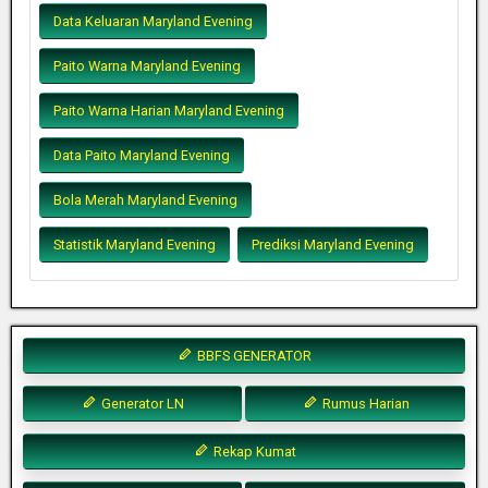
Data Keluaran Maryland Evening
Paito Warna Maryland Evening
Paito Warna Harian Maryland Evening
Data Paito Maryland Evening
Bola Merah Maryland Evening
Statistik Maryland Evening
Prediksi Maryland Evening
BBFS GENERATOR
Generator LN
Rumus Harian
Rekap Kumat