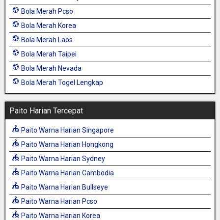
Bola Merah Pcso
Bola Merah Korea
Bola Merah Laos
Bola Merah Taipei
Bola Merah Nevada
Bola Merah Togel Lengkap
Paito Harian Tercepat
Paito Warna Harian Singapore
Paito Warna Harian Hongkong
Paito Warna Harian Sydney
Paito Warna Harian Cambodia
Paito Warna Harian Bullseye
Paito Warna Harian Pcso
Paito Warna Harian Korea