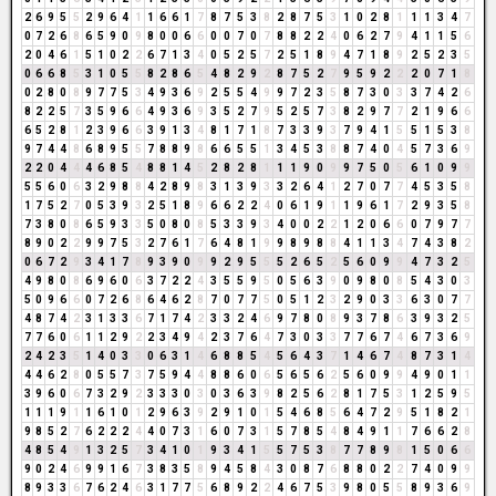
2
6
9
5
5
2
9
6
4
1
1
6
6
1
7
8
7
5
3
8
2
8
7
5
3
1
0
2
8
1
1
1
3
4
7
0
7
2
6
8
6
5
9
0
9
8
0
0
6
6
0
0
7
0
7
8
8
2
2
4
0
6
2
7
9
4
1
1
5
6
2
0
4
6
1
5
1
0
2
2
6
7
1
3
4
0
5
2
5
7
2
5
1
8
9
4
7
1
8
9
2
5
2
3
5
0
6
6
8
5
3
1
0
5
5
8
2
8
6
5
4
8
2
9
2
8
7
5
2
7
9
5
9
2
2
2
0
7
1
8
0
2
8
0
8
9
7
7
5
3
4
9
3
6
9
2
5
5
4
9
9
7
2
3
5
8
7
3
0
3
3
7
4
2
6
8
2
2
5
7
3
5
9
6
6
4
9
3
6
9
3
5
2
7
9
5
2
5
7
3
8
2
9
7
7
2
1
9
6
6
6
5
2
8
1
2
3
9
6
6
3
9
1
3
4
8
1
7
1
8
7
3
3
9
3
7
9
4
1
5
5
1
5
3
8
9
7
4
4
8
6
8
9
5
5
7
8
8
9
8
6
6
5
5
1
3
4
5
3
8
8
7
4
0
4
5
7
3
6
9
2
2
0
4
4
4
6
8
5
4
8
8
1
4
5
2
8
2
8
1
1
1
9
0
9
9
7
5
0
5
6
1
0
9
9
5
5
6
0
6
3
2
9
8
8
4
2
8
9
8
3
1
3
9
3
3
2
6
4
1
2
7
0
7
7
4
5
3
5
8
1
7
5
2
7
0
5
3
9
3
2
5
1
8
9
6
6
2
2
4
0
6
1
9
1
1
9
6
1
7
2
9
3
5
8
7
3
8
0
8
6
5
9
3
3
5
0
8
0
8
5
3
3
9
3
4
0
0
2
2
1
2
0
6
6
0
7
9
7
7
8
9
0
2
2
9
9
7
5
3
2
7
6
1
7
6
4
8
1
9
9
8
9
8
8
4
1
1
3
4
7
4
3
8
2
0
6
7
2
9
3
4
1
7
8
9
3
9
0
9
9
2
9
5
5
5
2
6
5
2
5
6
0
9
9
4
7
3
2
5
4
9
8
0
8
6
9
6
0
6
3
7
2
2
4
3
5
5
9
5
0
5
6
3
9
0
9
8
0
8
5
4
3
0
3
5
0
9
6
6
0
7
2
6
8
6
4
6
2
8
7
0
7
7
5
0
5
1
2
3
2
9
0
3
3
6
3
0
7
7
4
8
7
4
2
3
1
3
3
6
7
1
7
4
2
3
3
2
4
6
9
7
8
0
8
9
3
7
8
6
3
9
3
2
5
7
7
6
0
6
1
1
2
9
2
2
3
4
9
4
2
3
7
6
4
7
3
0
3
3
7
7
6
7
4
6
7
3
6
9
2
4
2
3
5
1
4
0
3
3
0
6
3
1
4
6
8
8
5
4
5
6
4
3
7
1
4
6
7
4
8
7
3
1
4
4
4
6
2
8
0
5
5
7
3
7
5
9
4
4
8
8
6
0
6
5
6
5
6
2
5
6
0
9
9
4
9
0
1
1
3
9
6
0
6
7
3
2
9
2
3
3
3
0
3
0
3
6
3
9
8
2
5
6
2
8
1
7
5
3
1
2
5
9
5
1
1
1
9
1
1
6
1
0
1
2
9
6
3
9
2
9
1
0
1
5
4
6
8
5
6
4
7
2
9
5
1
8
2
1
9
8
5
2
7
6
2
2
2
4
4
0
7
3
1
6
0
7
3
1
5
7
8
5
4
8
4
9
1
1
7
6
6
2
8
4
8
5
4
9
1
3
2
5
7
3
4
1
0
1
9
3
4
1
5
5
7
5
3
8
7
7
8
9
8
1
5
0
6
6
9
0
2
4
6
9
9
1
6
7
3
8
3
5
8
9
4
5
8
4
3
0
8
7
6
8
8
0
2
2
7
4
0
9
9
8
9
3
3
6
7
6
2
4
6
3
1
7
7
5
6
8
9
2
2
4
6
7
5
3
9
8
0
5
5
8
9
3
6
9