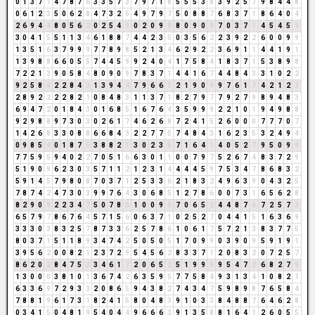
0
1
3
7
1
4
7
8
7
6
3
3
5
7
3
7
9
7
1
8
5
5
5
3
8
3
9
2
5
7
9
8
4
4
8
0
6
1
2
3
5
0
6
2
8
4
7
3
2
5
4
9
7
9
7
5
0
8
8
7
6
8
3
7
1
8
6
4
0
4
2
6
9
4
4
8
0
5
6
2
0
2
5
4
9
0
2
0
9
9
8
0
9
0
9
7
0
3
7
1
4
5
4
5
9
3
0
4
1
5
5
1
1
3
4
6
1
8
8
7
4
4
2
3
5
0
3
5
6
2
2
3
9
2
2
6
0
0
9
9
1
3
5
1
6
3
7
9
9
9
7
7
8
9
8
5
2
1
3
4
6
2
9
2
2
3
6
9
1
1
4
4
1
9
1
1
3
9
8
8
6
6
0
5
5
7
4
4
5
9
9
2
4
0
4
1
7
5
8
4
1
8
3
7
1
5
3
8
9
8
7
2
2
1
3
9
0
5
8
4
8
0
9
0
9
7
8
3
7
1
4
4
1
6
7
4
4
8
4
3
3
1
0
2
2
9
2
5
8
4
2
2
8
4
3
1
3
9
4
4
7
9
6
6
3
2
1
9
0
9
9
7
6
1
7
4
2
1
2
3
2
8
9
2
2
2
2
8
2
1
0
8
4
8
3
1
1
3
7
1
8
2
7
9
7
7
9
2
7
9
8
9
4
8
3
6
9
4
7
2
0
1
8
4
3
0
1
6
8
5
1
6
7
6
4
3
5
9
9
9
2
2
1
0
1
9
4
9
8
8
9
2
9
8
8
9
7
3
0
3
0
2
6
1
7
4
6
2
6
8
7
2
4
1
5
2
6
0
0
0
7
7
7
0
7
1
4
2
6
8
3
3
0
8
8
6
6
8
4
3
2
2
7
7
5
7
4
8
4
3
1
6
2
3
5
3
2
4
9
4
0
9
8
5
4
0
1
8
7
6
3
8
8
2
1
3
0
2
3
5
7
1
6
4
1
4
0
5
2
7
9
5
0
9
9
7
7
5
9
5
9
4
0
2
2
7
0
5
1
6
6
3
0
1
1
0
0
7
9
7
5
2
6
7
4
8
3
7
2
9
5
1
9
0
9
6
2
3
0
3
5
7
1
1
2
1
2
3
1
4
4
4
4
5
9
7
5
3
4
7
8
6
8
3
2
5
9
1
4
5
7
9
8
0
8
7
0
3
7
1
2
5
3
3
6
2
1
8
3
2
4
9
6
3
9
0
4
3
2
5
7
8
7
4
2
4
7
3
0
3
9
9
7
6
4
3
0
6
8
5
1
2
7
8
6
0
0
7
3
1
6
5
6
2
8
8
2
9
0
9
2
2
3
4
7
5
0
7
8
6
1
0
0
9
9
7
0
6
5
2
4
4
8
7
6
7
2
5
7
3
6
5
7
9
7
8
6
7
6
4
5
7
1
5
6
0
6
3
7
1
0
2
5
2
7
0
4
4
1
5
1
6
3
6
9
3
3
3
0
3
8
3
2
5
7
8
7
3
3
6
2
5
7
8
6
1
0
6
1
7
5
7
2
1
3
8
3
7
7
5
8
0
3
7
1
5
1
1
8
9
3
4
7
4
2
5
0
5
0
5
1
7
0
9
9
0
3
9
0
9
5
9
1
9
1
3
9
5
6
2
0
0
8
2
1
2
3
7
2
9
5
4
5
6
2
8
3
3
7
1
2
0
8
3
2
0
7
2
5
7
8
6
2
0
2
8
4
7
5
3
3
4
6
1
7
2
0
6
5
2
5
1
9
9
9
9
5
4
7
2
6
8
2
7
9
1
3
0
0
0
3
8
1
0
1
3
6
7
4
2
6
3
5
9
5
7
7
5
8
4
9
3
1
3
4
1
0
8
2
1
6
3
3
6
9
7
2
9
3
3
2
0
8
6
5
9
4
3
8
2
7
4
3
4
7
5
9
8
9
8
7
6
5
8
4
7
8
8
1
9
6
1
7
3
1
8
2
4
1
5
8
0
4
8
3
9
1
0
3
3
8
4
8
8
7
6
4
6
2
8
0
3
4
1
5
0
4
8
1
9
5
4
0
4
4
9
6
6
6
3
9
1
3
5
8
8
1
6
4
1
2
6
0
5
5