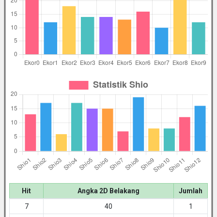
Hit
Angka 2D Belakang
Jumlah
7
40
1