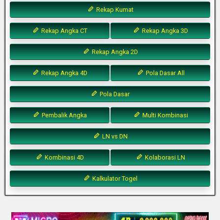
Rekap Kumat
Rekap Angka CT
Rekap Angka 3D
Rekap Angka 2D
Rekap Angka 4D
Pola Dasar All
Pola Dasar
Pembalik Angka
Multi Kombinasi
LN vs DN
Kombinasi 4D
Kolaborasi LN
Kalkulator Togel