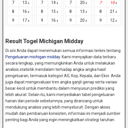
7
13
7
14
7
20
7
10
x
x
x
x
8
16
8
15
8
13
8
21
x
x
x
x
9
17
9
16
9
20
9
12
x
x
x
x
Result Togel Michigan Midday
Di sini Anda dapat menemukan semua informasi terkini tentang
Pengeluaran michigan midday
. Kami menyajikan data terbaru
secara lengkap, yang memungkinkan Anda untuk melakukan
analisis statistik mendalam terhadap angka-angka hasil
pengeluaran, termasuk kategori AS, Kop, Kepala, dan Ekor. Anda
juga dapat mengevaluasi tren angka ganjil-genap serta variasi
besar-kecil untuk membantu dalam menyusun prediksi yang
lebih akurat. Selain itu, kami menyediakan tabel pengeluaran
harian dari periode sebelumnya, yang dirancang untuk
mendukung analisis yang lebih menyeluruh. Dengan akses
mudah dan pembaruan konsisten, informasi ini menjadi sumber
penting bagi Anda yang ingin meningkatkan strategi taruhan.