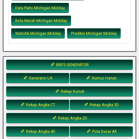
Data Paito Michigan Midday
Bola Merah Michigan Midday
Statistik Michigan Midday
Prediksi Michigan Midday
BBFS GENERATOR
Generator LN
Rumus Harian
Rekap Kumat
Rekap Angka CT
Rekap Angka 3D
Rekap Angka 2D
Rekap Angka 4D
Pola Dasar All