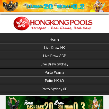
Home
Live Draw HK
Live Draw SGP
Live Draw Sydney
Paito Warna
Paito HK 6D
Paito Sydney 6D