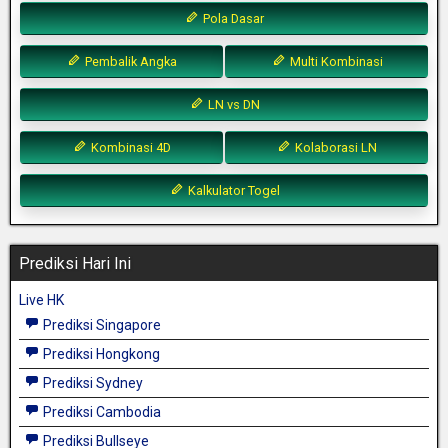
Pola Dasar
Pembalik Angka
Multi Kombinasi
LN vs DN
Kombinasi 4D
Kolaborasi LN
Kalkulator Togel
Prediksi Hari Ini
Live HK
Prediksi Singapore
Prediksi Hongkong
Prediksi Sydney
Prediksi Cambodia
Prediksi Bullseye