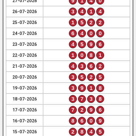
9
1
4
0
27-07-2026
3
4
1
4
26-07-2026
1
5
2
2
25-07-2026
6
4
0
0
24-07-2026
4
5
9
6
23-07-2026
1
0
8
1
22-07-2026
4
3
6
2
21-07-2026
3
5
2
5
20-07-2026
3
9
1
8
19-07-2026
3
7
3
8
18-07-2026
7
2
9
6
17-07-2026
8
6
0
9
16-07-2026
2
8
4
5
15-07-2026