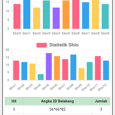
Hit
Angka 2D Belakang
Jumlah
5
56*66*82
3