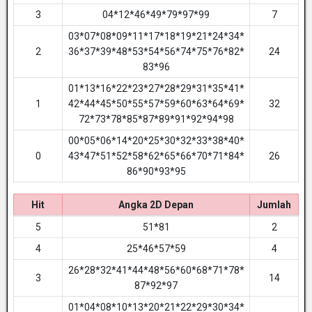
3
04*12*46*49*79*97*99
7
03*07*08*09*11*17*18*19*21*24*34*
2
36*37*39*48*53*54*56*74*75*76*82*
24
83*96
01*13*16*22*23*27*28*29*31*35*41*
1
42*44*45*50*55*57*59*60*63*64*69*
32
72*73*78*85*87*89*91*92*94*98
00*05*06*14*20*25*30*32*33*38*40*
0
43*47*51*52*58*62*65*66*70*71*84*
26
86*90*93*95
Hit
Angka 2D Depan
Jumlah
5
51*81
2
4
25*46*57*59
4
26*28*32*41*44*48*56*60*68*71*78*
3
14
87*92*97
01*04*08*10*13*20*21*22*29*30*34*