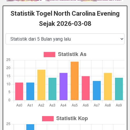
Statistik Togel North Carolina Evening
Sejak 2026-03-08