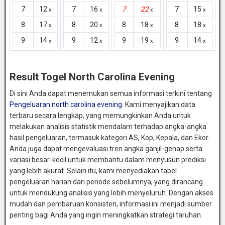
7
12
7
16
7
22
7
15
x
x
x
x
8
17
8
20
8
18
8
18
x
x
x
x
9
14
9
12
9
19
9
14
x
x
x
x
Result Togel North Carolina Evening
Di sini Anda dapat menemukan semua informasi terkini tentang
Pengeluaran north carolina evening
. Kami menyajikan data
terbaru secara lengkap, yang memungkinkan Anda untuk
melakukan analisis statistik mendalam terhadap angka-angka
hasil pengeluaran, termasuk kategori AS, Kop, Kepala, dan Ekor.
Anda juga dapat mengevaluasi tren angka ganjil-genap serta
variasi besar-kecil untuk membantu dalam menyusun prediksi
yang lebih akurat. Selain itu, kami menyediakan tabel
pengeluaran harian dari periode sebelumnya, yang dirancang
untuk mendukung analisis yang lebih menyeluruh. Dengan akses
mudah dan pembaruan konsisten, informasi ini menjadi sumber
penting bagi Anda yang ingin meningkatkan strategi taruhan.