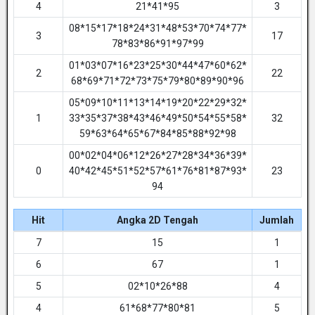
4
21*41*95
3
08*15*17*18*24*31*48*53*70*74*77*
3
17
78*83*86*91*97*99
01*03*07*16*23*25*30*44*47*60*62*
2
22
68*69*71*72*73*75*79*80*89*90*96
05*09*10*11*13*14*19*20*22*29*32*
1
33*35*37*38*43*46*49*50*54*55*58*
32
59*63*64*65*67*84*85*88*92*98
00*02*04*06*12*26*27*28*34*36*39*
0
40*42*45*51*52*57*61*76*81*87*93*
23
94
Hit
Angka 2D Tengah
Jumlah
7
15
1
6
67
1
5
02*10*26*88
4
4
61*68*77*80*81
5