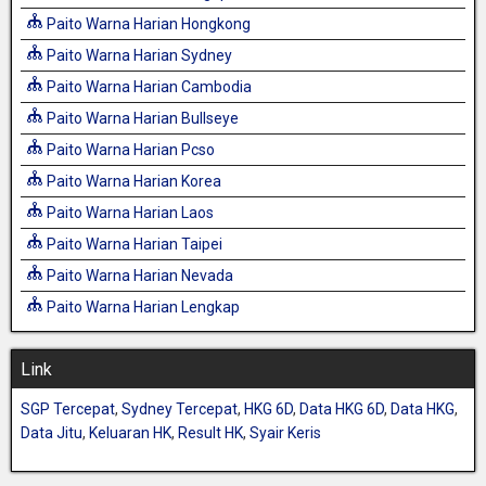
Paito Warna Harian Hongkong
Paito Warna Harian Sydney
Paito Warna Harian Cambodia
Paito Warna Harian Bullseye
Paito Warna Harian Pcso
Paito Warna Harian Korea
Paito Warna Harian Laos
Paito Warna Harian Taipei
Paito Warna Harian Nevada
Paito Warna Harian Lengkap
Link
SGP Tercepat
,
Sydney Tercepat
,
HKG 6D
,
Data HKG 6D
,
Data HKG
,
Data Jitu
,
Keluaran HK
,
Result HK
,
Syair Keris