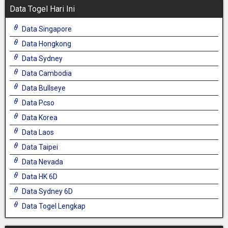
Data Togel Hari Ini
Data Singapore
Data Hongkong
Data Sydney
Data Cambodia
Data Bullseye
Data Pcso
Data Korea
Data Laos
Data Taipei
Data Nevada
Data HK 6D
Data Sydney 6D
Data Togel Lengkap