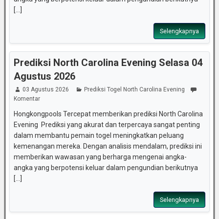
[...]
Selengkapnya
Prediksi North Carolina Evening Selasa 04
Agustus 2026
03 Agustus 2026
Prediksi Togel North Carolina Evening
Komentar
Hongkongpools Tercepat memberikan prediksi North Carolina
Evening Prediksi yang akurat dan terpercaya sangat penting
dalam membantu pemain togel meningkatkan peluang
kemenangan mereka. Dengan analisis mendalam, prediksi ini
memberikan wawasan yang berharga mengenai angka-
angka yang berpotensi keluar dalam pengundian berikutnya
[...]
Selengkapnya