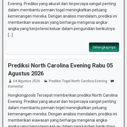
Evening Prediksi yang akurat dan terpercaya sangat penting
dalam membantu pemain togel meningkatkan peluang
kemenangan mereka. Dengan analisis mendalam, prediksi ini
memberikan wawasan yang berharga mengenai angka-
angka yang berpotensi keluar dalam pengundian berikutnya
[...]
Selengkapnya
Prediksi North Carolina Evening Rabu 05
Agustus 2026
04 Agustus 2026
Prediksi Togel North Carolina Evening
Komentar
Hongkongpools Tercepat memberikan prediksi North Carolina
Evening Prediksi yang akurat dan terpercaya sangat penting
dalam membantu pemain togel meningkatkan peluang
kemenangan mereka. Dengan analisis mendalam, prediksi ini
memberikan wawasan yang berharga mengenai angka-
angka yang berpotensi keluar dalam pengundian berikutnya