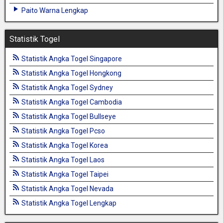
Paito Warna Lengkap
Statistik Togel
Statistik Angka Togel Singapore
Statistik Angka Togel Hongkong
Statistik Angka Togel Sydney
Statistik Angka Togel Cambodia
Statistik Angka Togel Bullseye
Statistik Angka Togel Pcso
Statistik Angka Togel Korea
Statistik Angka Togel Laos
Statistik Angka Togel Taipei
Statistik Angka Togel Nevada
Statistik Angka Togel Lengkap