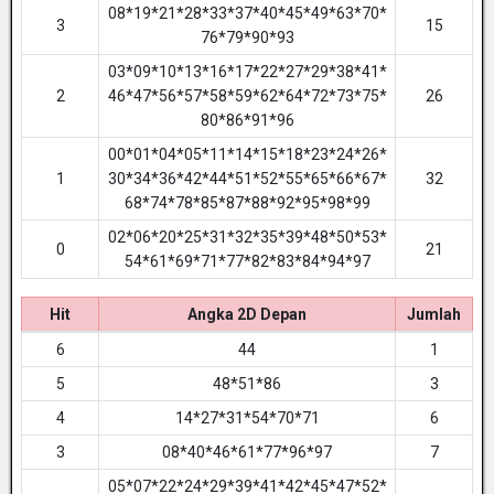
08*19*21*28*33*37*40*45*49*63*70*
3
15
76*79*90*93
03*09*10*13*16*17*22*27*29*38*41*
2
46*47*56*57*58*59*62*64*72*73*75*
26
80*86*91*96
00*01*04*05*11*14*15*18*23*24*26*
1
30*34*36*42*44*51*52*55*65*66*67*
32
68*74*78*85*87*88*92*95*98*99
02*06*20*25*31*32*35*39*48*50*53*
0
21
54*61*69*71*77*82*83*84*94*97
Hit
Angka 2D Depan
Jumlah
6
44
1
5
48*51*86
3
4
14*27*31*54*70*71
6
3
08*40*46*61*77*96*97
7
05*07*22*24*29*39*41*42*45*47*52*