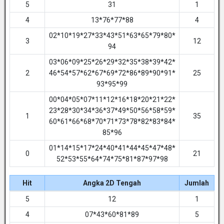
5
31
1
4
13*76*77*88
4
02*10*19*27*33*43*51*63*65*79*80*
3
12
94
03*06*09*25*26*29*32*35*38*39*42*
2
46*54*57*62*67*69*72*86*89*90*91*
25
93*95*99
00*04*05*07*11*12*16*18*20*21*22*
23*28*30*34*36*37*49*50*56*58*59*
1
35
60*61*66*68*70*71*73*78*82*83*84*
85*96
01*14*15*17*24*40*41*44*45*47*48*
0
21
52*53*55*64*74*75*81*87*97*98
Hit
Angka 2D Tengah
Jumlah
5
12
1
4
07*43*60*81*89
5