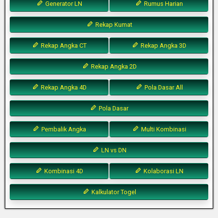
Generator LN
Rumus Harian
Rekap Kumat
Rekap Angka CT
Rekap Angka 3D
Rekap Angka 2D
Rekap Angka 4D
Pola Dasar All
Pola Dasar
Pembalik Angka
Multi Kombinasi
LN vs DN
Kombinasi 4D
Kolaborasi LN
Kalkulator Togel