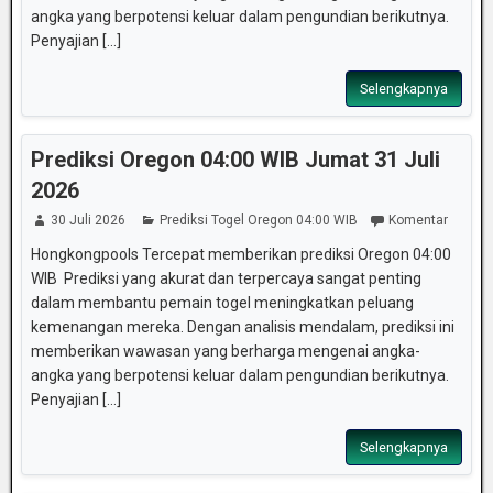
angka yang berpotensi keluar dalam pengundian berikutnya.
Penyajian [...]
Selengkapnya
Prediksi Oregon 04:00 WIB Jumat 31 Juli
2026
30 Juli 2026
Prediksi Togel Oregon 04:00 WIB
Komentar
Hongkongpools Tercepat memberikan prediksi Oregon 04:00
WIB Prediksi yang akurat dan terpercaya sangat penting
dalam membantu pemain togel meningkatkan peluang
kemenangan mereka. Dengan analisis mendalam, prediksi ini
memberikan wawasan yang berharga mengenai angka-
angka yang berpotensi keluar dalam pengundian berikutnya.
Penyajian [...]
Selengkapnya