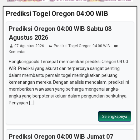
Prediksi Togel Oregon 04:00 WIB
Prediksi Oregon 04:00 WIB Sabtu 08
Agustus 2026
07 Agustus 2026
Prediksi Togel Oregon 04:00 WIB
Komentar
Hongkongpools Tercepat memberikan prediksi Oregon 04:00
WIB Prediksi yang akurat dan terpercaya sangat penting
dalam membantu pemain togel meningkatkan peluang
kemenangan mereka. Dengan analisis mendalam, prediksi ini
memberikan wawasan yang berharga mengenai angka-
angka yang berpotensi keluar dalam pengundian berikutnya.
Penyajian [...]
Selengkapnya
Prediksi Oregon 04:00 WIB Jumat 07