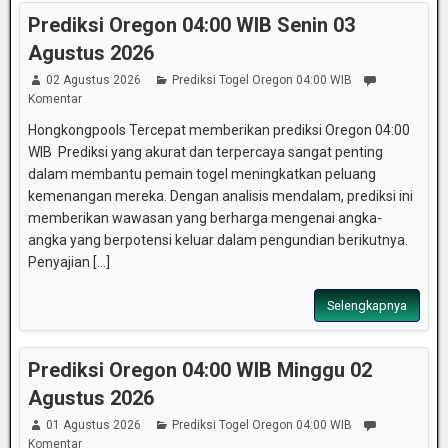
Prediksi Oregon 04:00 WIB Senin 03
Agustus 2026
02 Agustus 2026
Prediksi Togel Oregon 04:00 WIB
Komentar
Hongkongpools Tercepat memberikan prediksi Oregon 04:00
WIB Prediksi yang akurat dan terpercaya sangat penting
dalam membantu pemain togel meningkatkan peluang
kemenangan mereka. Dengan analisis mendalam, prediksi ini
memberikan wawasan yang berharga mengenai angka-
angka yang berpotensi keluar dalam pengundian berikutnya.
Penyajian [...]
Selengkapnya
Prediksi Oregon 04:00 WIB Minggu 02
Agustus 2026
01 Agustus 2026
Prediksi Togel Oregon 04:00 WIB
Komentar