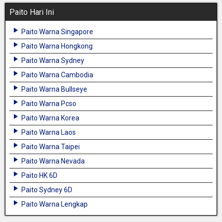
Paito Hari Ini
Paito Warna Singapore
Paito Warna Hongkong
Paito Warna Sydney
Paito Warna Cambodia
Paito Warna Bullseye
Paito Warna Pcso
Paito Warna Korea
Paito Warna Laos
Paito Warna Taipei
Paito Warna Nevada
Paito HK 6D
Paito Sydney 6D
Paito Warna Lengkap