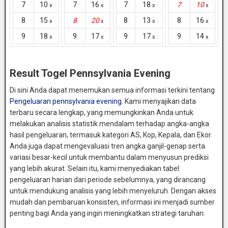
7
10
7
16
7
18
7
10
x
x
x
x
8
15
8
20
8
13
8
16
x
x
x
x
9
18
9
17
9
17
9
14
x
x
x
x
Result Togel Pennsylvania Evening
Di sini Anda dapat menemukan semua informasi terkini tentang
Pengeluaran pennsylvania evening
. Kami menyajikan data
terbaru secara lengkap, yang memungkinkan Anda untuk
melakukan analisis statistik mendalam terhadap angka-angka
hasil pengeluaran, termasuk kategori AS, Kop, Kepala, dan Ekor.
Anda juga dapat mengevaluasi tren angka ganjil-genap serta
variasi besar-kecil untuk membantu dalam menyusun prediksi
yang lebih akurat. Selain itu, kami menyediakan tabel
pengeluaran harian dari periode sebelumnya, yang dirancang
untuk mendukung analisis yang lebih menyeluruh. Dengan akses
mudah dan pembaruan konsisten, informasi ini menjadi sumber
penting bagi Anda yang ingin meningkatkan strategi taruhan.