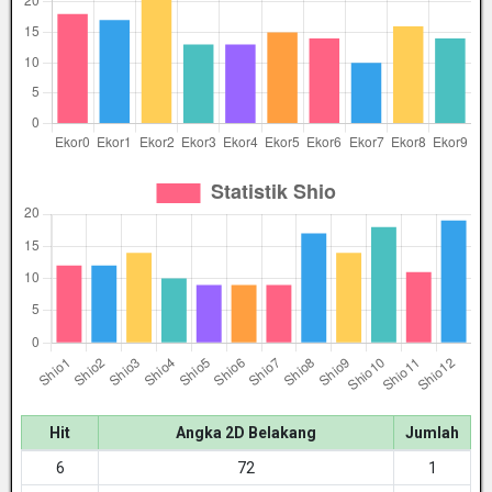
Hit
Angka 2D Belakang
Jumlah
6
72
1