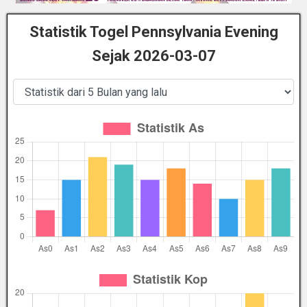
Statistik Togel Pennsylvania Evening
Sejak 2026-03-07