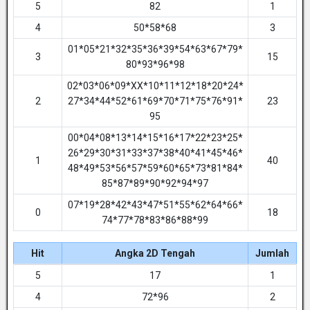
5
82
1
4
50*58*68
3
01*05*21*32*35*36*39*54*63*67*79*
3
15
80*93*96*98
02*03*06*09*XX*10*11*12*18*20*24*
2
27*34*44*52*61*69*70*71*75*76*91*
23
95
00*04*08*13*14*15*16*17*22*23*25*
26*29*30*31*33*37*38*40*41*45*46*
1
40
48*49*53*56*57*59*60*65*73*81*84*
85*87*89*90*92*94*97
07*19*28*42*43*47*51*55*62*64*66*
0
18
74*77*78*83*86*88*99
Hit
Angka 2D Tengah
Jumlah
5
17
1
4
72*96
2