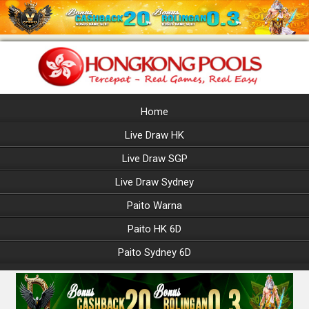
Home
Live Draw HK
Live Draw SGP
Live Draw Sydney
Paito Warna
Paito HK 6D
Paito Sydney 6D