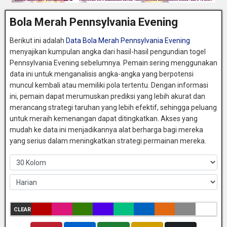
Bola Merah Pennsylvania Evening
Berikut ini adalah
Data Bola Merah Pennsylvania Evening
menyajikan kumpulan angka dari hasil-hasil pengundian togel
Pennsylvania Evening sebelumnya. Pemain sering menggunakan
data ini untuk menganalisis angka-angka yang berpotensi
muncul kembali atau memiliki pola tertentu. Dengan informasi
ini, pemain dapat merumuskan prediksi yang lebih akurat dan
merancang strategi taruhan yang lebih efektif, sehingga peluang
untuk meraih kemenangan dapat ditingkatkan. Akses yang
mudah ke data ini menjadikannya alat berharga bagi mereka
yang serius dalam meningkatkan strategi permainan mereka.
CLEAR