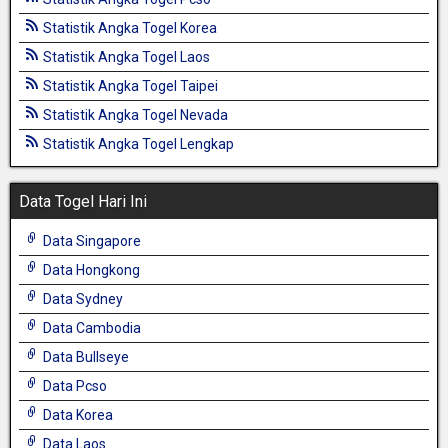
Statistik Angka Togel Korea
Statistik Angka Togel Laos
Statistik Angka Togel Taipei
Statistik Angka Togel Nevada
Statistik Angka Togel Lengkap
Data Togel Hari Ini
Data Singapore
Data Hongkong
Data Sydney
Data Cambodia
Data Bullseye
Data Pcso
Data Korea
Data Laos