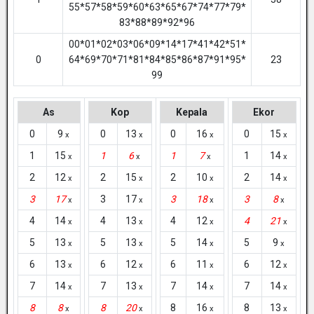
55*57*58*59*60*63*65*67*74*77*79*
83*88*89*92*96
00*01*02*03*06*09*14*17*41*42*51*
0
64*69*70*71*81*84*85*86*87*91*95*
23
99
As
Kop
Kepala
Ekor
0
9
0
13
0
16
0
15
x
x
x
x
1
15
1
6
1
7
1
14
x
x
x
x
2
12
2
15
2
10
2
14
x
x
x
x
3
17
3
17
3
18
3
8
x
x
x
x
4
14
4
13
4
12
4
21
x
x
x
x
5
13
5
13
5
14
5
9
x
x
x
x
6
13
6
12
6
11
6
12
x
x
x
x
7
14
7
13
7
14
7
14
x
x
x
x
8
8
8
20
8
16
8
13
x
x
x
x