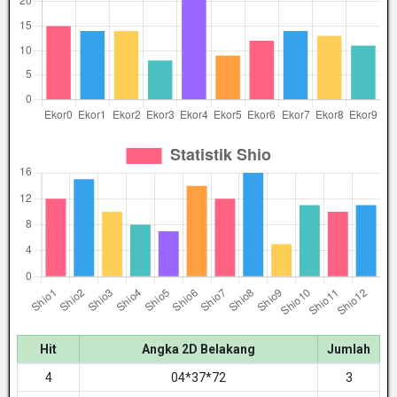
Hit
Angka 2D Belakang
Jumlah
4
04*37*72
3