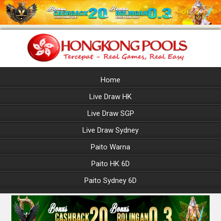
Home
Live Draw HK
Live Draw SGP
Live Draw Sydney
Paito Warna
Paito HK 6D
Paito Sydney 6D