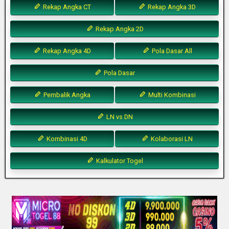
Rekap Angka CT
Rekap Angka 3D
Rekap Angka 2D
Rekap Angka 4D
Pola Dasar All
Pola Dasar
Pembalik Angka
Multi Kombinasi
LN vs DN
Kombinasi 4D
Kolaborasi LN
Kalkulator Togel