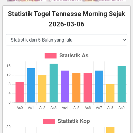
Statistik Togel Tennesse Morning Sejak
2026-03-06