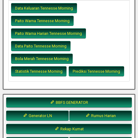
Data Keluaran Tennesse Morning
Paito Warna Tennesse Morning
Paito Warna Harian Tennesse Morning
Data Paito Tennesse Morning
Bola Merah Tennesse Morning
Statistik Tennesse Morning
Prediksi Tennesse Morning
BBFS GENERATOR
Generator LN
Rumus Harian
Rekap Kumat