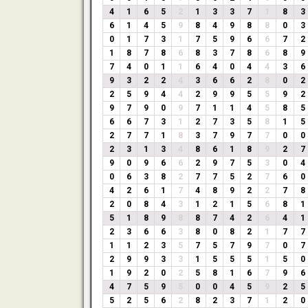
4
1
6
5
2
1
3
3
7
1
8
3
6
1
4
5
9
8
4
9
8
8
0
3
0
1
7
3
1
7
5
9
6
6
7
2
1
8
7
8
6
8
3
7
8
6
8
9
7
4
0
1
1
6
4
0
4
4
3
6
9
3
2
2
4
3
6
6
2
8
0
2
2
5
9
4
4
2
9
9
5
5
9
2
9
7
9
0
9
7
1
1
4
5
8
5
6
6
7
3
1
2
7
3
5
8
1
5
2
7
7
1
8
3
7
9
7
7
0
0
2
3
1
3
4
8
6
1
8
9
2
7
9
0
9
6
6
2
9
7
5
3
0
4
0
6
3
8
2
7
7
5
2
7
6
0
4
2
6
1
7
4
8
9
2
2
7
8
2
0
8
4
3
1
2
1
5
6
8
1
5
1
8
9
8
8
7
4
2
6
4
1
2
3
6
6
3
8
0
8
2
1
7
7
1
1
2
3
5
7
5
7
9
7
0
7
2
9
9
3
3
1
5
5
5
1
5
0
1
9
2
0
2
5
8
1
6
7
9
6
4
7
5
9
5
0
0
4
5
9
2
5
5
2
5
6
2
8
2
3
7
1
2
0