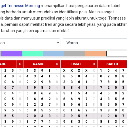
ogel Tennesse Morning
menampilkan hasil pengeluaran dalam tabel
ng berbeda untuk memudahkan identifikasi pola. Alat ini sangat
s data dan menyusun prediksi yang lebih akurat untuk togel Tennesse
a, pemain dapat melihat tren angka secara lebih jelas, yang pada akhir
ruhan yang lebih optimal dan efektif.
ABU
D
KAMIS
D
JUMAT
D
SABTU
2
5
7
4
3
9
1
1
X
X
X
X
X
1
0
4
7
4
0
4
4
3
4
1
5
8
5
0
4
4
0
2
9
8
0
6
6
9
2
9
8
8
3
3
6
1
7
7
8
0
5
6
7
4
7
9
8
5
4
8
8
4
1
5
7
2
0
3
6
4
1
0
8
6
9
6
3
1
5
4
9
4
5
9
2
0
5
5
3
6
6
2
8
8
6
9
7
7
4
3
5
6
0
9
9
2
2
2
7
9
8
9
6
2
8
5
5
0
7
9
5
5
6
8
5
6
2
6
1
6
2
8
3
8
9
0
5
5
1
2
0
3
3
6
2
9
5
5
1
1
9
8
7
3
9
3
1
7
7
4
2
9
8
3
0
3
8
3
3
0