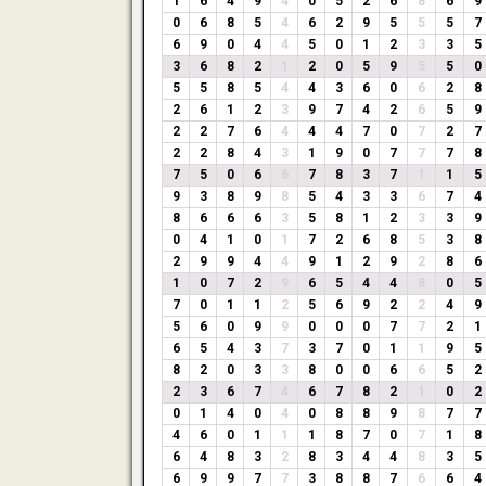
1
6
4
9
4
0
5
2
6
8
6
9
0
6
8
5
4
6
2
9
5
5
5
7
6
9
0
4
4
5
0
1
2
3
3
5
3
6
8
2
1
2
0
5
9
5
5
0
5
5
8
5
4
4
3
6
0
6
2
8
2
6
1
2
3
9
7
4
2
6
5
9
2
2
7
6
4
4
4
7
0
7
2
7
2
2
8
4
3
1
9
0
7
7
7
8
7
5
0
6
6
7
8
3
7
1
1
5
9
3
8
9
8
5
4
3
3
6
7
4
8
6
6
6
3
5
8
1
2
3
3
9
0
4
1
0
1
7
2
6
8
5
3
8
2
9
9
4
4
9
1
2
9
2
8
6
1
0
7
2
9
6
5
4
4
8
0
5
7
0
1
1
2
5
6
9
2
2
4
9
5
6
0
9
9
0
0
0
7
7
2
1
6
5
4
3
7
3
7
0
1
1
9
5
8
2
0
3
3
8
0
0
6
6
5
2
2
3
6
7
4
6
7
8
2
1
0
2
0
1
4
0
4
0
8
8
9
8
7
7
4
6
0
1
1
1
8
7
0
7
1
8
6
4
8
3
2
8
3
4
4
8
3
5
6
9
9
7
7
3
8
8
7
6
6
4