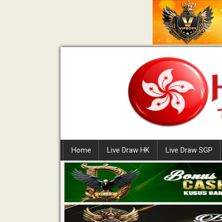
Home
Live Draw HK
Live Draw SGP