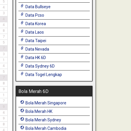
5
Data Bullseye
4
3
Data Pcso
4
Data Korea
4
8
Data Laos
7
Data Taipei
5
7
Data Nevada
3
Data HK 6D
1
4
Data Sydney 6D
5
Data Togel Lengkap
7
8
9
Bola Merah 6D
1
7
Bola Merah Singapore
9
Bola Merah HK
4
9
Bola Merah Sydney
8
Bola Merah Cambodia
4