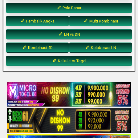
Pola Dasar
Pembalik Angka
Multi Kombinasi
LN vs DN
Kombinasi 4D
Kolaborasi LN
Kalkulator Togel