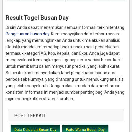
Result Togel Busan Day
Di sini Anda dapat menemukan semua informasi terkini tentang
Pengeluaran busan day
. Kami menyajikan data terbaru secara
lengkap, yang memungkinkan Anda untuk melakukan analisis
statistik mendalam terhadap angka-angka hasil pengeluaran,
termasuk kategori AS, Kop, Kepala, dan Ekor. Anda juga dapat
mengevaluasi tren angka ganjil-genap serta variasi besar-kecil
untuk membantu dalam menyusun prediksi yang lebih akurat.
Selain itu, kami menyediakan tabel pengeluaran harian dari
periode sebelumnya, yang dirancang untuk mendukung analisis
yang lebih menyeluruh. Dengan akses mudah dan pembaruan
konsisten, informasi ini menjadi sumber penting bagi Anda yang
ingin meningkatkan strategi taruhan.
POST TERKAIT
Data Keluaran Busan Day
Paito Warna Busan Day