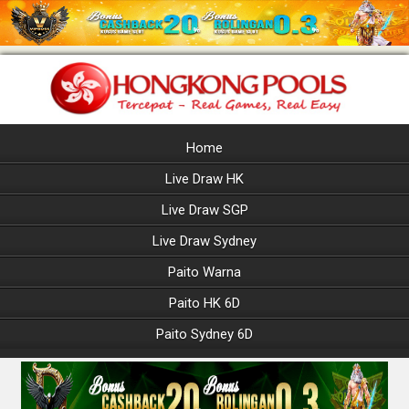
Home
Live Draw HK
Live Draw SGP
Live Draw Sydney
Paito Warna
Paito HK 6D
Paito Sydney 6D