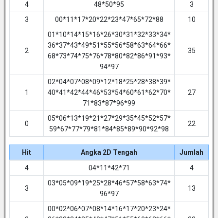
4
48*50*95
3
3
00*11*17*20*22*23*47*65*72*88
10
01*10*14*15*16*26*30*31*32*33*34*
36*37*43*49*51*55*56*58*63*64*66*
2
35
68*73*74*75*76*78*80*82*86*91*93*
94*97
02*04*07*08*09*12*18*25*28*38*39*
1
40*41*42*44*46*53*54*60*61*62*70*
27
71*83*87*96*99
05*06*13*19*21*27*29*35*45*52*57*
0
22
59*67*77*79*81*84*85*89*90*92*98
Hit
Angka 2D Tengah
Jumlah
4
04*11*42*71
4
03*05*09*19*25*28*46*57*58*63*74*
3
13
96*97
00*02*06*07*08*14*16*17*20*23*24*