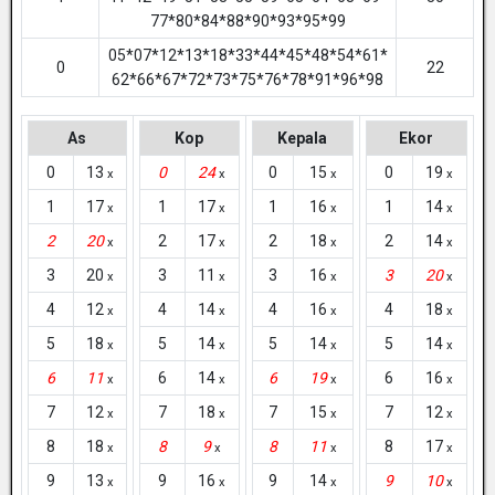
77*80*84*88*90*93*95*99
05*07*12*13*18*33*44*45*48*54*61*
0
22
62*66*67*72*73*75*76*78*91*96*98
As
Kop
Kepala
Ekor
0
13
0
24
0
15
0
19
x
x
x
x
1
17
1
17
1
16
1
14
x
x
x
x
2
20
2
17
2
18
2
14
x
x
x
x
3
20
3
11
3
16
3
20
x
x
x
x
4
12
4
14
4
16
4
18
x
x
x
x
5
18
5
14
5
14
5
14
x
x
x
x
6
11
6
14
6
19
6
16
x
x
x
x
7
12
7
18
7
15
7
12
x
x
x
x
8
18
8
9
8
11
8
17
x
x
x
x
9
13
9
16
9
14
9
10
x
x
x
x