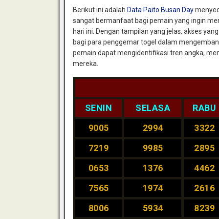
Berikut ini adalah
Data Paito Busan Day
menyedi
sangat bermanfaat bagi pemain yang ingin men
hari ini. Dengan tampilan yang jelas, akses ya
bagi para penggemar togel dalam mengembangka
pemain dapat mengidentifikasi tren angka, me
mereka.
SENIN
SELASA
RABU
9005
2994
3322
7219
9985
2895
0653
1376
4462
7565
1974
2616
8006
5934
8239