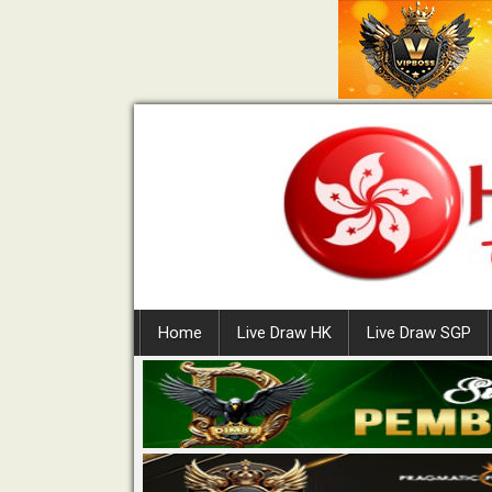
Home
Live Draw HK
Live Draw SGP