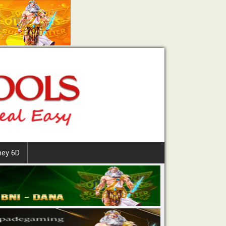
ney 6D