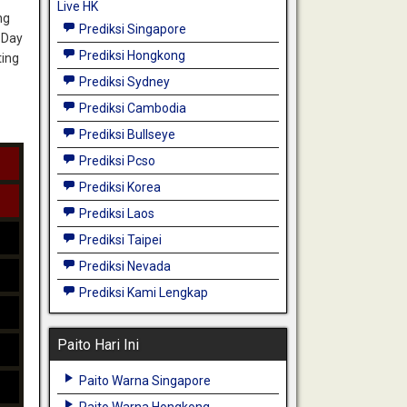
Live HK
ng
Prediksi Singapore
 Day
Prediksi Hongkong
ting
Prediksi Sydney
Prediksi Cambodia
Prediksi Bullseye
Prediksi Pcso
Prediksi Korea
Prediksi Laos
Prediksi Taipei
Prediksi Nevada
Prediksi Kami Lengkap
Paito Hari Ini
Paito Warna Singapore