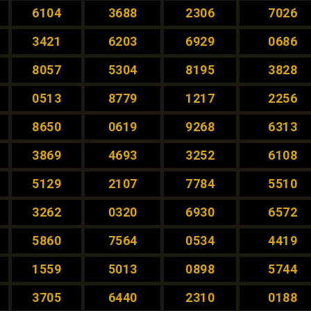
6104
3688
2306
7026
3421
6203
6929
0686
8057
5304
8195
3828
0513
8779
1217
2256
8650
0619
9268
6313
3869
4693
3252
6108
5129
2107
7784
5510
3262
0320
6930
6572
5860
7564
0534
4419
1559
5013
0898
5744
3705
6440
2310
0188