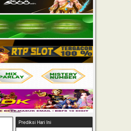
Prediksi Hari Ini