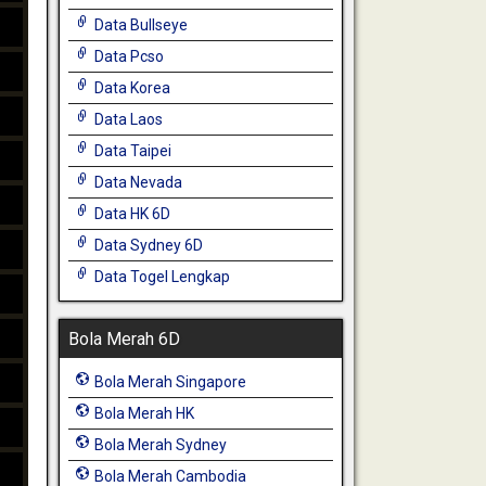
Data Bullseye
Data Pcso
Data Korea
Data Laos
Data Taipei
Data Nevada
Data HK 6D
Data Sydney 6D
Data Togel Lengkap
Bola Merah 6D
Bola Merah Singapore
Bola Merah HK
Bola Merah Sydney
Bola Merah Cambodia