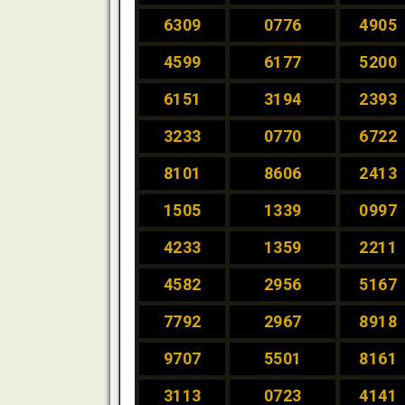
6309
0776
4905
4599
6177
5200
6151
3194
2393
3233
0770
6722
8101
8606
2413
1505
1339
0997
4233
1359
2211
4582
2956
5167
7792
2967
8918
9707
5501
8161
3113
0723
4141