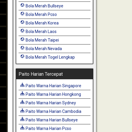
Bola Merah Bullseye
Bola Merah Pcso
Bola Merah Korea
Bola Merah Laos
Bola Merah Taipei
Bola Merah Nevada
Bola Merah Togel Lengkap
Paito Harian Tercepat
Paito Warna Harian Singapore
Paito Warna Harian Hongkong
Paito Warna Harian Sydney
Paito Warna Harian Cambodia
Paito Warna Harian Bullseye
Paito Warna Harian Pcso